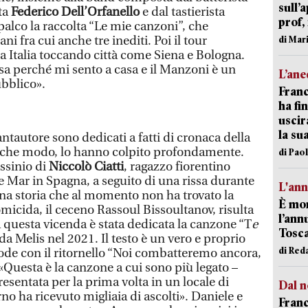
sull’
sta
Federico Dell’Orfanello
e dal tastierista
prof,
 palco la raccolta “Le mie canzoni”, che
i fra cui anche tre inediti. Poi il tour
di Mar
ta Italia toccando città come Siena e Bologna.
a perché mi sento a casa e il Manzoni è un
L’an
ubblico».
Franc
ha fin
uscir
la su
 cantautore sono dedicati a fatti di cronaca della
ualche modo, lo hanno colpito profondamente.
di Pao
assinio di
Niccolò Ciatti
, ragazzo fiorentino
e Mar in Spagna, a seguito di una rissa durante
L'an
Una storia che al momento non ha trovato la
È mor
’omicida, il ceceno Rassoul Bissoultanov, risulta
l’ann
a questa vicenda è stata dedicata la canzone “T
e
Tosca
a da Melis nel 2021. Il testo è un vero e proprio
di Red
lode con il ritornello “Noi combatteremo ancora,
«Questa è la canzone a cui sono più legato –
resentata per la prima volta in un locale di
Dal n
rno ha ricevuto migliaia di ascolti». Daniele e
Franc