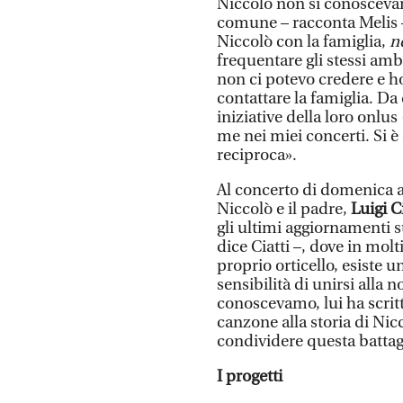
Niccolò non si conosceva
comune – racconta Melis –.
Niccolò con la famiglia,
n
frequentare gli stessi am
non ci potevo credere e ho 
contattare la famiglia. D
iniziative della loro onlu
me nei miei concerti. Si è
reciproca».
Al concerto di domenica a
Niccolò e il padre,
Luigi Ci
gli ultimi aggiornamenti 
dice Ciatti –, dove in molti
proprio orticello, esiste 
sensibilità di unirsi alla n
conoscevamo, lui ha scrit
canzone alla storia di Nic
condividere questa battag
I progetti