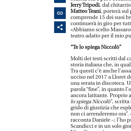
Jerry Tripodi
, dal chitarri
Matteo Teani
, porterà sul
comprende 15 dei suoi bran
continuerà in giro per tut
«Abbiamo scelto Massaros
teatro adatto per il mio p
“Te lo spiega Niccolò”
Molti dei testi scritti dal
storia italiana che, in q
Tra questi c’è anche l’ass
ucciso nel 2017 a Lloret d
una serata in discoteca. 
parola “fine”, in quanto l
ancora latitante. Proprio 
lo spiega Niccolò
”, scritt
grido di giustizia che esp
non ci arrenderemo ora”. 
racconta Daniele –; l’ho p
Scandicci e in un solo gio