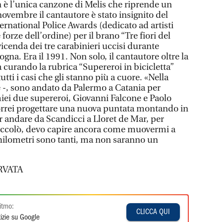
n è l’unica canzone di Melis che riprende un
 novembre il cantautore è stato insignito del
national Police Awards (dedicato ad artisti
forze dell’ordine) per il brano “Tre fiori del
vicenda dei tre carabinieri uccisi durante
logna. Era il 1991. Non solo, il cantautore oltre la
 curando la rubrica “Supereroi in bicicletta”
tutti i casi che gli stanno più a cuore. «Nella
 -, sono andato da Palermo a Catania per
iei due supereroi, Giovanni Falcone e Paolo
 vorrei progettare una nuova puntata montando in
per andare da Scandicci a Lloret de Mar, per
 Niccolò, devo capire ancora come muovermi a
 chilometri sono tanti, ma non saranno un
RVATA
itmo:
CLICCA QUI
izie su Google