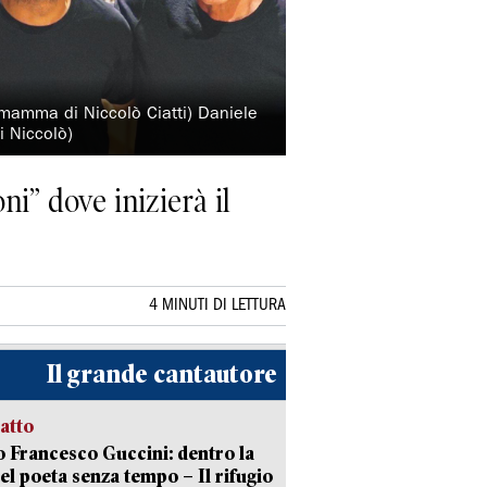
 (mamma di Niccolò Ciatti) Daniele
i Niccolò)
i” dove inizierà il
4 MINUTI DI LETTURA
Il grande cantautore
ratto
 Francesco Guccini: dentro la
del poeta senza tempo – Il rifugio