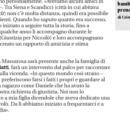
no personalmente. «Avevamo alcuni amici in
bambi
 Tra Siena e Scandicci (città in cui abitava
pren
dr
) non c’è molta distanza, quindi era possibile
di Cri
bienti. Quando ho saputo quanto era successo,
iniziato a seguire tutta la storia, fino a
a qualche anno li accompagno durante le
s (Giustizia per Niccolò) e loro accompagnano
 creato un rapporto di amicizia e stima
 Massarosa sarà presente anche la famiglia di
atti
, farà un intervento dal palco per raccontare
sulla vicenda. «In questo mondo così strano –
 preferiscono farsi i fatti i propri e guardare al
un ragazzo come Daniele che ha avuto la
ostra richiesta di giustizia. Noi non lo
to a mia figlia dicendole che aveva dedicato una
colò. Da lì abbiamo iniziato a frequentarci e a
lia».