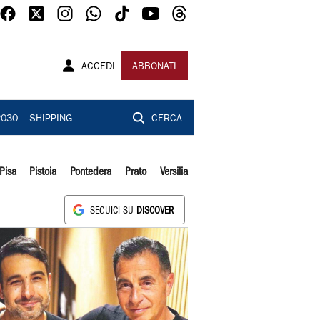
ACCEDI
ABBONATI
2030
SHIPPING
CERCA
Pisa
Pistoia
Pontedera
Prato
Versilia
SEGUICI SU
DISCOVER