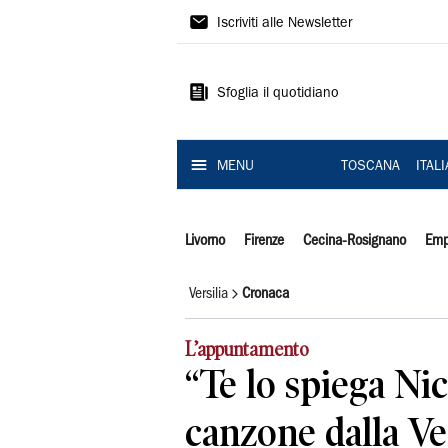
Il
Iscriviti alle Newsletter
Tirreno
Sfoglia il quotidiano
MENU
TOSCANA
ITAL
Livorno
Firenze
Cecina-Rosignano
Emp
Versilia
Cronaca
L’appuntamento
“Te lo spiega Nic
canzone dalla Ver