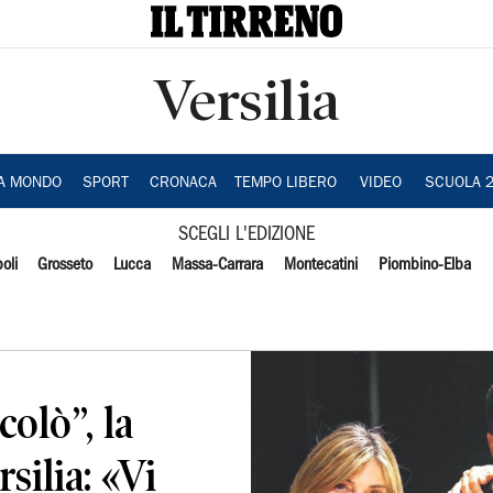
Versilia
IA MONDO
SPORT
CRONACA
TEMPO LIBERO
VIDEO
SCUOLA 
SCEGLI L'EDIZIONE
oli
Grosseto
Lucca
Massa-Carrara
Montecatini
Piombino-Elba
colò”, la
silia: «Vi