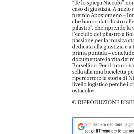
“Te lo spiega Niccolò” no
caso di giustizia. A inizio
premio Apoxiomeno – Inter
che hanno dato lustro alle 
pilastro”, che riprende la 
l’eccidio del pilastro a Bo
passione per la musica sta
dedicata alla giustizia e a 
prima puntata – conclude
documentare la vita dei m
Borsellino. Per il futuro
sella alla mia bicicletta 
ripercorrere la storia di
livello logistico perché i
ostacolo».
© RIPRODUZIONE RISE
Non lasciare decidere l'algor
scegli
Il Tirreno
per le tue not