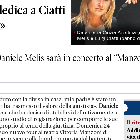
edica a Ciatti
a»
◗
Da sinistra Cinzia Azzolina
Melis e Luigi Ciatti (babbo d
aniele Melis sarà in concerto al “Manzon
o con la divisa in casa, mio padre è stato un
i ha trasmesso il valore della giustizia».
Daniele
se che ha deciso di stabilirsi definitivamente a
 uno studio di registrazione per comporre le sue
Il rit
proprio al tema della giustizia. Domenica 24
Addio
 suo nuovo tour al teatro Vittoria Manzoni di
vita 
ne, insieme alla band composta dal batterista