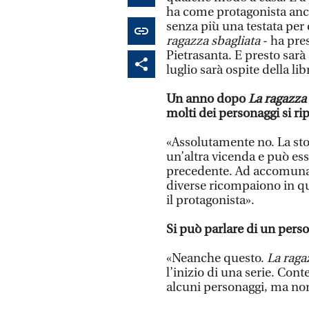
ha come protagonista anco
senza più una testata per 
ragazza sbagliata
- ha pres
Pietrasanta. E presto sarà
luglio sarà ospite della lib
Un anno dopo
La ragazza 
molti dei personaggi si ri
«Assolutamente no. La sto
un’altra vicenda e può esse
precedente. Ad accomunar
diverse ricompaiono in qu
il protagonista».
Si può parlare di un pers
«Neanche questo.
La raga
l’inizio di una serie. Cont
alcuni personaggi, ma non