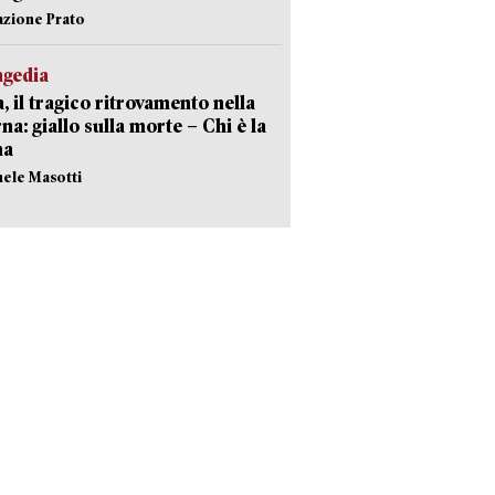
azione Prato
agedia
, il tragico ritrovamento nella
rna: giallo sulla morte – Chi è la
ma
hele Masotti