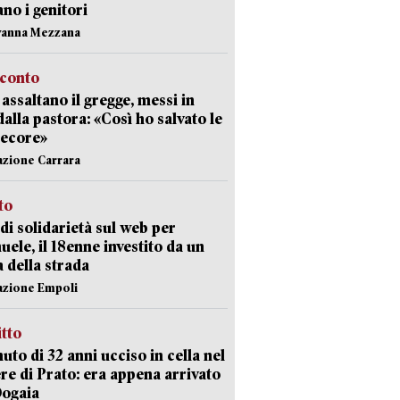
ano i genitori
vanna Mezzana
cconto
i assaltano il gregge, messi in
dalla pastora: «Così ho salvato le
pecore»
azione Carrara
sto
di solidarietà sul web per
ele, il 18enne investito da un
a della strada
azione Empoli
itto
uto di 32 anni ucciso in cella nel
re di Prato: era appena arrivato
Dogaia