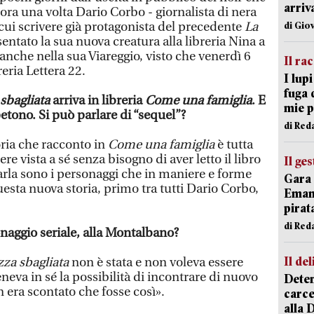
arriv
ra una volta Dario Corbo - giornalista di nera
cui scrivere già protagonista del precedente
La
di Gio
entato la sua nuova creatura alla libreria Nina a
 anche nella sua Viareggio, visto che venerdì 6
Il ra
reria Lettera 22.
I lup
fuga 
sbagliata
arriva in libreria
Come una famiglia
. E
mie 
petono. Si può parlare di “sequel”?
di Red
ria che racconto in
Come una famiglia
è tutta
re vista a sé senza bisogno di aver letto il libro
Il ge
la sono i personaggi che in maniere e forme
Gara 
esta nuova storia, primo tra tutti Dario Corbo,
Emanu
pirat
di Red
onaggio seriale, alla Montalbano?
Il del
zza sbagliata
non è stata e non voleva essere
eneva in sé la possibilità di incontrare di nuovo
Deten
 era scontato che fosse così».
carce
alla 