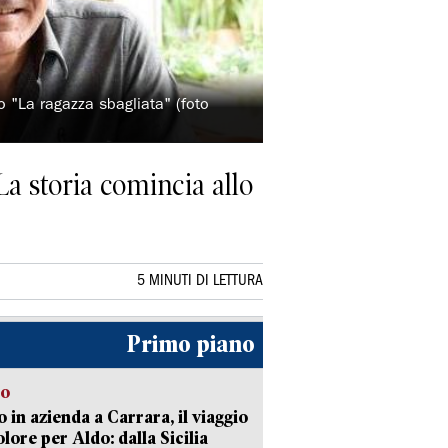
 "La ragazza sbagliata" (foto
La storia comincia allo
5 MINUTI DI LETTURA
Primo piano
to
 in azienda a Carrara, il viaggio
olore per Aldo: dalla Sicilia