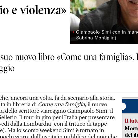
io e violenza»
◗
Giampaolo Simi con in mano
Sabrina Montiglia)
l suo nuovo libro «Come una famiglia». 
eggio
 che, ancora una volta, fa da scenario alla storia,
ta in libreria di
Come una famiglia
, il nuovo
a dello scrittore viareggino Giampaolo Simi, il
ellerio. Il tour in giro per l’Italia per presentare
Il lut
iovedì dalla Lombardia (con il trittico di tappe
Morto
e). Ma lo scorso weekend Simi è tornato in
del d
ochi giorni dall’uscita in pubblico del noir che