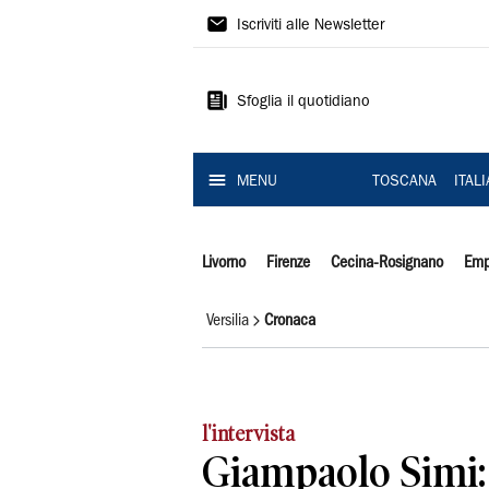
Il
Iscriviti alle Newsletter
Tirreno
Sfoglia il quotidiano
MENU
TOSCANA
ITAL
Livorno
Firenze
Cecina-Rosignano
Emp
Versilia
Cronaca
l'intervista
Giampaolo Simi: 