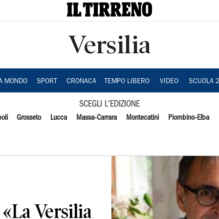
Versilia
IA MONDO
SPORT
CRONACA
TEMPO LIBERO
VIDEO
SCUOLA 
SCEGLI L'EDIZIONE
oli
Grosseto
Lucca
Massa-Carrara
Montecatini
Piombino-Elba
«La Versilia