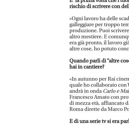
E’ la prima volta che i tuo
rischio di scrivere con de
«Ogni lavoro ha delle sca
galleggiare per troppo te
produzione. Puoi scrivere i
altro mestiere. E comunq
era già pronto, il lavoro g
altre cose, ho potuto con
Quando parli di “altre cos
hai in
cantiere?
«In autunno per Rai cine
quale ho collaborato con
andrà in onda
Carlo e Mal
Francesco Amato con prot
di mezza età, affiancato da
Roma dirette da Marco Po
E di una serie tv si era pa