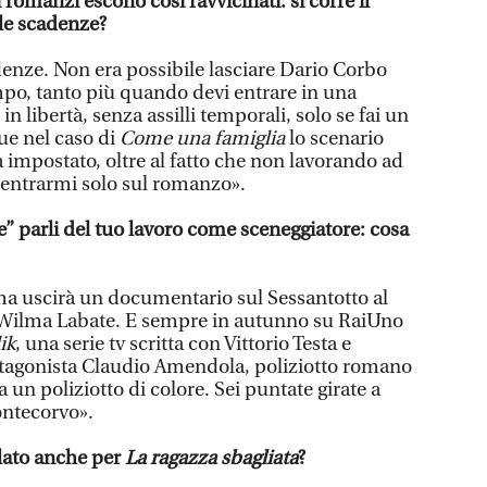
i romanzi escono così ravvicinati: si corre il
lle scadenze?
denze. Non era possibile lasciare Dario Corbo
mpo, tanto più quando devi entrare in una
n libertà, senza assilli temporali, solo se fai un
ue nel caso di
Come una famiglia
lo scenario
ià impostato, oltre al fatto che non lavorando ad
centrarmi solo sul romanzo».
e” parli del tuo lavoro come sceneggiatore: cosa
ma uscirà un documentario sul Sessantotto al
 Wilma Labate. E sempre in autunno su RaiUno
ik
, una serie tv scritta con Vittorio Testa e
agonista Claudio Amendola, poliziotto romano
 un poliziotto di colore. Sei puntate girate a
ntecorvo».
rlato anche per
La ragazza sbagliata
?