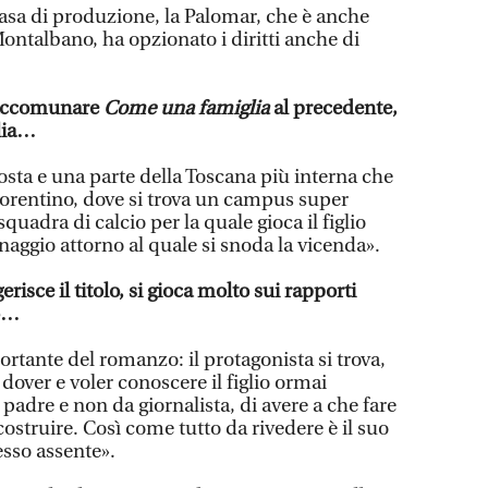
casa di produzione, la Palomar, che è anche
ntalbano, ha opzionato i diritti anche di
d accomunare
Come una famiglia
al precedente,
ilia…
 costa e una parte della Toscana più interna che
iorentino, dove si trova un campus super
squadra di calcio per la quale gioca il figlio
naggio attorno al quale si snoda la vicenda».
isce il titolo, si gioca molto sui rapporti
io…
portante del romanzo: il protagonista si trova,
 dover e voler conoscere il figlio ormai
 padre e non da giornalista, di avere a che fare
ostruire. Così come tutto da rivedere è il suo
esso assente».