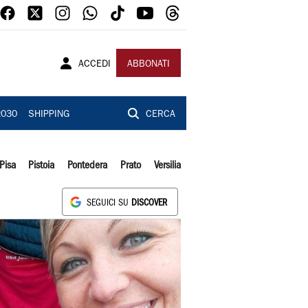
ACCEDI
ABBONATI
2030
SHIPPING
CERCA
Pisa
Pistoia
Pontedera
Prato
Versilia
SEGUICI SU
DISCOVER