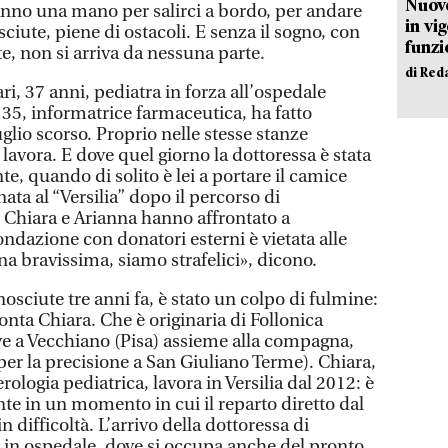
Nuovo
anno una mano per salirci a bordo, per andare
in vi
ciute, piene di ostacoli. E senza il sogno, con
funzi
e, non si arriva da nessuna parte.
di Red
ri, 37 anni, pediatra in forza all’ospedale
, 35, informatrice farmaceutica, ha fatto
glio scorso. Proprio nelle stesse stanze
lavora. E dove quel giorno la dottoressa è stata
, quando di solito è lei a portare il camice
nata al “Versilia” dopo il percorso di
e Chiara e Arianna hanno affrontato a
condazione con donatori esterni è vietata alle
a bravissima, siamo strafelici», dicono.
sciute tre anni fa, è stato un colpo di fulmine:
cconta Chiara. Che è originaria di Follonica
ve a Vecchiano (Pisa) assieme alla compagna,
(per la precisione a San Giuliano Terme). Chiara,
rologia pediatrica, lavora in Versilia dal 2012: è
te in un momento in cui il reparto diretto dal
n difficoltà. L’arrivo della dottoressa di
: in ospedale, dove si occupa anche del pronto