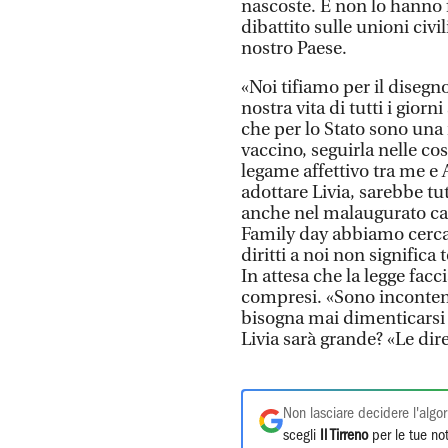
nascoste. E non lo hanno 
dibattito sulle unioni civi
nostro Paese.
«Noi tifiamo per il disegno
nostra vita di tutti i gior
che per lo Stato sono una 
vaccino, seguirla nelle cos
legame affettivo tra me e A
adottare Livia, sarebbe t
anche nel malaugurato cas
Family day abbiamo cercato
diritti a noi non significa 
In attesa che la legge facci
compresi. «Sono inconteni
bisogna mai dimenticarsi 
Livia sarà grande? «Le di
Non lasciare decidere l'algor
scegli
Il Tirreno
per le tue not