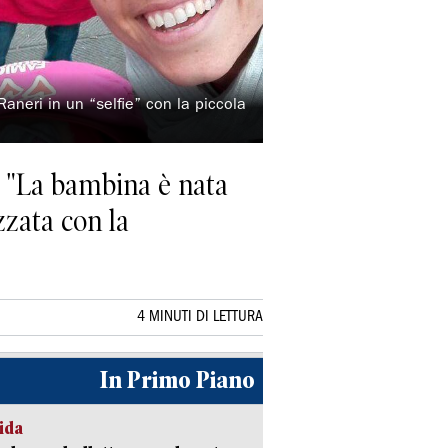
aneri in un “selfie” con la piccola
a: "La bambina è nata
zata con la
4 MINUTI DI LETTURA
In Primo Piano
ida