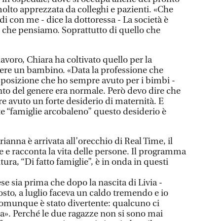
olto apprezzata da colleghi e pazienti. «Che
i con me - dice la dottoressa - La società è
o che pensiamo. Soprattutto di quello che
lavoro, Chiara ha coltivato quello per la
ere un bambino. «Data la professione che
sposizione che ho sempre avuto per i bimbi -
to del genere era normale. Però devo dire che
avuto un forte desiderio di maternità. E
e “famiglie arcobaleno” questo desiderio è
Arianna è arrivata all’orecchio di Real Time, il
e e racconta la vita delle persone. Il programma
ura, “Di fatto famiglie”, è in onda in questi
se sia prima che dopo la nascita di Livia -
osto, a luglio faceva un caldo tremendo e io
Comunque è stato divertente: qualcuno ci
a». Perché le due ragazze non si sono mai