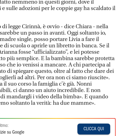
fatto nemmeno in questi giorni, dove il
li e sulle adozioni per le coppie gay ha scaldato il
 di legge Cirinnà, è ovvio - dice Chiara - nella
ni sarebbe un passo in avanti. Oggi soltanto io,
madre single, posso portare Livia a fare il
e di scuola o aprirle un libretto in banca. Se il
rianna fosse “ufficializzato”, e lei potesse
utto più semplice. E la bambina sarebbe protetta
o che io venissi a mancare. A chi partecipa al
 di spiegare questo, oltre al fatto che dare dei
toglierli ad altri. Per ora non ci siamo riuscite».
a il suo corso la famiglia c’è già. Nonni
bili, ci danno un aiuto incredibile. E non
di mandargli i video della bimba». E quando
remo soltanto la verità: ha due mamme».
itmo:
CLICCA QUI
izie su Google