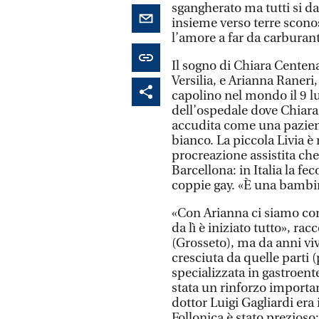
sgangherato ma tutti si d
insieme verso terre sconos
l’amore a far da carburant
Il sogno di Chiara Centena
Versilia, e Arianna Raneri
capolino nel mondo il 9 lu
dell’ospedale dove Chiara 
accudita come una paziente
bianco. La piccola Livia è 
procreazione assistita ch
Barcellona: in Italia la fe
coppie gay. «È una bambin
«Con Arianna ci siamo cono
da lì è iniziato tutto», ra
(Grosseto), ma da anni vi
cresciuta da quelle parti 
specializzata in gastroente
stata un rinforzo importan
dottor Luigi Gagliardi era i
Follonica è stato prezioso