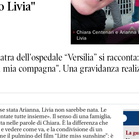
 Livia"
◗
Chiara Centenari e Arianna R
Livia
atra dell'ospedale “Versilia” si raccont
a mia compagna". Una gravidanza realiz
e stata Arianna, Livia non sarebbe nata. Le
ntate tutte insieme». Il senso di una famiglia,
 nelle parole di Chiara. È la differenza che
, e vedere come va, e la condivisione di un
La gu
me il pulmino del film “Litte miss sunshine”: è