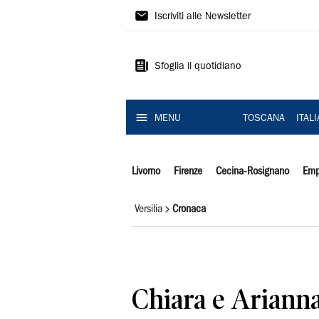
Il
Iscriviti alle Newsletter
Tirreno
Sfoglia il quotidiano
MENU
TOSCANA
ITAL
Livorno
Firenze
Cecina-Rosignano
Emp
Versilia
Cronaca
Chiara e Arianna