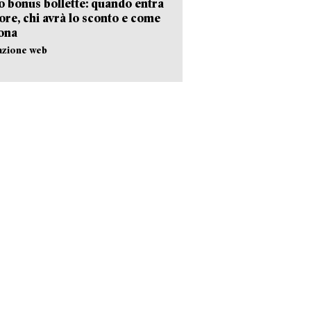
 bonus bollette: quando entra
gore, chi avrà lo sconto e come
ona
azione web