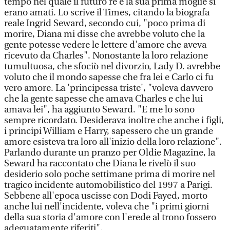
tempo nel quale il futuro re e la sua prima moglie si
erano amati. Lo scrive il Times, citando la biografa
reale Ingrid Seward, secondo cui, "poco prima di
morire, Diana mi disse che avrebbe voluto che la
gente potesse vedere le lettere d'amore che aveva
ricevuto da Charles". Nonostante la loro relazione
tumultuosa, che sfociò nel divorzio, Lady D. avrebbe
voluto che il mondo sapesse che fra lei e Carlo ci fu
vero amore. La 'principessa triste', "voleva davvero
che la gente sapesse che amava Charles e che lui
amava lei", ha aggiunto Seward. "E me lo sono
sempre ricordato. Desiderava inoltre che anche i figli,
i principi William e Harry, sapessero che un grande
amore esisteva tra loro all'inizio della loro relazione".
Parlando durante un pranzo per Oldie Magazine, la
Seward ha raccontato che Diana le rivelò il suo
desiderio solo poche settimane prima di morire nel
tragico incidente automobilistico del 1997 a Parigi.
Sebbene all'epoca uscisse con Dodi Fayed, morto
anche lui nell'incidente, voleva che "i primi giorni
della sua storia d'amore con l'erede al trono fossero
adeguatamente riferiti".