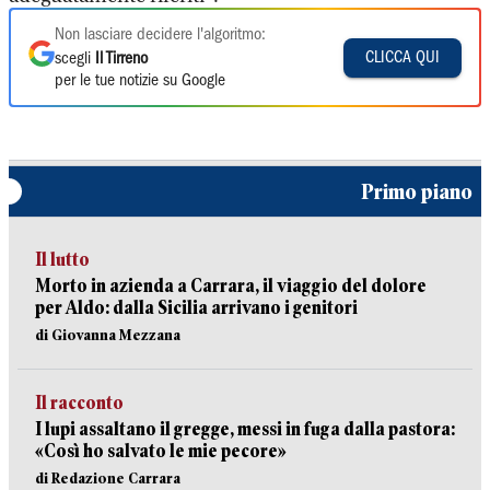
Non lasciare decidere l'algoritmo:
CLICCA QUI
scegli
Il Tirreno
per le tue notizie su Google
Primo piano
Il lutto
Morto in azienda a Carrara, il viaggio del dolore
per Aldo: dalla Sicilia arrivano i genitori
di Giovanna Mezzana
Il racconto
I lupi assaltano il gregge, messi in fuga dalla pastora:
«Così ho salvato le mie pecore»
di Redazione Carrara