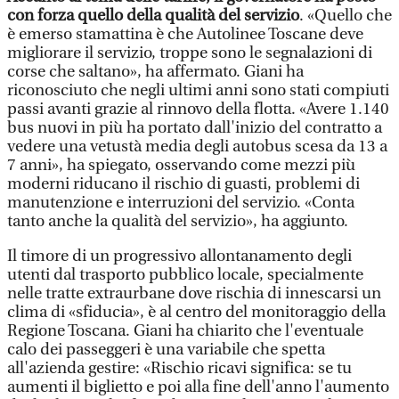
con forza quello della qualità del servizio
. «Quello che
è emerso stamattina è che Autolinee Toscane deve
migliorare il servizio, troppe sono le segnalazioni di
corse che saltano», ha affermato. Giani ha
riconosciuto che negli ultimi anni sono stati compiuti
passi avanti grazie al rinnovo della flotta. «Avere 1.140
bus nuovi in più ha portato dall'inizio del contratto a
vedere una vetustà media degli autobus scesa da 13 a
7 anni», ha spiegato, osservando come mezzi più
moderni riducano il rischio di guasti, problemi di
manutenzione e interruzioni del servizio. «Conta
tanto anche la qualità del servizio», ha aggiunto.
Il timore di un progressivo allontanamento degli
utenti dal trasporto pubblico locale, specialmente
nelle tratte extraurbane dove rischia di innescarsi un
clima di «sfiducia», è al centro del monitoraggio della
Regione Toscana. Giani ha chiarito che l'eventuale
calo dei passeggeri è una variabile che spetta
all'azienda gestire: «Rischio ricavi significa: se tu
aumenti il biglietto e poi alla fine dell'anno l'aumento