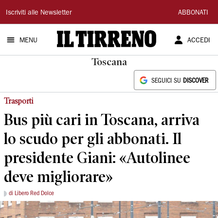
Il
Iscriviti alle Newsletter
ABBONATI
Tirreno
MENU
ACCEDI
Toscana
SEGUICI SU
DISCOVER
Trasporti
Bus più cari in Toscana, arriva
lo scudo per gli abbonati. Il
presidente Giani: «Autolinee
deve migliorare»
di Libero Red Dolce