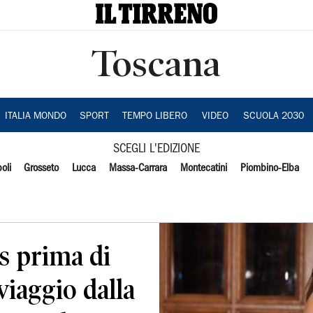
Toscana
ITALIA MONDO
SPORT
TEMPO LIBERO
VIDEO
SCUOLA 2030
SCEGLI L'EDIZIONE
oli
Grosseto
Lucca
Massa-Carrara
Montecatini
Piombino-Elba
s prima di
 viaggio dalla