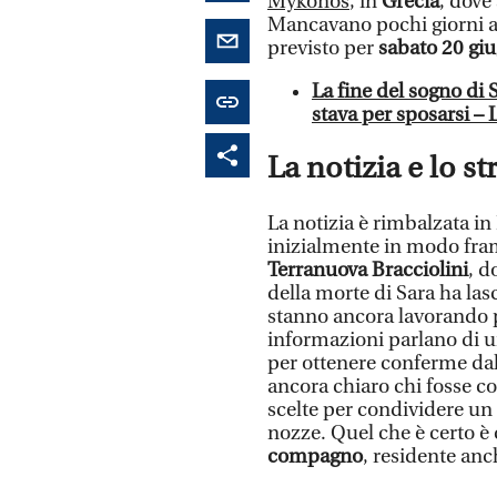
Mykonos
, in
Grecia
, dove 
Mancavano pochi giorni a
previsto per
sabato 20 gi
La fine del sogno d
stava per sposarsi – 
La notizia e lo st
La notizia è rimbalzata in 
inizialmente in modo fr
Terranuova Bracciolini
, d
della morte di Sara ha lasc
stanno ancora lavorando p
informazioni parlano di u
per ottenere conferme dal 
ancora chiaro chi fosse c
scelte per condividere un
nozze. Quel che è certo è
compagno
, residente anc