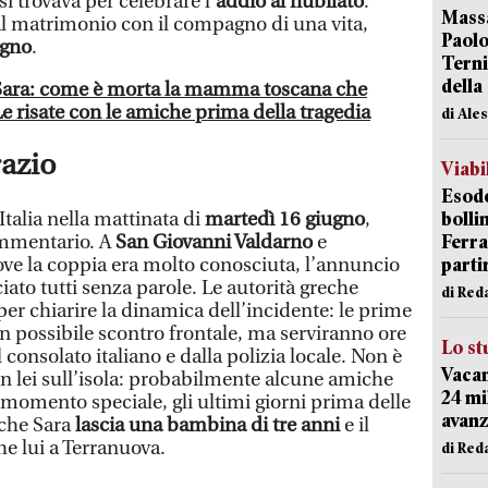
si trovava per celebrare l’
addio al nubilato
.
Massa
l matrimonio con il compagno di una vita,
Paolo
ugno
.
Terni
della
i Sara: come è morta la mamma toscana che
Le risate con le amiche prima della tragedia
di Ale
razio
Viabi
Esodo
Italia nella mattinata di
martedì 16 giugno
,
bolli
ammentario. A
San Giovanni Valdarno
e
Ferr
ove la coppia era molto conosciuta, l’annuncio
parti
iato tutti senza parole. Le autorità greche
di Red
er chiarire la dinamica dell’incidente: le prime
n possibile scontro frontale, ma serviranno ore
Lo st
consolato italiano e dalla polizia locale. Non è
Vacan
on lei sull’isola: probabilmente alcune amiche
24 mi
 momento speciale, gli ultimi giorni prima delle
avanz
 che Sara
lascia una bambina di tre anni
e il
he lui a Terranuova.
di Red