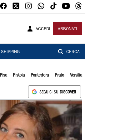
ACCEDI
ABBONATI
SHIPPING
CERCA
Pisa
Pistoia
Pontedera
Prato
Versilia
SEGUICI SU
DISCOVER