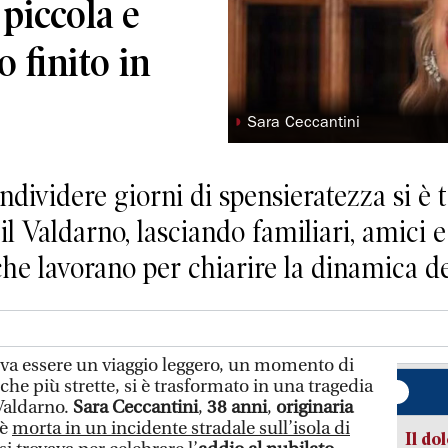
 piccola e
o finito in
◗
Sara Ceccantini
ndividere giorni di spensieratezza si è 
il Valdarno, lasciando familiari, amici 
he lavorano per chiarire la dinamica de
a essere un viaggio leggero, un momento di
che più strette, si è trasformato in una tragedia
 Valdarno.
Sara Ceccantini
,
38 anni
,
originaria
 è
morta in un incidente stradale sull’isola di
Il do