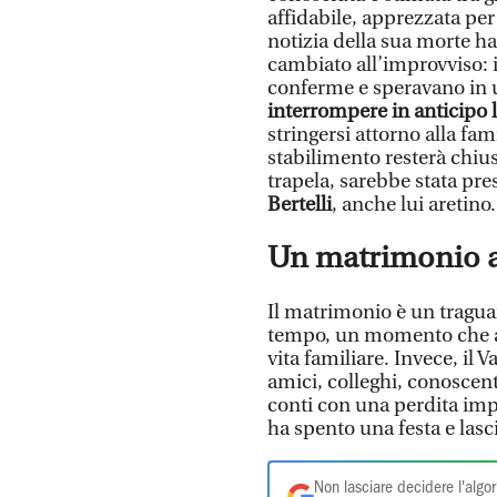
affidabile, apprezzata per 
notizia della sua morte ha 
cambiato all’improvviso: i
conferme e speravano in 
interrompere in anticipo l
stringersi attorno alla fam
stabilimento resterà chiu
trapela, sarebbe stata pr
Bertelli
, anche lui aretino.
Un matrimonio at
Il matrimonio è un tragu
tempo, un momento che av
vita familiare. Invece, il
amici, colleghi, conoscenti
conti con una perdita impr
ha spento una festa e las
Non lasciare decidere l'algor