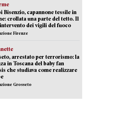
arme
 Bisenzio, capannone tessile in
e: crollata una parte del tetto. Il
intervento dei vigili del fuoco
azione Firenze
nette
eto, arrestato per terrorismo: la
za in Toscana del baby fan
Isis che studiava come realizzare
be
azione Grosseto