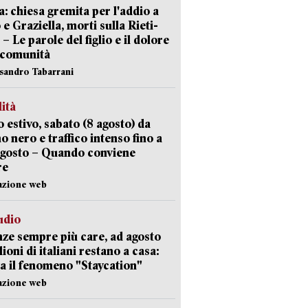
: chiesa gremita per l'addio a
 e Graziella, morti sulla Rieti-
 – Le parole del figlio e il dolore
 comunità
ssandro Tabarrani
lità
 estivo, sabato (8 agosto) da
no nero e traffico intenso fino a
agosto – Quando conviene
re
azione web
udio
ze sempre più care, ad agosto
lioni di italiani restano a casa:
a il fenomeno "Staycation"
azione web