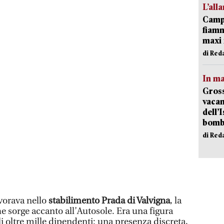
L’all
Campi
fiamm
maxi 
di Red
In ma
Gross
vacan
dell’
bom
di Red
vorava nello
stabilimento Prada di Valvigna
, la
e sorge accanto all’Autosole. Era una figura
li oltre mille dipendenti: una presenza discreta,