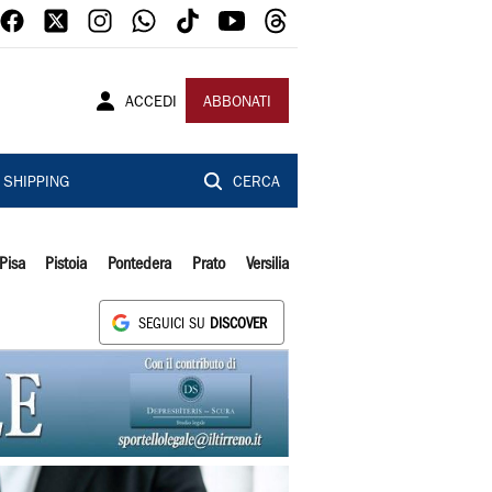
ACCEDI
ABBONATI
SHIPPING
CERCA
Pisa
Pistoia
Pontedera
Prato
Versilia
SEGUICI SU
DISCOVER