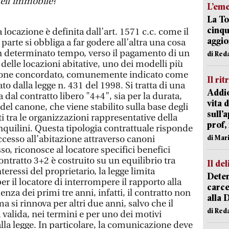
dell’immobile?
L’em
La To
cinqu
locazione è definita dall’art. 1571 c.c. come il
aggi
parte si obbliga a far godere all’altra una cosa
 determinato tempo, verso il pagamento di un
di Red
 delle locazioni abitative, uno dei modelli più
 canone concordato, comunemente indicato come
Il rit
to dalla legge n. 431 del 1998. Si tratta di una
Addio
 dal contratto libero "4+4", sia per la durata,
vita 
del canone, che viene stabilito sulla base degli
sull’
ati tra le organizzazioni rappresentative della
prof,
 inquilini. Questa tipologia contrattuale risponde
di Mar
accesso all’abitazione attraverso canoni
so, riconosce al locatore specifici benefici
contratto 3+2 è costruito su un equilibrio tra
Il del
nteressi del proprietario, la legge limita
Deten
er il locatore di interrompere il rapporto alla
carce
nza dei primi tre anni, infatti, il contratto non
alla 
si rinnova per altri due anni, salvo che il
di Red
a valida, nei termini e per uno dei motivi
lla legge. In particolare, la comunicazione deve