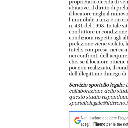
proprietario decida di ven
abitative, il diritto di pre
il locatore neghi il rinn
l’immobile a terzi e ricorr
n. 431 del 1998. In tale si
conduttore in condizione 
condizioni rispetto agli alt
prelazione viene violato, 
tutele, compresa, nei casi 
nei confronti dell’acquiren
che, se il locatore ottiene
poi non realizzato, il con
dell’illegittimo diniego di 
Servizio sportello legale:
I
collaborazione dello studi
questo studio rispondono 
sportellolegale@iltirreno.i
Non lasciare decidere l'algor
scegli
Il Tirreno
per le tue not