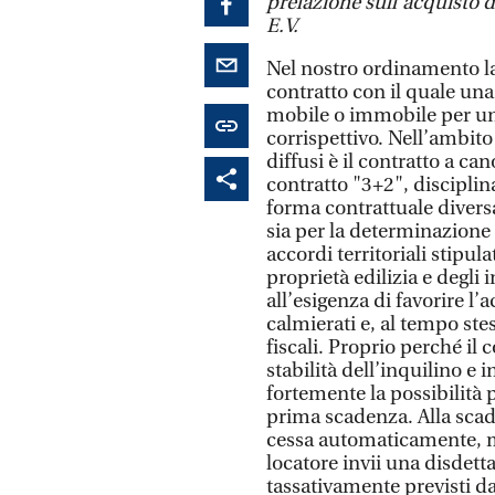
prelazione sull’acquisto 
E.V.
Nel nostro ordinamento la 
contratto con il quale una 
mobile o immobile per un
corrispettivo. Nell’ambito
diffusi è il contratto a
contratto "3+2", disciplina
forma contrattuale diversa
sia per la determinazione 
accordi territoriali stipul
proprietà edilizia e degli
all’esigenza di favorire l’
calmierati e, al tempo stes
fiscali. Proprio perché il 
stabilità dell’inquilino e i
fortemente la possibilità p
prima scadenza. Alla scade
cessa automaticamente, ma 
locatore invii una disdett
tassativamente previsti da