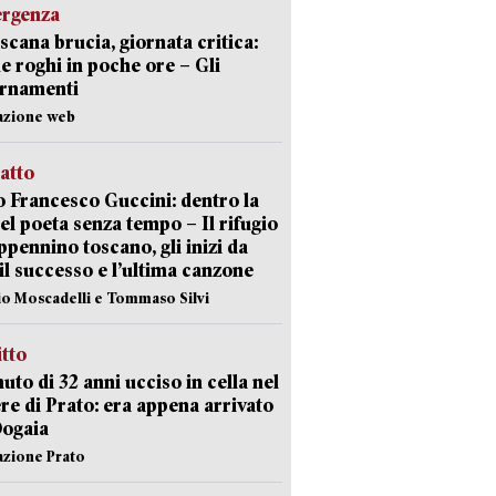
ergenza
scana brucia, giornata critica:
e roghi in poche ore – Gli
ornamenti
azione web
ratto
 Francesco Guccini: dentro la
del poeta senza tempo – Il rifugio
appennino toscano, gli inizi da
 il successo e l’ultima canzone
io Moscadelli e Tommaso Silvi
itto
uto di 32 anni ucciso in cella nel
re di Prato: era appena arrivato
Dogaia
azione Prato