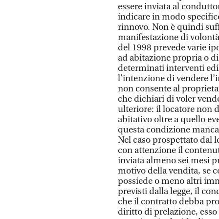
essere inviata al condutt
indicare in modo specific
rinnovo. Non è quindi suf
manifestazione di volontà 
del 1998 prevede varie ipo
ad abitazione propria o di 
determinati interventi edi
l’intenzione di vendere l’
non consente al proprietar
che dichiari di voler vend
ulteriore: il locatore non 
abitativo oltre a quello e
questa condizione manca, 
Nel caso prospettato dal le
con attenzione il contenut
inviata almeno sei mesi p
motivo della vendita, se co
possiede o meno altri imm
previsti dalla legge, il co
che il contratto debba pro
diritto di prelazione, esso