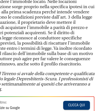
dere l’immobile locato. Nelle locazioni
lazione sorge proprio nella specifica ipotesi in cui
ovo alla prima scadenza perché intende vendere
ono le condizioni previste dall’art. 3 della legge
tuazione, il proprietario deve mettere il
di acquistare l’immobile a parità di prezzo e
ri potenziali acquirenti. Se il diritto di
la legge riconosce al conduttore specifiche
previsti, la possibilità di riscattare l’immobile
te entro i termini di legge. Va inoltre ricordato
 il rilascio dell’immobile sulla base di un motivo
duttore può agire per far valere le conseguenze
rinnovo, anche sotto il profilo risarcitorio.
l Tirreno si avvale della competente e qualificata
o legale Depresbìteris-Scura. I professionisti di
settimanalmente ai quesiti che arriveranno a
t
.
itmo:
CLICCA QUI
izie su Google