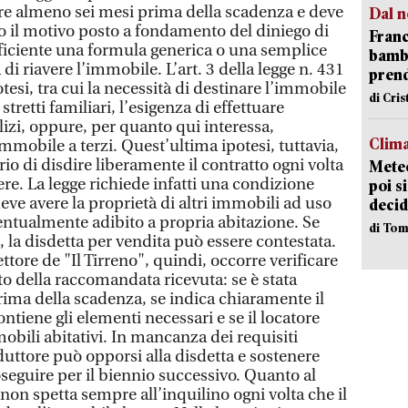
ore almeno sei mesi prima della scadenza e deve
Dal n
o il motivo posto a fondamento del diniego di
Franc
ficiente una formula generica o una semplice
bambi
di riavere l’immobile. L’art. 3 della legge n. 431
pren
tesi, tra cui la necessità di destinare l’immobile
di Cri
stretti familiari, l’esigenza di effettuare
lizi, oppure, per quanto qui interessa,
Clima
immobile a terzi. Quest’ultima ipotesi, tuttavia,
io di disdire liberamente il contratto ogni volta
Meteo
ere. La legge richiede infatti una condizione
poi s
deve avere la proprietà di altri immobili ad uso
decid
ventualmente adibito a propria abitazione. Se
di Tom
la disdetta per vendita può essere contestata.
ttore de "Il Tirreno", quindi, occorre verificare
o della raccomandata ricevuta: se è stata
rima della scadenza, se indica chiaramente il
ntiene gli elementi necessari e se il locatore
obili abitativi. In mancanza dei requisiti
nduttore può opporsi alla disdetta e sostenere
seguire per il biennio successivo. Quanto al
 non spetta sempre all’inquilino ogni volta che il