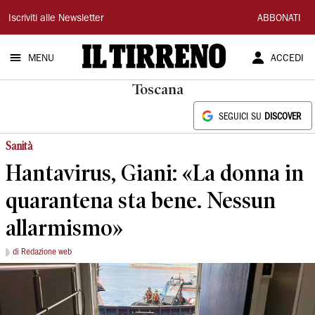
Il
Iscriviti alle Newsletter
ABBONATI
Tirreno
MENU
ACCEDI
Toscana
SEGUICI SU
DISCOVER
Sanità
Hantavirus, Giani: «La donna in
quarantena sta bene. Nessun
allarmismo»
di Redazione web