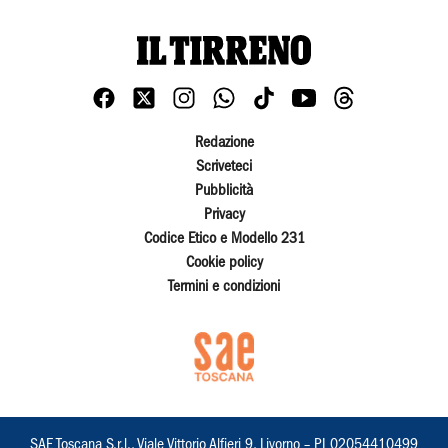
Redazione
Scriveteci
Pubblicità
Privacy
Codice Etico e Modello 231
Cookie policy
Termini e condizioni
SAE Toscana S.r.l., Viale Vittorio Alfieri 9, Livorno – PI 02054410499