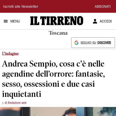
Il
Iscriviti alle Newsletter
ABBONATI
Tirreno
MENU
ACCEDI
Toscana
SEGUICI SU
DISCOVER
L’indagine
Andrea Sempio, cosa c’è nelle
agendine dell’orrore: fantasie,
sesso, ossessioni e due casi
inquietanti
di Redazione web