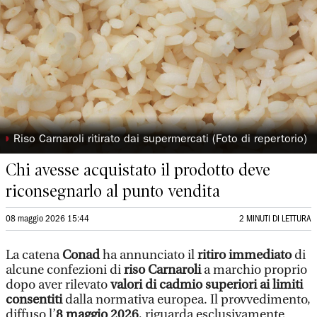
◗
Riso Carnaroli ritirato dai supermercati (Foto di repertorio)
Chi avesse acquistato il prodotto deve
riconsegnarlo al punto vendita
08 maggio 2026 15:44
2 MINUTI DI LETTURA
La catena
Conad
ha annunciato il
ritiro immediato
di
alcune confezioni di
riso Carnaroli
a marchio proprio
dopo aver rilevato
valori di cadmio superiori ai limiti
consentiti
dalla normativa europea. Il provvedimento,
diffuso l’
8 maggio 2026
, riguarda esclusivamente