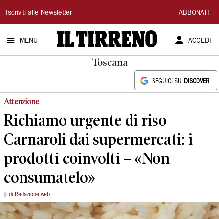
Il
Iscriviti alle Newsletter
ABBONATI
Tirreno
MENU
ACCEDI
Toscana
SEGUICI SU
DISCOVER
Attenzione
Richiamo urgente di riso
Carnaroli dai supermercati: i
prodotti coinvolti – «Non
consumatelo»
di Redazione web