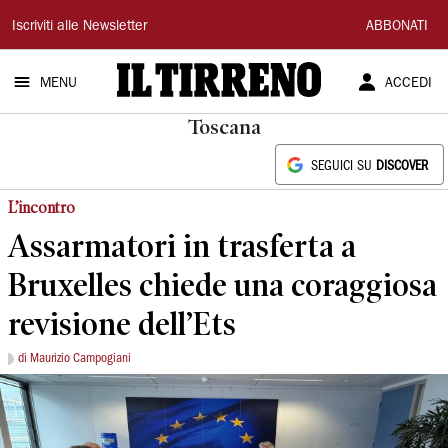
Il
Iscriviti alle Newsletter
ABBONATI
Tirreno
MENU
ACCEDI
Toscana
SEGUICI SU
DISCOVER
L’incontro
Assarmatori in trasferta a
Bruxelles chiede una coraggiosa
revisione dell’Ets
di Maurizio Campogiani