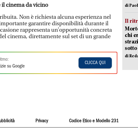
 il cinema da vicino
di Pao
ribuita. Non è richiesta alcuna esperienza nel
Il rit
portante garantire disponibilità durante il
Morto
occasione rappresenta un’opportunità concreta
chi er
del cinema, direttamente sul set di un grande
straz
sotto
di Red
itmo:
CLICCA QUI
izie su Google
ubblicità
Privacy
Codice Etico e Modello 231