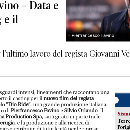
vino – Data e
 e il
◗
Pierfrancesco Favino
 l’ultimo lavoro del regista Giovanni Ver
, sguardi intensi, lineamenti che raccontano una
rto il casting per il
nuovo film del regista
olo
“Dio Ride”
, una grande produzione italiana
ro di
Pierfrancesco Favino
e
Silvio Orlando
. Il
Sism
na Production Spa
, sarà girato in parte tra le
Terre
erugia
, e la produzione è alla ricerca di
l’ori
arse retribuite di tutte le età per le riprese.