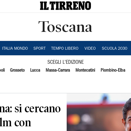
Toscana
ITALIA MONDO
SPORT
TEMPO LIBERO
VIDEO
SCUOLA 2030
SCEGLI L'EDIZIONE
oli
Grosseto
Lucca
Massa-Carrara
Montecatini
Piombino-Elba
a: si cercano
film con