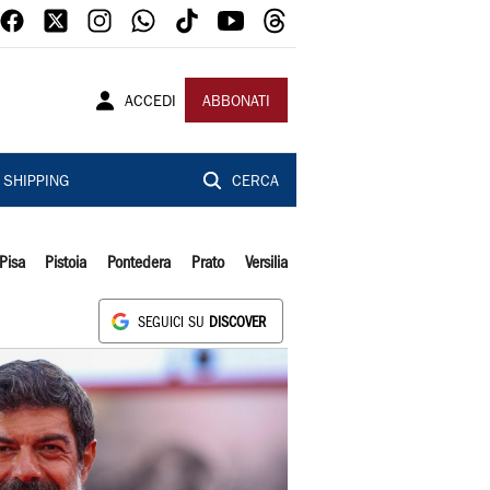
ACCEDI
ABBONATI
SHIPPING
CERCA
Pisa
Pistoia
Pontedera
Prato
Versilia
SEGUICI SU
DISCOVER