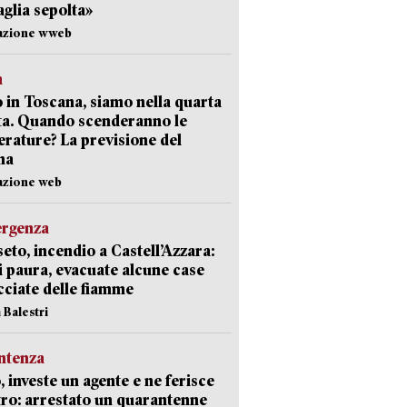
aglia sepolta»
dazione wweb
a
 in Toscana, siamo nella quarta
ta. Quando scenderanno le
rature? La previsione del
ma
azione web
ergenza
eto, incendio a Castell’Azzara:
i paura, evacuate alcune case
ciate delle fiamme
 Balestri
ntenza
, investe un agente e ne ferisce
tro: arrestato un quarantenne