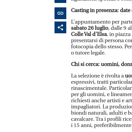
Casting in presenza: date
L’appuntamento per partec
sabato 26 luglio
, dalle 9 a
Colle Val d’Elsa
, in piazza
presentarsi di persona co
fotocopia dello stesso. Pe
o tutore legale.
Chi si cerca: uomini, don
La selezione è rivolta a
uom
espressivi, tratti particol
rinascimentale. Particolar
per gli uomini, e lineamen
richiesti anche artisti e 
impagliatori. La produzion
biondi naturali, adulti e
cavalcare. Tra i profili ri
i 15 anni, preferibilmente