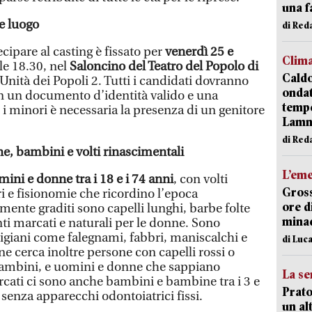
una f
 e luogo
di Re
ipare al casting è fissato per
venerdì 25 e
Clim
lle 18.30, nel
Saloncino del Teatro del Popolo di
Caldo
 Unità dei Popoli 2. Tutti i candidati dovranno
onda
n un documento d’identità valido e una
tempe
r i minori è necessaria la presenza di un genitore
Lam
di Red
ne, bambini e volti rinascimentali
L’em
ini e donne tra i 18 e i 74 anni
, con volti
Gross
ari e fisionomie che ricordino l’epoca
ore d
mente graditi sono capelli lunghi, barbe folte
minac
ti marcati e naturali per le donne. Sono
artigiani come falegnami, fabbri, maniscalchi e
di Luca
e cerca inoltre persone con capelli rossi o
 bambini, e uomini e donne che sappiano
La se
cercati ci sono anche bambini e bambine tra i 3 e
Prato
 senza apparecchi odontoiatrici fissi.
un al