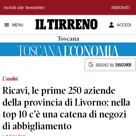
Il
Iscriviti alle Newsletter
ABBONATI
Tirreno
MENU
ACCEDI
Toscana
SEGUICI SU
DISCOVER
L'analisi
Ricavi, le prime 250 aziende
della provincia di Livorno: nella
top 10 c’è una catena di negozi
di abbigliamento