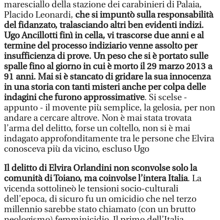
maresciallo della stazione dei carabinieri di Palaia,
Placido Leonardi,
che si impuntò sulla responsabilità
del fidanzato, tralasciando altri ben evidenti indizi.
Ugo Ancillotti finì in cella, vi trascorse due anni e al
termine del processo indiziario venne assolto per
insufficienza di prove.
Un peso che si è portato sulle
spalle fino al giorno in cui è morto il 29 marzo 2013 a
91 anni. Mai si è stancato di gridare la sua innocenza
in una storia con tanti misteri anche per colpa delle
indagini che furono approssimative
. Si scelse -
appunto - il movente più semplice, la gelosia, per non
andare a cercare altrove. Non è mai stata trovata
l’arma del delitto, forse un coltello, non si è mai
indagato approfonditamente tra le persone che Elvira
conosceva più da vicino, escluso Ugo
Il delitto di Elvira Orlandini non sconvolse solo la
comunità di Toiano, ma coinvolse l’intera Italia
. La
vicenda sottolineò le tensioni socio-culturali
dell’epoca, di sicuro fu un omicidio che nel terzo
millennio sarebbe stato chiamato (con un brutto
neologismo) femminicidio. Il primo dell’Italia