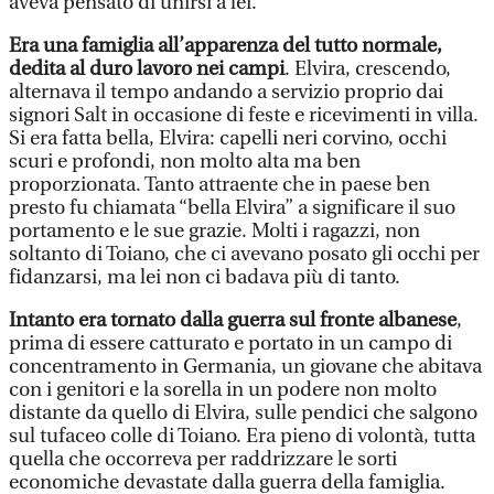
aveva pensato di unirsi a lei.
Era una famiglia all’apparenza del tutto normale,
dedita al duro lavoro nei campi
. Elvira, crescendo,
alternava il tempo andando a servizio proprio dai
signori Salt in occasione di feste e ricevimenti in villa.
Si era fatta bella, Elvira: capelli neri corvino, occhi
scuri e profondi, non molto alta ma ben
proporzionata. Tanto attraente che in paese ben
presto fu chiamata “bella Elvira” a significare il suo
portamento e le sue grazie. Molti i ragazzi, non
soltanto di Toiano, che ci avevano posato gli occhi per
fidanzarsi, ma lei non ci badava più di tanto.
Intanto era tornato dalla guerra sul fronte albanese
,
prima di essere catturato e portato in un campo di
concentramento in Germania, un giovane che abitava
con i genitori e la sorella in un podere non molto
distante da quello di Elvira, sulle pendici che salgono
sul tufaceo colle di Toiano. Era pieno di volontà, tutta
quella che occorreva per raddrizzare le sorti
economiche devastate dalla guerra della famiglia.