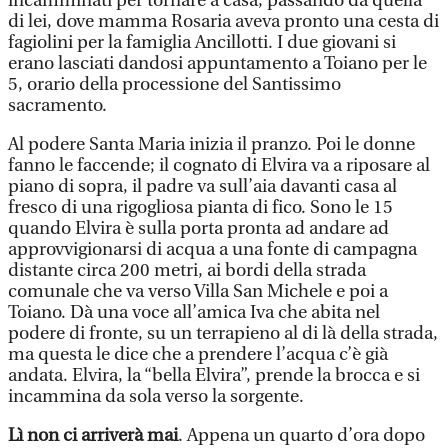
incamminati per tornare a casa, passando da quella
di lei, dove mamma Rosaria aveva pronto una cesta di
fagiolini per la famiglia Ancillotti. I due giovani si
erano lasciati dandosi appuntamento a Toiano per le
5, orario della processione del Santissimo
sacramento.
Al podere Santa Maria inizia il pranzo. Poi le donne
fanno le faccende; il cognato di Elvira va a riposare al
piano di sopra, il padre va sull’aia davanti casa al
fresco di una rigogliosa pianta di fico. Sono le 15
quando Elvira è sulla porta pronta ad andare ad
approvvigionarsi di acqua a una fonte di campagna
distante circa 200 metri, ai bordi della strada
comunale che va verso Villa San Michele e poi a
Toiano. Dà una voce all’amica Iva che abita nel
podere di fronte, su un terrapieno al di là della strada,
ma questa le dice che a prendere l’acqua c’è già
andata. Elvira, la “bella Elvira”, prende la brocca e si
incammina da sola verso la sorgente.
Lì non ci arriverà mai
. Appena un quarto d’ora dopo