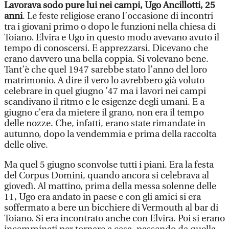
Lavorava sodo pure lui nei campi, Ugo Ancillotti, 25
anni
. Le feste religiose erano l’occasione di incontri
tra i giovani primo o dopo le funzioni nella chiesa di
Toiano. Elvira e Ugo in questo modo avevano avuto il
tempo di conoscersi. E apprezzarsi. Dicevano che
erano davvero una bella coppia. Si volevano bene.
Tant’è che quel 1947 sarebbe stato l’anno del loro
matrimonio. A dire il vero lo avrebbero già voluto
celebrare in quel giugno ’47 ma i lavori nei campi
scandivano il ritmo e le esigenze degli umani. E a
giugno c’era da mietere il grano, non era il tempo
delle nozze. Che, infatti, erano state rimandate in
autunno, dopo la vendemmia e prima della raccolta
delle olive.
Ma quel 5 giugno sconvolse tutti i piani. Era la festa
del Corpus Domini, quando ancora si celebrava al
giovedì. Al mattino, prima della messa solenne delle
11, Ugo era andato in paese e con gli amici si era
soffermato a bere un bicchiere di Vermouth al bar di
Toiano. Si era incontrato anche con Elvira. Poi si erano