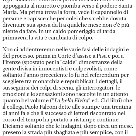
appoggiata al muretto e piomba verso il podere Santa
Maria. Ma prima trova la forra, vede il capannello di
persone e capisce che per colei che sarebbe dovuta
diventare sua sposa da lì a qualche mese non c’è più
niente da fare. In un caldo pomeriggio di tarda
primavera la vita è cambiata di colpo.
Non ci addentreremo nelle varie fasi delle indagini e
del processo, prima in Corte d’assise a Pisa e poi a
Firenze (spostato per la “calde” dimostranze della
gente divisa in innocentisti e colpevolisti, come
soltanto l’anno precedente lo fu nel referendum per
scegliere tra monarchia e repubblica): i dettagli, il
susseguirsi dei colpi di scena, gli interrogatori, le
emozioni e le sensazioni sono raccolte in un attento
quanto bel volume (“
La bella Elvira
” ed. Cld libri) che
il collega Paolo Falconi dette alle stampe una trentina
di anni fa e che il successo di lettori riscontrato nel
corso del tempo ha portato a ristampe continue.
Diciamo soltanto che le indagini, dopo circa un mese,
presero la strada più sbagliata e più semplice, con il