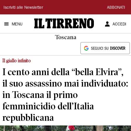
Il
Iscriviti alle Newsletter
ABBONATI
Tirreno
MENU
ACCEDI
Toscana
SEGUICI SU
DISCOVER
Il giallo infinito
I cento anni della “bella Elvira”,
il suo assassino mai individuato:
in Toscana il primo
femminicidio dell’Italia
repubblicana