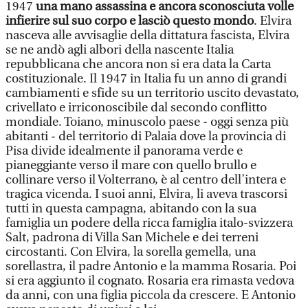
1947
una mano assassina e ancora sconosciuta volle
infierire sul suo corpo e lasciò questo mondo
. Elvira
nasceva alle avvisaglie della dittatura fascista, Elvira
se ne andò agli albori della nascente Italia
repubblicana che ancora non si era data la Carta
costituzionale. Il 1947 in Italia fu un anno di grandi
cambiamenti e sfide su un territorio uscito devastato,
crivellato e irriconoscibile dal secondo conflitto
mondiale. Toiano, minuscolo paese - oggi senza più
abitanti - del territorio di Palaia dove la provincia di
Pisa divide idealmente il panorama verde e
pianeggiante verso il mare con quello brullo e
collinare verso il Volterrano, è al centro dell’intera e
tragica vicenda. I suoi anni, Elvira, li aveva trascorsi
tutti in questa campagna, abitando con la sua
famiglia un podere della ricca famiglia italo-svizzera
Salt, padrona di Villa San Michele e dei terreni
circostanti. Con Elvira, la sorella gemella, una
sorellastra, il padre Antonio e la mamma Rosaria. Poi
si era aggiunto il cognato. Rosaria era rimasta vedova
da anni, con una figlia piccola da crescere. E Antonio