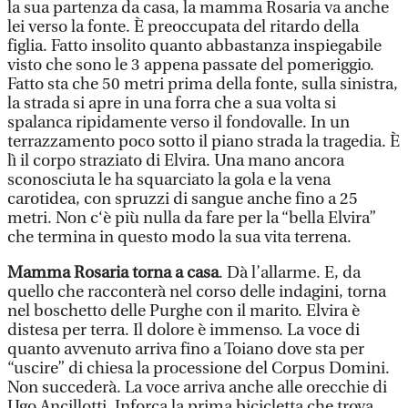
la sua partenza da casa, la mamma Rosaria va anche
lei verso la fonte. È preoccupata del ritardo della
figlia. Fatto insolito quanto abbastanza inspiegabile
visto che sono le 3 appena passate del pomeriggio.
Fatto sta che 50 metri prima della fonte, sulla sinistra,
la strada si apre in una forra che a sua volta si
spalanca ripidamente verso il fondovalle. In un
terrazzamento poco sotto il piano strada la tragedia. È
lì il corpo straziato di Elvira. Una mano ancora
sconosciuta le ha squarciato la gola e la vena
carotidea, con spruzzi di sangue anche fino a 25
metri. Non c‘è più nulla da fare per la “bella Elvira”
che termina in questo modo la sua vita terrena.
Mamma Rosaria torna a casa
. Dà l’allarme. E, da
quello che racconterà nel corso delle indagini, torna
nel boschetto delle Purghe con il marito. Elvira è
distesa per terra. Il dolore è immenso. La voce di
quanto avvenuto arriva fino a Toiano dove sta per
“uscire” di chiesa la processione del Corpus Domini.
Non succederà. La voce arriva anche alle orecchie di
Ugo Ancillotti. Inforca la prima bicicletta che trova