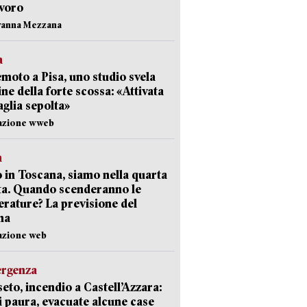
avoro
vanna Mezzana
a
moto a Pisa, uno studio svela
gine della forte scossa: «Attivata
aglia sepolta»
dazione wweb
a
 in Toscana, siamo nella quarta
ta. Quando scenderanno le
rature? La previsione del
ma
azione web
ergenza
eto, incendio a Castell’Azzara:
i paura, evacuate alcune case