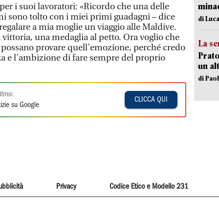
per i suoi lavoratori: «Ricordo che una delle
minac
i sono tolto con i miei primi guadagni – dice
di Luca
regalare a mia moglie un viaggio alle Maldive.
 vittoria, una medaglia al petto. Ora voglio che
La se
i possano provare quell’emozione, perché credo
Prato
za e l’ambizione di fare sempre del proprio
un al
di Pao
itmo:
CLICCA QUI
izie su Google
ubblicità
Privacy
Codice Etico e Modello 231