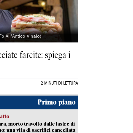
 All'Antico Vinaio)
iate farcite: spiega i
2 MINUTI DI LETTURA
Primo piano
ratto
ra, morto travolto dalle lastre di
: una vita di sacrifici cancellata