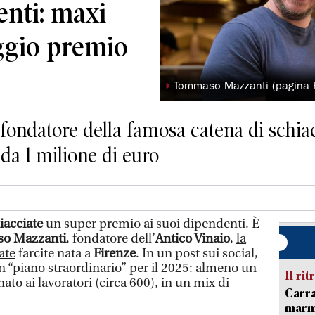
enti: maxi
aggio premio
◗
Tommaso Mazzanti (pagina Fb
 fondatore della famosa catena di schiacc
da 1 milione di euro
iacciate
un super premio ai suoi dipendenti. È
o Mazzanti
, fondatore dell’
Antico Vinaio
,
la
ate
farcite nata a
Firenze
. In un post sui social,
 “piano straordinario” per il 2025: almeno un
Il rit
ato ai lavoratori (circa 600), in un mix di
Carra
marmo