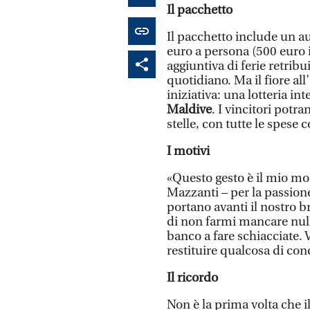
Il pacchetto
Il pacchetto include un a
euro a persona (500 euro i
aggiuntiva di ferie retrib
quotidiano. Ma il fiore al
iniziativa: una lotteria i
Maldive
. I vincitori potr
stelle, con tutte le spes
I motivi
«Questo gesto è il mio mo
Mazzanti – per la passione
portano avanti il nostro br
di non farmi mancare nul
banco a fare schiacciate. 
restituire qualcosa di conc
Il ricordo
Non è la prima volta che i