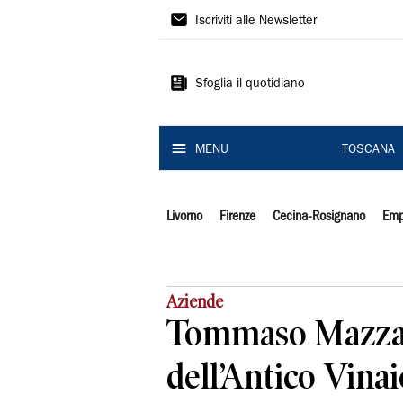
Il
Iscriviti alle Newsletter
Tirreno
Sfoglia il quotidiano
MENU
TOSCANA
Livorno
Firenze
Cecina-Rosignano
Emp
Aziende
Tommaso Mazza
dell’Antico Vinaio