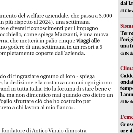
dal l
di Gio
umento del welfare aziendale, che passa a 3.000
n più rispetto al 2024), una settimana
Sism
uite e diversi riconoscimenti per l’impegno
Terre
l’occhiello, come spiega Mazzanti, è una nuova
l’ori
nterna che metterà in palio cinque
viaggi alle
una f
anno godere di una settimana in un resort a 5
e completamente coperte dall’azienda.
di Re
Clim
Caldo
do di ringraziare ognuno di loro - spiega
onda
, la dedizione e la costanza con cui ogni giorno
tempe
and in tutta Italia. Ho la fortuna di stare bene e
Lam
la, ma non dimentico mai quando ero dietro un
Voglio sfruttare ciò che ho costruito per
di Red
reto a chi lavora al mio fianco».
L’em
Gross
l fondatore di Antico Vinaio dimostra
ore d