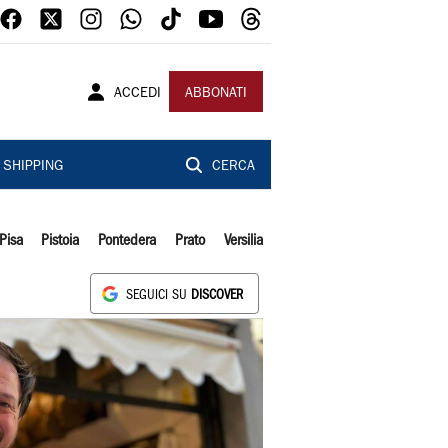
ACCEDI
ABBONATI
SHIPPING
CERCA
Pisa
Pistoia
Pontedera
Prato
Versilia
SEGUICI SU
DISCOVER