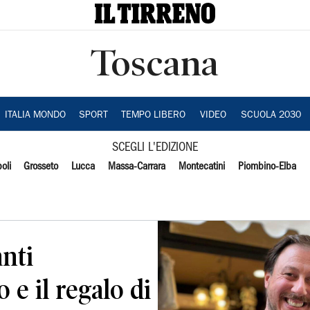
Toscana
ITALIA MONDO
SPORT
TEMPO LIBERO
VIDEO
SCUOLA 2030
SCEGLI L'EDIZIONE
oli
Grosseto
Lucca
Massa-Carrara
Montecatini
Piombino-Elba
nti
 e il regalo di