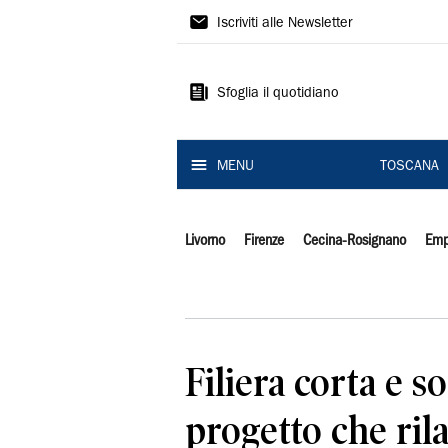
Il
Iscriviti alle Newsletter
Tirreno
Sfoglia il quotidiano
MENU
TOSCANA
Livorno
Firenze
Cecina-Rosignano
Emp
Filiera corta e sos
progetto che ril