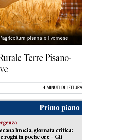
l'agricoltura pisana e livornese
 Rurale Terre Pisano-
ive
4 MINUTI DI LETTURA
Primo piano
ergenza
scana brucia, giornata critica:
e roghi in poche ore – Gli