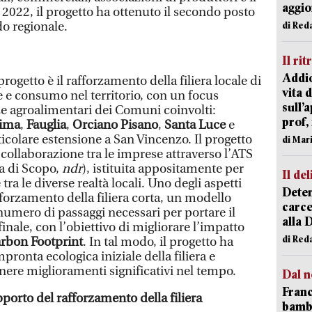
aggi
 2022, il progetto ha ottenuto il secondo posto
do regionale.
di Red
Il rit
Addio
progetto è il rafforzamento della filiera locale di
vita 
 e consumo nel territorio, con un focus
sull’
ze agroalimentari dei Comuni coinvolti:
prof,
tima
,
Fauglia
,
Orciano Pisano
,
Santa Luce
e
ticolare estensione a San Vincenzo. Il progetto
di Mar
a collaborazione tra le imprese attraverso l’ATS
a di Scopo,
ndr
), istituita appositamente per
Il del
ra le diverse realtà locali. Uno degli aspetti
Deten
fforzamento della filiera corta, un modello
carce
 numero di passaggi necessari per portare il
alla 
nale, con l’obiettivo di migliorare l’impatto
di Red
rbon Footprint
. In tal modo, il progetto ha
mpronta ecologica iniziale della filiera e
enere miglioramenti significativi nel tempo.
Dal n
Franc
porto del rafforzamento della filiera
bambi