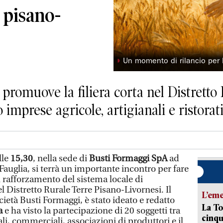
 pisano-
◗
Un momento di rilancio per 
promuove la filiera corta nel Distretto
 imprese agricole, artigianali e ristorat
alle
15,30
, nella sede di
Busti Formaggi SpA
ad
Fauglia, si terrà un importante incontro per fare
il rafforzamento del sistema locale di
Distretto Rurale Terre Pisano-Livornesi. Il
L’em
cietà Busti Formaggi, è stato ideato e redatto
La To
sa
e ha visto la partecipazione di 20 soggetti tra
cinqu
li, commerciali, associazioni di produttori e il