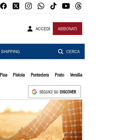
ACCEDI
ABBONATI
SHIPPING
CERCA
Pisa
Pistoia
Pontedera
Prato
Versilia
SEGUICI SU
DISCOVER