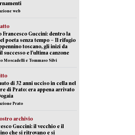
ornamenti
azione web
ratto
 Francesco Guccini: dentro la
del poeta senza tempo – Il rifugio
appennino toscano, gli inizi da
 il successo e l’ultima canzone
io Moscadelli e Tommaso Silvi
itto
uto di 32 anni ucciso in cella nel
re di Prato: era appena arrivato
Dogaia
azione Prato
ostro archivio
esco Guccini: il vecchio e il
no che si ritrovano e si