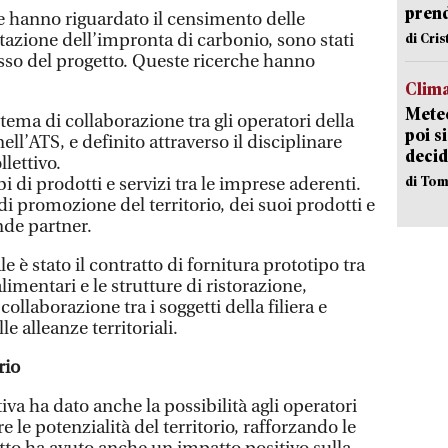
pren
e hanno riguardato il censimento delle
utazione dell’impronta di carbonio, sono stati
di Cri
sso del progetto. Queste ricerche hanno
Clima
Meteo
ema di collaborazione tra gli operatori della
poi s
nell’ATS, e definito attraverso il disciplinare
decid
lettivo.
di Tom
i di prodotti e servizi tra le imprese aderenti.
di promozione del territorio, dei suoi prodotti e
ende partner.
 è stato il contratto di fornitura prototipo tra
limentari e le strutture di ristorazione,
collaborazione tra i soggetti della filiera e
le alleanze territoriali.
rio
iva ha dato anche la possibilità agli operatori
re le potenzialità del territorio, rafforzando le