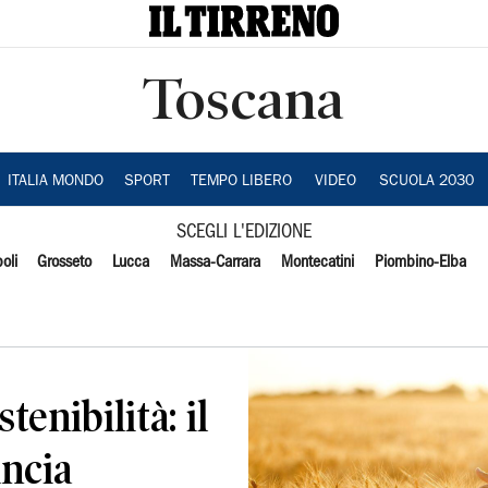
Toscana
ITALIA MONDO
SPORT
TEMPO LIBERO
VIDEO
SCUOLA 2030
SCEGLI L'EDIZIONE
oli
Grosseto
Lucca
Massa-Carrara
Montecatini
Piombino-Elba
tenibilità: il
ancia