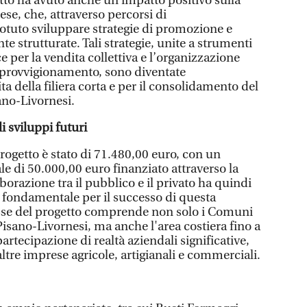
tto ha avuto anche un impatto positivo sulla
ese, che, attraverso percorsi di
tuto sviluppare strategie di promozione e
 strutturate. Tali strategie, unite a strumenti
per la vendita collettiva e l’organizzazione
approvvigionamento, sono diventate
ta della filiera corta e per il consolidamento del
ano-Livornesi.
li sviluppi futuri
rogetto è stato di 71.480,00 euro, con un
le di 50.000,00 euro finanziato attraverso la
borazione tra il pubblico e il privato ha quindi
 fondamentale per il successo di questa
eresse del progetto comprende non solo i Comuni
 Pisano-Livornesi, ma anche l'area costiera fino a
artecipazione di realtà aziendali significative,
ltre imprese agricole, artigianali e commerciali.