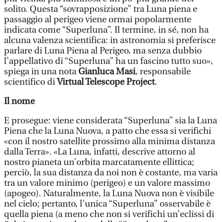
solito. Questa “sovrapposizione” tra Luna piena e
passaggio al perigeo viene ormai popolarmente
indicata come “Superluna”. Il termine, in sé, non ha
alcuna valenza scientifica: in astronomia si preferisce
parlare di Luna Piena al Perigeo, ma senza dubbio
l’appellativo di “Superluna” ha un fascino tutto suo»,
spiega in una nota
Gianluca Masi
, responsabile
scientifico di
Virtual Telescope Project
.
Il nome
E prosegue: viene considerata “Superluna” sia la Luna
Piena che la Luna Nuova, a patto che essa si verifichi
«con il nostro satellite prossimo alla minima distanza
dalla Terra». «La Luna, infatti, descrive attorno al
nostro pianeta un’orbita marcatamente ellittica;
perciò, la sua distanza da noi non è costante, ma varia
tra un valore minimo (perigeo) e un valore massimo
(apogeo). Naturalmente, la Luna Nuova non è visibile
nel cielo; pertanto, l’unica “Superluna” osservabile è
quella piena (a meno che non si verifichi un’eclissi di