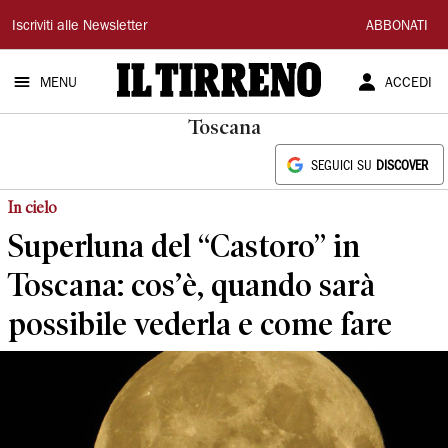
Il
Iscriviti alle Newsletter
ABBONATI
Tirreno
MENU
ACCEDI
Toscana
SEGUICI SU
DISCOVER
In cielo
Superluna del “Castoro” in
Toscana: cos’è, quando sarà
possibile vederla e come fare