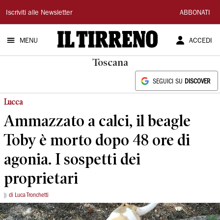
Il
Iscriviti alle Newsletter
ABBONATI
Tirreno
MENU
ACCEDI
Toscana
SEGUICI SU
DISCOVER
Lucca
Ammazzato a calci, il beagle
Toby è morto dopo 48 ore di
agonia. I sospetti dei
proprietari
di Luca Tronchetti