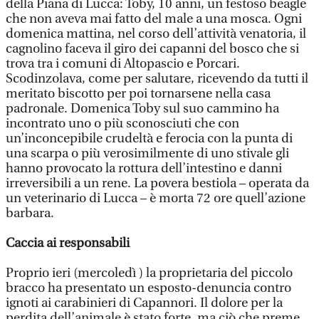
della Piana di Lucca: Toby, 10 anni, un festoso beagle
che non aveva mai fatto del male a una mosca. Ogni
domenica mattina, nel corso dell’attività venatoria, il
cagnolino faceva il giro dei capanni del bosco che si
trova tra i comuni di Altopascio e Porcari.
Scodinzolava, come per salutare, ricevendo da tutti il
meritato biscotto per poi tornarsene nella casa
padronale. Domenica Toby sul suo cammino ha
incontrato uno o più sconosciuti che con
un’inconcepibile crudeltà e ferocia con la punta di
una scarpa o più verosimilmente di uno stivale gli
hanno provocato la rottura dell’intestino e danni
irreversibili a un rene. La povera bestiola – operata da
un veterinario di Lucca – è morta 72 ore quell’azione
barbara.
Caccia ai responsabili
Proprio ieri (mercoledì ) la proprietaria del piccolo
bracco ha presentato un esposto-denuncia contro
ignoti ai carabinieri di Capannori. Il dolore per la
perdita dell’animale è stato forte, ma ciò che preme