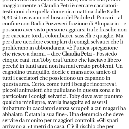
maggiormente a Claudia Petri è cercare cacciatori-
testimoni che quella domenica mattina dalle 8 alle
9,30 si trovavano nel bosco del Padule di Porcari – al
confine con Badia Pozzeveri frazione di Altopascio – e
possono aver visto persone aggirarsi tra le frasche non
per cacciare tordi, colombacci, sasselli e quaglie. Ma
per dare uccidere esemplari di conigli selvatici che lì
proliferano in abbondanza. «È l’unica spiegazione
che riesco a darmi. – dice
Claudia Petri
– Possiedo
cinque cani, ma Toby era l’unico che lasciavo libero
perché in tanti anni non ha mai creato problemi. Un
cagnolino tranquillo, docile e mansueto, amico di
tutti i cacciatori che possiedono un capanno in
questa area. Certo, come tutti i beagle rincorreva i
piccoli animaletti che pullulano in questa zona e in
particolare i conigli selvatici. Toby deve aver puntato
qualche minilepre, averla inseguita ed essersi
imbattuto in cacciatori senza scrupoli a cui magari ha
abbaiato. É stata la sua fine». Una denuncia che deve
servire da monito per maggiori controlli: «Gli spari
arrivano a 50 metri da casa. C’è il rischio che per