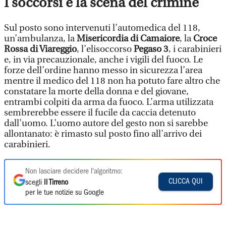
I soccorsi e la scena del crimine
Sul posto sono intervenuti l’automedica del 118,
un’ambulanza, la
Misericordia di Camaiore
, la
Croce
Rossa di Viareggio
, l’elisoccorso
Pegaso 3
, i carabinieri
e, in via precauzionale, anche i vigili del fuoco. Le
forze dell’ordine hanno messo in sicurezza l’area
mentre il medico del 118 non ha potuto fare altro che
constatare la morte della donna e del giovane,
entrambi colpiti da arma da fuoco. L’arma utilizzata
sembrerebbe essere il fucile da caccia detenuto
dall’uomo. L’uomo autore del gesto non si sarebbe
allontanato: è rimasto sul posto fino all’arrivo dei
carabinieri.
Non lasciare decidere l'algoritmo:
CLICCA QUI
scegli
Il Tirreno
per le tue notizie su Google