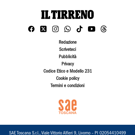
Redazione
Scriveteci
Pubblicità
Privacy
Codice Etico e Modello 231
Cookie policy
Termini e condizioni
SAE Toscana S.r.l., Viale Vittorio Alfieri 9, Livorno – PI 02054410499