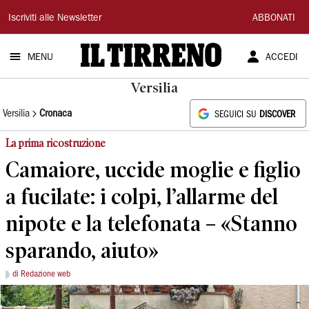
Il
Iscriviti alle Newsletter
ABBONATI
Tirreno
MENU
ACCEDI
Versilia
Versilia
Cronaca
SEGUICI SU
DISCOVER
La prima ricostruzione
Camaiore, uccide moglie e figlio
a fucilate: i colpi, l’allarme del
nipote e la telefonata – «Stanno
sparando, aiuto»
di Redazione web