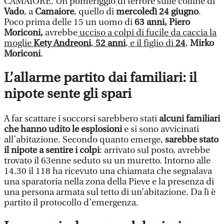
CAMAIORE. Un pomeriggio di terrore sulle colline di
Vado
, a
Camaiore
, quello di
mercoledì 24 giugno
.
Poco prima delle 15 un uomo di
63 anni, Piero
Moriconi,
avrebbe
ucciso a colpi di fucile da caccia la
moglie
Kety Andreoni
,
52 anni
, e il figlio di
24
,
Mirko
Moriconi
.
L’allarme partito dai familiari: il
nipote sente gli spari
A far scattare i soccorsi sarebbero stati
alcuni familiari
che hanno udito le esplosioni
e si sono avvicinati
all’abitazione. Secondo quanto emerge,
sarebbe stato
il nipote a sentire i colpi
: arrivato sul posto, avrebbe
trovato il 63enne seduto su un muretto. Intorno alle
14.30 il 118 ha ricevuto una chiamata che segnalava
una sparatoria nella zona della Pieve e la presenza di
una persona armata sul tetto di un’abitazione. Da lì è
partito il protocollo d’emergenza.