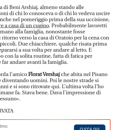
ita di Beni Arshiaj, almeno stando alle
oni di chi lo conosceva o di chi lo vedeva uscire
Anche nel pomeriggio prima della sua uccisione,
are a casa di un cugino
. Probabilmente lavoretti
mano alla famiglia, nonostante fosse
i ritorno verso la casa di Oratoio per la cena con
i piccoli. Due chiacchiere, qualche risata prima
pararsi a sua volta per andare al letto. E
 con la solita routine, fatta di fatica per
 far andare avanti la famiglia.
orda l’amico
Florat Vershaj
che abita nel Pisano
 diventando uomini. Poi le nostre strade si
nni e si sono ritrovate qui. L’ultima volta l’ho
timane fa. Stava bene. Dava l’impressione di
nessuno».
RVATA
itmo:
CLICCA QUI