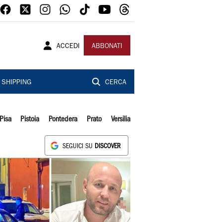
ACCEDI
ABBONATI
SHIPPING
CERCA
Pisa
Pistoia
Pontedera
Prato
Versilia
SEGUICI SU
DISCOVER