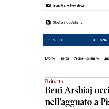
Il
Iscriviti alle Newsletter
Tirreno
Sfoglia il quotidiano
MENU
TOSCANA
Livorno
Firenze
Cecina-Rosignano
Emp
Il ritratto
Beni Arshiaj ucc
nell’agguato a Pis