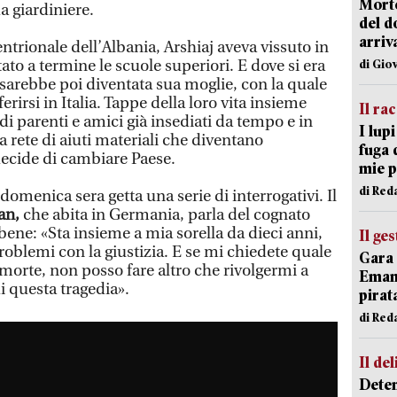
Morto
a giardiniere.
del d
arriv
entrionale dell’Albania, Arshiaj aveva vissuto in
to a termine le scuole superiori. E dove si era
di Gio
sarebbe poi diventata sua moglie, con la quale
erirsi in Italia. Tappe della loro vita insieme
Il ra
i parenti e amici già insediati da tempo e in
I lup
a rete di aiuti materiali che diventano
fuga 
ecide di cambiare Paese.
mie 
di Red
omenica sera getta una serie di interrogativi. Il
an,
che abita in Germania, parla del cognato
ene: «Sta insieme a mia sorella da dieci anni,
Il ge
oblemi con la giustizia. E se mi chiedete quale
Gara 
a morte, non posso fare altro che rivolgermi a
Emanu
di questa tragedia».
pirat
di Red
Il del
Deten