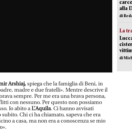
carce
alla 
di Red
La tr
Lucca
ciste
vitti
di Mic
mir Arshiaj,
spiega che la famiglia di Beni, in
dre, madre e due fratelli». Mentre descrive il
orava sempre. Per me era una brava persona,
flitti con nessuno. Per questo non possiamo
so. Io abito a
L’Aquila
. Ci hanno avvisati
o subito. Chi ci ha chiamato, sapeva che era
icino a casa, ma non era a conoscenza se mio
o».