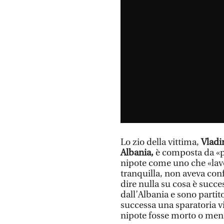
Lo zio della vittima,
Vladi
Albania,
è composta da «pa
nipote come uno che «lav
tranquilla, non aveva con
dire nulla su cosa è succes
dall’Albania e sono partit
successa una sparatoria v
nipote fosse morto o men