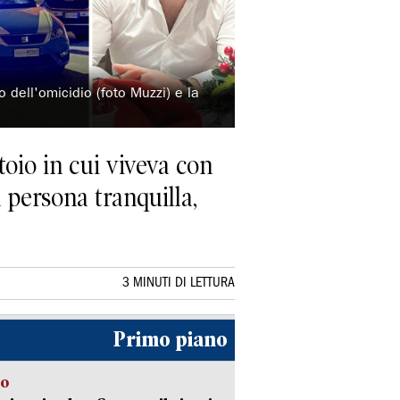
o dell'omicidio (foto Muzzi) e la
toio in cui viveva con
a persona tranquilla,
3 MINUTI DI LETTURA
Primo piano
to