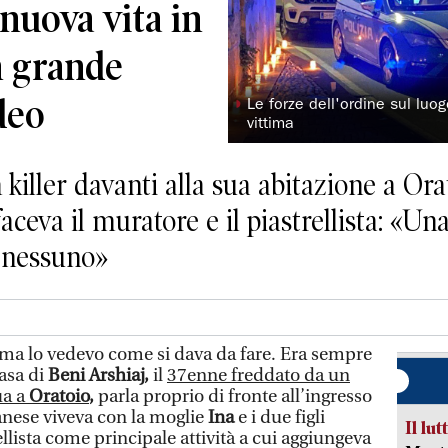
nuova vita in
n grande
deo
◗
Le forze dell'ordine sul luog
vittima
killer davanti alla sua abitazione a Ora
 faceva il muratore e il piastrellista: «Un
n nessuno»
ma lo vedevo come si dava da fare. Era sempre
casa di
Beni Arshiaj,
il
37enne freddato da un
ua a
Oratoio
,
parla proprio di fronte all’ingresso
banese viveva con la moglie
Ina
e i due figli
Il lut
ellista come principale attività a cui aggiungeva