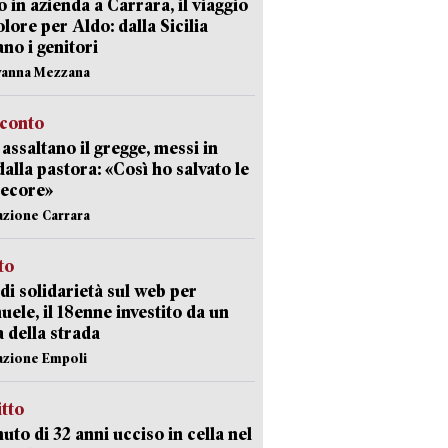
 in azienda a Carrara, il viaggio
olore per Aldo: dalla Sicilia
ano i genitori
vanna Mezzana
cconto
i assaltano il gregge, messi in
dalla pastora: «Così ho salvato le
pecore»
azione Carrara
sto
di solidarietà sul web per
ele, il 18enne investito da un
a della strada
azione Empoli
itto
uto di 32 anni ucciso in cella nel