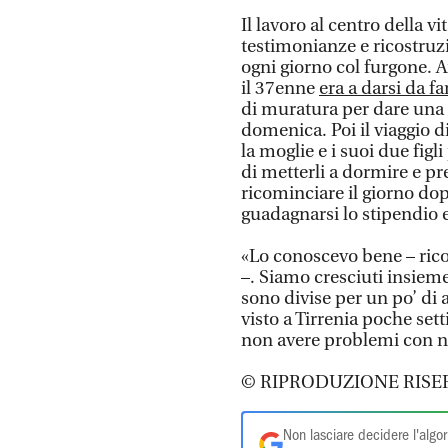
Il lavoro al centro della v
testimonianze e ricostruzi
ogni giorno col furgone. 
il 37enne
era a darsi da f
di muratura per dare una 
domenica. Poi il viaggio d
la moglie e i suoi due figl
di metterli a dormire e pre
ricominciare il giorno dopo
guadagnarsi lo stipendio e
«Lo conoscevo bene – ric
–. Siamo cresciuti insieme
sono divise per un po’ di a
visto a Tirrenia poche set
non avere problemi con 
© RIPRODUZIONE RISE
Non lasciare decidere l'algor