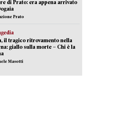
re di Prato: era appena arrivato
Dogaia
azione Prato
agedia
, il tragico ritrovamento nella
rna: giallo sulla morte – Chi è la
ma
hele Masotti