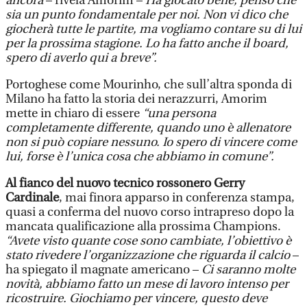
ancora
– rivela Amorim –
Ha giocato bene, penso che
sia un punto fondamentale per noi. Non vi dico che
giocherà tutte le partite, ma vogliamo contare su di lui
per la prossima stagione. Lo ha fatto anche il board,
spero di averlo qui a breve”.
Portoghese come Mourinho, che sull’altra sponda di
Milano ha fatto la storia dei nerazzurri, Amorim
mette in chiaro di essere
“una persona
completamente differente, quando uno è allenatore
non si può copiare nessuno. Io spero di vincere come
lui, forse è l’unica cosa che abbiamo in comune”.
Al fianco del nuovo tecnico rossonero Gerry
Cardinale
, mai finora apparso in conferenza stampa,
quasi a conferma del nuovo corso intrapreso dopo la
mancata qualificazione alla prossima Champions.
“Avete visto quante cose sono cambiate, l’obiettivo è
stato rivedere l’organizzazione che riguarda il calcio
–
ha spiegato il magnate americano –
Ci saranno molte
novità, abbiamo fatto un mese di lavoro intenso per
ricostruire. Giochiamo per vincere, questo deve