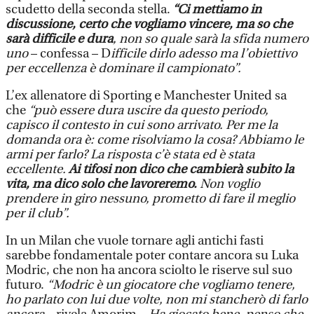
scudetto della seconda stella.
“Ci mettiamo in
discussione, certo che vogliamo vincere, ma so che
sarà difficile e dura
, non so quale sarà la sfida numero
uno
– confessa – D
ifficile dirlo adesso ma l’obiettivo
per eccellenza è dominare il campionato”.
L’ex allenatore di Sporting e Manchester United sa
che
“può essere dura uscire da questo periodo,
capisco il contesto in cui sono arrivato. Per me la
domanda ora è: come risolviamo la cosa? Abbiamo le
armi per farlo? La risposta c’è stata ed è stata
eccellente.
Ai tifosi non dico che cambierà subito la
vita, ma dico solo che lavoreremo.
Non voglio
prendere in giro nessuno, prometto di fare il meglio
per il club”.
In un Milan che vuole tornare agli antichi fasti
sarebbe fondamentale poter contare ancora su Luka
Modric, che non ha ancora sciolto le riserve sul suo
futuro.
“Modric è un giocatore che vogliamo tenere,
ho parlato con lui due volte, non mi stancherò di farlo