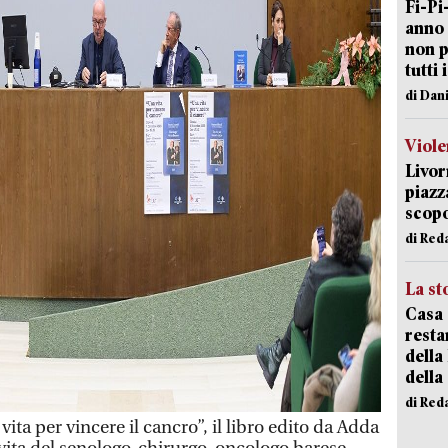
Fi-Pi
anno 
non p
tutti 
di Dan
Viole
Livor
piazz
scopo
di Red
La st
Casa 
resta
della
della
di Red
ta per vincere il cancro”, il libro edito da Adda