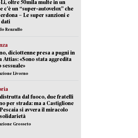
-Li, oltre 50mila multe in un
e c’è un “super-autovelox” che
erdona – Le super sanzioni e
i dati
ilo Renzullo
nza
no, diciottenne presa a pugni in
a Attias: «Sono stata aggredita
 sessuale»
azione Livorno
oria
distrutta dal fuoco, due fratelli
no per strada: ma a Castiglione
 Pescaia si avvera il miracolo
 solidarietà
azione Grosseto