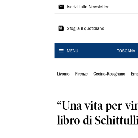
Il
Iscriviti alle Newsletter
Tirreno
Sfoglia il quotidiano
MENU
TOSCANA
Livorno
Firenze
Cecina-Rosignano
Emp
“Una vita per vin
libro di Schittull