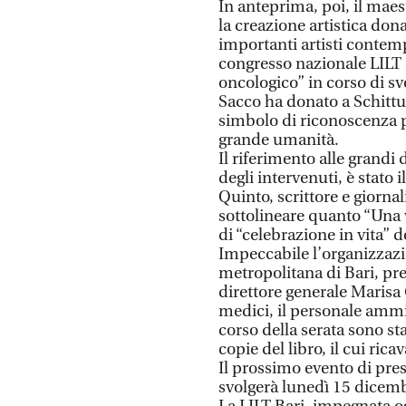
In anteprima, poi, il mae
la creazione artistica don
importanti artisti contem
congresso nazionale LILT
oncologico” in corso di sv
Sacco ha donato a Schittu
simbolo di riconoscenza p
grande umanità.
Il riferimento alle grandi 
degli intervenuti, è stato 
Quinto, scrittore e giornal
sottolineare quanto “Una v
di “celebrazione in vita” 
Impeccabile l’organizzazio
metropolitana di Bari, pre
direttore generale Marisa C
medici, il personale ammin
corso della serata sono st
copie del libro, il cui ric
Il prossimo evento di pres
svolgerà lunedì 15 dicem