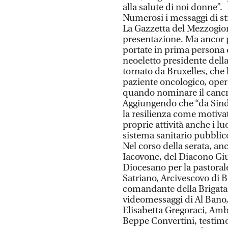
alla salute di noi donne”.
Numerosi i messaggi di stim
La Gazzetta del Mezzogi
presentazione. Ma ancor 
portate in prima persona d
neoeletto presidente dell
tornato da Bruxelles, che 
paziente oncologico, opera
quando nominare il cancro
Aggiungendo che “da Sind
la resilienza come motivat
proprie attività anche i luo
sistema sanitario pubblico 
Nel corso della serata, an
Iacovone, del Diacono Giu
Diocesano per la pastoral
Satriano, Arcivescovo di B
comandante della Brigata P
videomessaggi di Al Bano,
Elisabetta Gregoraci, Am
Beppe Convertini, testim