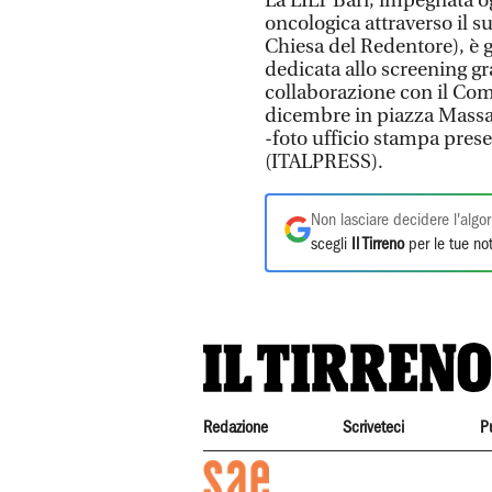
La LILT Bari, impegnata o
oncologica attraverso il s
Chiesa del Redentore), è gi
dedicata allo screening gr
collaborazione con il Comu
dicembre in piazza Massa
-foto ufficio stampa prese
(ITALPRESS).
Non lasciare decidere l'algor
scegli
Il Tirreno
per le tue not
Redazione
Scriveteci
P