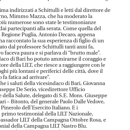
a indirizzati a Schittulli e letti dal direttore de
orno, Mimmo Mazza, che ha moderato la
più numerose sono state le testimonianze
ai partecipanti alla serata. Come quella del
a Regione Puglia, Antonio Decaro, appena
ha raccontato la sua esperienza di figlio di un
to dal professore Schittulli tanti anni fa,
 faceva paura e si parlava di “brutto male”.
aco di Bari ho potuto ammirarne il coraggio e
ore della LILT, che riesce a raggiungere con le
ghi più lontani e periferici delle città, dove il
fa fatica ad arrivare”.
che i saluti della vicesindaco di Bari, Giovanna
seppe De Serio, vicedirettore Ufficio
e della Salute, delegato di S.E. Mons. Giuseppe
ari – Bitonto, del generale Paolo Dalle Vedove,
inerolo dell’Esercito Italiano. E i
 primo testimonial della LILT Nazionale,
bassador LILT della Campagna Ottobre Rosa, e
onial della Campagna LILT Nastro Blu.