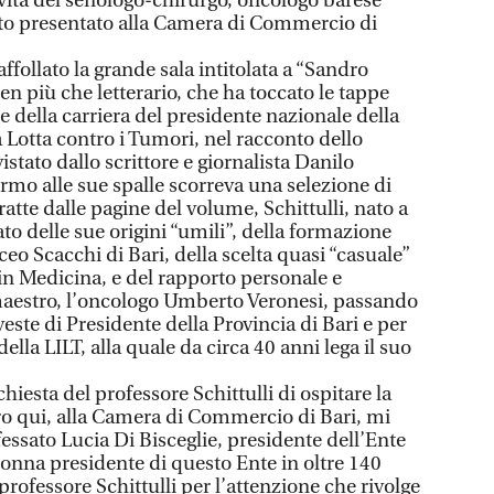
 vita del senologo-chirurgo, oncologo barese
tato presentato alla Camera di Commercio di
follato la grande sala intitolata a “Sandro
n più che letterario, che ha toccato le tappe
a e della carriera del presidente nazionale della
la Lotta contro i Tumori, nel racconto dello
istato dallo scrittore e giornalista Danilo
rmo alle sue spalle scorreva una selezione di
ratte dalle pagine del volume, Schittulli, nato a
ato delle sue origini “umili”, della formazione
iceo Scacchi di Bari, della scelta quasi “casuale”
 in Medicina, e del rapporto personale e
maestro, l’oncologo Umberto Veronesi, passando
veste di Presidente della Provincia di Bari e per
 della LILT, alla quale da circa 40 anni lega il suo
hiesta del professore Schittulli di ospitare la
ro qui, alla Camera di Commercio di Bari, mi
sato Lucia Di Bisceglie, presidente dell’Ente
nna presidente di questo Ente in oltre 140
 professore Schittulli per l’attenzione che rivolge