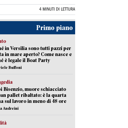
4 MINUTI DI LETTURA
Primo piano
nto
é in Versilia sono tutti pazzi per
sta in mare aperto? Come nasce e
é è legale il Boat Party
riele Buffoni
agedia
 Bisenzio, muore schiacciato
 un pallet ribaltato: è la quarta
ma sul lavoro in meno di 48 ore
na Andreini
lità