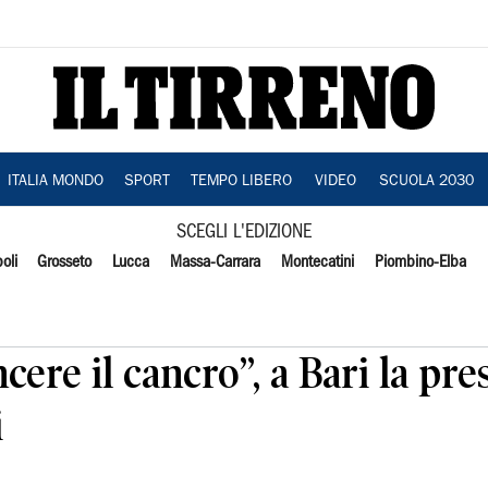
ITALIA MONDO
SPORT
TEMPO LIBERO
VIDEO
SCUOLA 2030
SCEGLI L'EDIZIONE
oli
Grosseto
Lucca
Massa-Carrara
Montecatini
Piombino-Elba
cere il cancro”, a Bari la pr
i