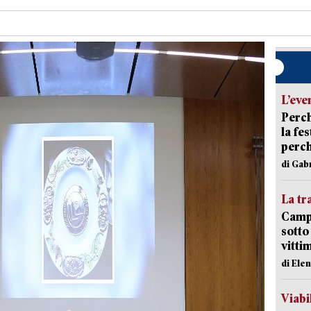
L’eve
Perch
la fe
perch
di Gab
La tr
Campi
sotto
vitti
di Ele
Viabi