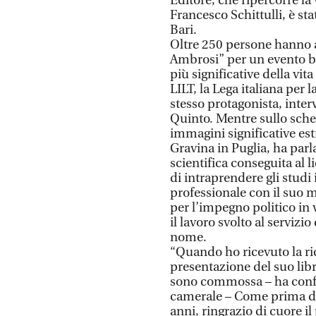
Editore, che ripercorre la
Francesco Schittulli, è s
Bari.
Oltre 250 persone hanno af
Ambrosi” per un evento be
più significative della vit
LILT, la Lega italiana per 
stesso protagonista, interv
Quinto. Mentre sullo sche
immagini significative est
Gravina in Puglia, ha parl
scientifica conseguita al l
di intraprendere gli studi
professionale con il suo 
per l’impegno politico in 
il lavoro svolto al servizio
nome.
“Quando ho ricevuto la ric
presentazione del suo lib
sono commossa – ha confes
camerale – Come prima do
anni, ringrazio di cuore il