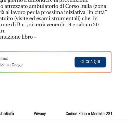
gni giorno a diffondere la prevenzione
uo attrezzato ambulatorio di Corso Italia (zona
à al lavoro per la prossima iniziativa “in città”
atuito (visite ed esami strumentali) che, in
ne di Bari, si terrà venerdì 19 e sabato 20
ri.
ntazione libro –
itmo:
CLICCA QUI
izie su Google
ubblicità
Privacy
Codice Etico e Modello 231