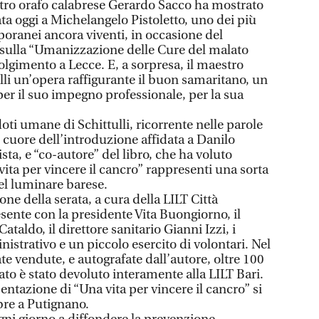
stro orafo calabrese Gerardo Sacco ha mostrato
ata oggi a Michelangelo Pistoletto, uno dei più
poranei ancora viventi, in occasione del
 sulla “Umanizzazione delle Cure del malato
olgimento a Lecce. E, a sorpresa, il maestro
lli un’opera raffigurante il buon samaritano, un
er il suo impegno professionale, per la sua
doti umane di Schittulli, ricorrente nelle parole
il cuore dell’introduzione affidata a Danilo
ista, e “co-autore” del libro, che ha voluto
ita per vincere il cancro” rappresenti una sorta
del luminare barese.
ne della serata, a cura della LILT Città
sente con la presidente Vita Buongiorno, il
ataldo, il direttore sanitario Gianni Izzi, i
istrativo e un piccolo esercito di volontari. Nel
ate vendute, e autografate dall’autore, oltre 100
avato è stato devoluto interamente alla LILT Bari.
entazione di “Una vita per vincere il cancro” si
bre a Putignano.