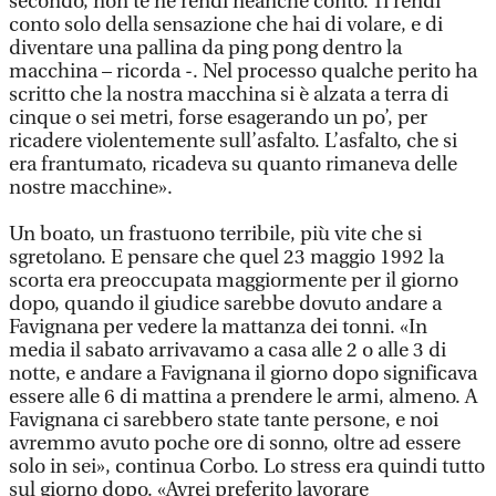
secondo, non te ne rendi neanche conto. Ti rendi
conto solo della sensazione che hai di volare, e di
diventare una pallina da ping pong dentro la
macchina – ricorda -. Nel processo qualche perito ha
scritto che la nostra macchina si è alzata a terra di
cinque o sei metri, forse esagerando un po’, per
ricadere violentemente sull’asfalto. L’asfalto, che si
era frantumato, ricadeva su quanto rimaneva delle
nostre macchine».
Un boato, un frastuono terribile, più vite che si
sgretolano. E pensare che quel 23 maggio 1992 la
scorta era preoccupata maggiormente per il giorno
dopo, quando il giudice sarebbe dovuto andare a
Favignana per vedere la mattanza dei tonni. «In
media il sabato arrivavamo a casa alle 2 o alle 3 di
notte, e andare a Favignana il giorno dopo significava
essere alle 6 di mattina a prendere le armi, almeno. A
Favignana ci sarebbero state tante persone, e noi
avremmo avuto poche ore di sonno, oltre ad essere
solo in sei», continua Corbo. Lo stress era quindi tutto
sul giorno dopo. «Avrei preferito lavorare