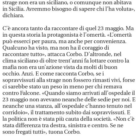
strage non era un siciliano, o comunque non abitava
in Sicilia. Avremmo bisogno di sapere chi l’ha voluta»,
dichiara.
C’è ancora tanto da raccontare di quel 23 maggio. Ma
in questa storia la protagonista è l’omertà. «L’omertà
può esserci per paura, ma anche per convenienza.
Qualcuno ha visto, ma non ha il coraggio di
raccontare tutto», attacca Corbo. D’altronde, nel
clima siciliano di oltre trent’anni fa lottare contro la
mafia non era un’azione vista da molti di buon
occhio. Anzi. E come racconta Corbo, se i
sopravvissuti alla strage non fossero rimasti vivi, forse
ci sarebbe stato un peso in meno per chi remava
contro Falcone. «Quando siamo arrivati all’ospedale il
23 maggio non avevano neanche delle sedie per noi. E
neanche una stanza, all’ospedale c’hanno tenuto nel
corridoio», il trattamento subito dai sopravvissuti. E
la politica non è stata più cauta della società. «Non c’è
stata differenza tra destra, sinistra e centro. Se ne
sono fregati tutti», tuona Corbo.