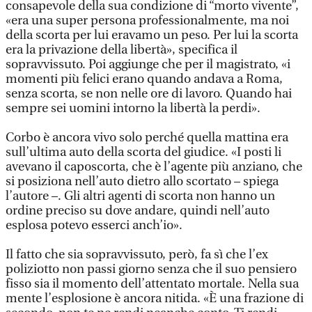
consapevole della sua condizione di “morto vivente”,
«era una super persona professionalmente, ma noi
della scorta per lui eravamo un peso. Per lui la scorta
era la privazione della libertà», specifica il
sopravvissuto. Poi aggiunge che per il magistrato, «i
momenti più felici erano quando andava a Roma,
senza scorta, se non nelle ore di lavoro. Quando hai
sempre sei uomini intorno la libertà la perdi».
Corbo è ancora vivo solo perché quella mattina era
sull’ultima auto della scorta del giudice. «I posti li
avevano il caposcorta, che è l’agente più anziano, che
si posiziona nell’auto dietro allo scortato – spiega
l’autore –. Gli altri agenti di scorta non hanno un
ordine preciso su dove andare, quindi nell’auto
esplosa potevo esserci anch’io».
Il fatto che sia sopravvissuto, però, fa sì che l’ex
poliziotto non passi giorno senza che il suo pensiero
fisso sia il momento dell’attentato mortale. Nella sua
mente l’esplosione è ancora nitida. «È una frazione di