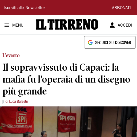
Il
Iscriviti alle Newsletter
ABBONATI
Tirreno
MENU
ACCEDI
SEGUICI SU
DISCOVER
L'evento
Il sopravvissuto di Capaci: la
mafia fu l’operaia di un disegno
più grande
di Luca Balestri