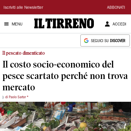
Il
Iscriviti alle Newsletter
ABBONATI
Tirreno
MENU
ACCEDI
SEGUICI SU
DISCOVER
Il pescato dimenticato
Il costo socio-economico del
pesce scartato perché non trova
mercato
di Paolo Sartor *