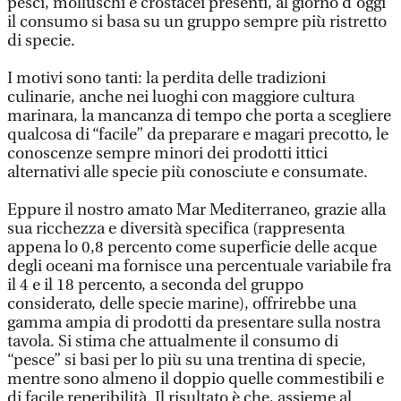
pesci, molluschi e crostacei presenti, al giorno d’oggi
il consumo si basa su un gruppo sempre più ristretto
di specie.
I motivi sono tanti: la perdita delle tradizioni
culinarie, anche nei luoghi con maggiore cultura
marinara, la mancanza di tempo che porta a scegliere
qualcosa di “facile” da preparare e magari precotto, le
conoscenze sempre minori dei prodotti ittici
alternativi alle specie più conosciute e consumate.
Eppure il nostro amato Mar Mediterraneo, grazie alla
sua ricchezza e diversità specifica (rappresenta
appena lo 0,8 percento come superficie delle acque
degli oceani ma fornisce una percentuale variabile fra
il 4 e il 18 percento, a seconda del gruppo
considerato, delle specie marine), offrirebbe una
gamma ampia di prodotti da presentare sulla nostra
tavola. Si stima che attualmente il consumo di
“pesce” si basi per lo più su una trentina di specie,
mentre sono almeno il doppio quelle commestibili e
di facile reperibilità. Il risultato è che, assieme al