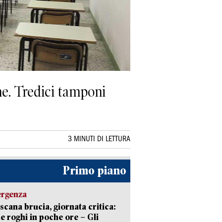
ane. Tredici tamponi
3 MINUTI DI LETTURA
Primo piano
ergenza
scana brucia, giornata critica:
e roghi in poche ore – Gli