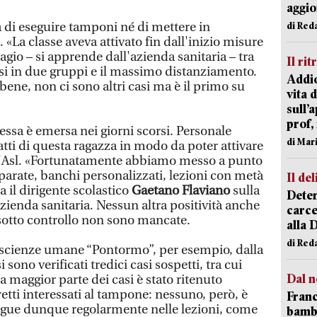
aggi
à di eseguire tamponi né di mettere in
di Red
 «La classe aveva attivato fin dall'inizio misure
agio – si apprende dall'azienda sanitaria – tra
Il rit
ssi in due gruppi e il massimo distanziamento.
Addio
ene, non ci sono altri casi ma è il primo su
vita 
sull’
prof,
tessa è emersa nei giorni scorsi. Personale
di Mar
tti di questa ragazza in modo da poter attivare
ll'Asl. «Fortunatamente abbiamo messo a punto
parate, banchi personalizzati, lezioni con metà
Il del
a il dirigente scolastico
Gaetano Flaviano
sulla
Deten
azienda sanitaria. Nessun altra positività anche
carce
 sotto controllo non sono mancate.
alla 
di Red
le scienze umane “Pontormo”, per esempio, dalla
sono verificati tredici casi sospetti, tra cui
Dal n
a maggior parte dei casi è stato ritenuto
retti interessati al tampone: nessuno, però, è
Franc
osegue dunque regolarmente nelle lezioni, come
bambi