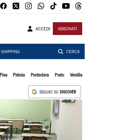
ACCEDI
ABBONATI
SHIPPING
CERCA
Pisa
Pistoia
Pontedera
Prato
Versilia
SEGUICI SU
DISCOVER