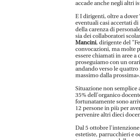
accade anche negli altri ist
E I dirigenti, oltre a dove
eventuali casi accertati d
della carenza di personal
sia dei collaboratori sco
Mancini
, dirigente del "
convocazioni, ma molte p
essere chiamati in aree a
proseguiamo con un orario
andando verso le quattro f
massimo dalla prossima»
Situazione non semplice a
35% dell'organico docente
fortunatamente sono arriv
12 persone in più per ave
pervenire altri dieci doce
Dal 5 ottobre l'intenzione 
estetiste, parrucchieri e 