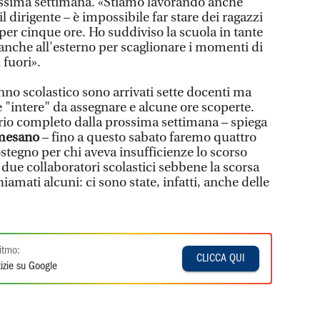
rossima settimana. «Stiamo lavorando anche
il dirigente – è impossibile far stare dei ragazzi
per cinque ore. Ho suddiviso la scuola in tante
anche all'esterno per scaglionare i momenti di
 fuori».
nno scolastico sono arrivati sette docenti ma
"intere" da assegnare e alcune ore scoperte.
ario completo dalla prossima settimana – spiega
mesano
– fino a questo sabato faremo quattro
ostegno per chi aveva insufficienze lo scorso
ue collaboratori scolastici sebbene la scorsa
iamati alcuni: ci sono state, infatti, anche delle
itmo:
CLICCA QUI
izie su Google