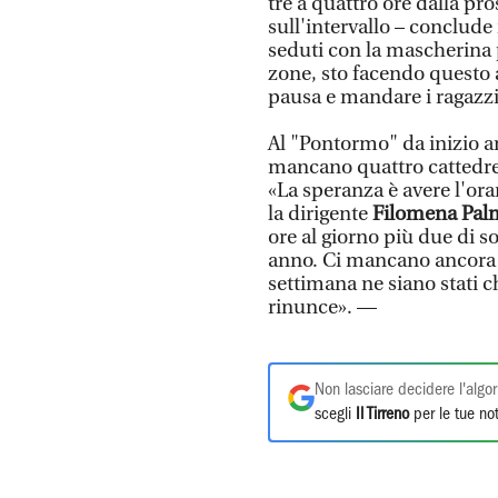
tre a quattro ore dalla p
sull'intervallo – conclude 
seduti con la mascherina 
zone, sto facendo questo 
pausa e mandare i ragazzi
Al "Pontormo" da inizio a
mancano quattro cattedre 
«La speranza è avere l'or
la dirigente
Filomena Pal
ore al giorno più due di s
anno. Ci mancano ancora d
settimana ne siano stati ch
rinunce». —
Non lasciare decidere l'algor
scegli
Il Tirreno
per le tue not