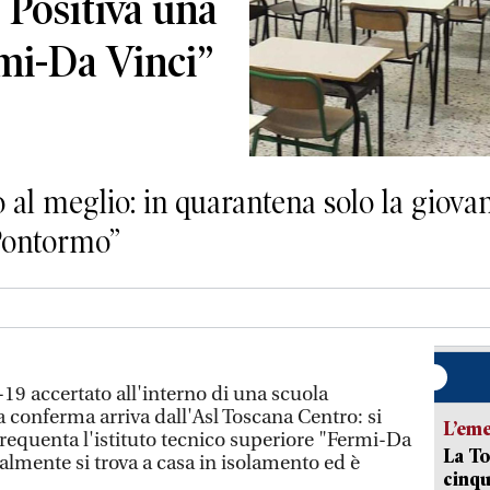
 Positiva una
mi-Da Vinci”
to al meglio: in quarantena solo la giov
 “Pontormo”
-19 accertato all'interno di una scuola
 conferma arriva dall'Asl Toscana Centro: si
L’em
frequenta l'istituto tecnico superiore "Fermi-Da
La To
almente si trova a casa in isolamento ed è
cinqu