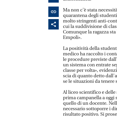
Ma non c'è stata necessit
quarantena degli studenti.
molto stringenti anti-cont
cui la suddivisione di cla
Comunque la ragazza sta b
Empoli».
La positività della studen
medico ha raccolto i conta
le procedure previste da
un sistema con entrate se
classe per volta», evidenzi
scia di quanto detto dall'
se le situazioni da tenere
Al liceo scientifico e del
prima campanella a oggi si 
quello di un docente. Nell
necessario sottoporre i di
risultato positivo. Si pr