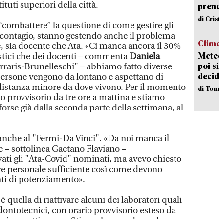
ituti superiori della città.
pren
di Cri
r “combattere” la questione di come gestire gli
i contagio, stanno gestendo anche il problema
Clima
e, sia docente che Ata. «Ci manca ancora il 30%
Meteo
lastici che dei docenti – commenta
Daniela
poi s
Ferraris-Brunelleschi" – abbiamo fatto diverse
decid
ersone vengono da lontano e aspettano di
 distanza minore da dove vivono. Per il momento
di Tom
 provvisorio da tre ore a mattina e stiamo
orse già dalla seconda parte della settimana, al
.
nche al "Fermi-Da Vinci". «Da noi manca il
 – sottolinea Gaetano Flaviano –
ati gli "Ata-Covid" nominati, ma avevo chiesto
re personale sufficiente così come devono
nti di potenziamento».
è quella di riattivare alcuni dei laboratori quali
odontotecnici, con orario provvisorio esteso da