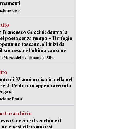
ornamenti
azione web
ratto
 Francesco Guccini: dentro la
del poeta senza tempo – Il rifugio
appennino toscano, gli inizi da
 il successo e l’ultima canzone
io Moscadelli e Tommaso Silvi
itto
uto di 32 anni ucciso in cella nel
re di Prato: era appena arrivato
Dogaia
azione Prato
ostro archivio
esco Guccini: il vecchio e il
no che si ritrovano e si