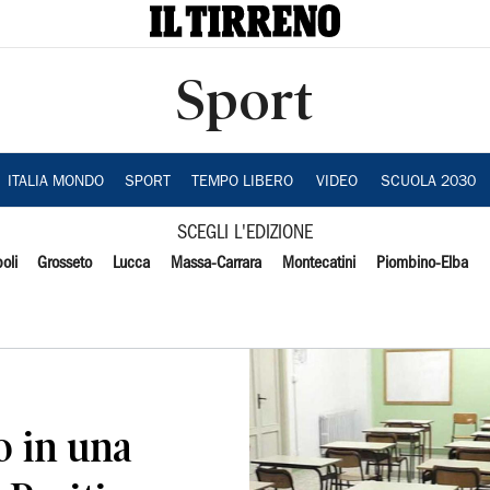
Sport
ITALIA MONDO
SPORT
TEMPO LIBERO
VIDEO
SCUOLA 2030
SCEGLI L'EDIZIONE
oli
Grosseto
Lucca
Massa-Carrara
Montecatini
Piombino-Elba
o in una