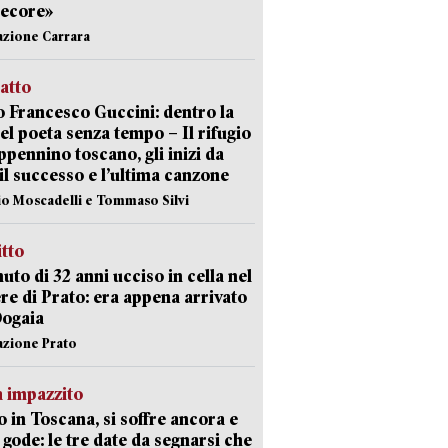
pecore»
azione Carrara
ratto
 Francesco Guccini: dentro la
del poeta senza tempo – Il rifugio
appennino toscano, gli inizi da
 il successo e l’ultima canzone
io Moscadelli e Tommaso Silvi
itto
uto di 32 anni ucciso in cella nel
re di Prato: era appena arrivato
Dogaia
azione Prato
 impazzito
 in Toscana, si soffre ancora e
i gode: le tre date da segnarsi che