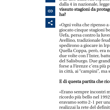
dalla 4 in nazionale, legg
vissuto stagioni da prota
ha?
«Ogni volta che ripenso a 
giocato cinque stagioni be
Uefa, persa contro la Juv
Avellino, tradizionale feu
spedirono a giocare in Irpi
Quella Coppa, però, era nel
due volte con l'Inter, batt
del Salisburgo. Due grandi
forse a Firenze c'era più
in città, ai “campini”, ma
E di questa partita che ric
«Erano sempre incontri molt
ricordo più bello nel 199
eravamo sotto 2-1 per una d
realizzai la rete del defini