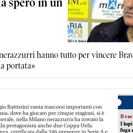
a spero in un
nerazzurri hanno tutto per vincere Brav
lla portata»
o Battistini vanta trascorsi importanti con
ana, dove ha giocato per cinque stagioni, si è
Il ra
erale, nella Milano nerazzurra ha trovato la
I lup
da protagonista anche due Coppa Uefa.
fuga 
nza, certificata dalla 346 presenze in Serie A e