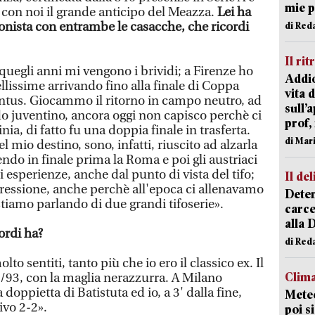
mie 
e con noi il grande anticipo del Meazza.
Lei ha
gonista con entrambe le casacche, che ricordi
di Red
Il rit
quegli anni mi vengono i brividi; a Firenze ho
Addio
llissime arrivando fino alla finale di Coppa
vita 
entus. Giocammo il ritorno in campo neutro, ad
sull’
do juventino, ancora oggi non capisco perchè ci
prof,
nia, di fatto fu una doppia finale in trasferta.
di Mar
 mio destino, sono, infatti, riuscito ad alzarla
endo in finale prima la Roma e poi gli austriaci
 esperienze, anche dal punto di vista del tifo;
Il del
 pressione, anche perchè all'epoca ci allenavamo
Deten
 stiamo parlando di due grandi tifoserie».
carce
alla 
ordi ha?
di Red
o sentiti, tanto più che io ero il classico ex. Il
Clima
2/93, con la maglia nerazzurra. A Milano
oppietta di Batistuta ed io, a 3' dalla fine,
Meteo
tivo 2-2».
poi s