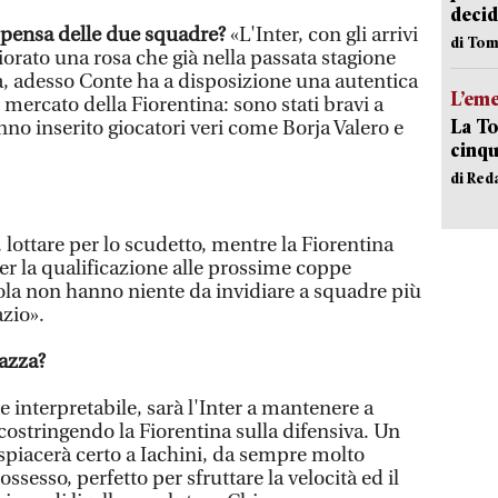
decid
e pensa delle due squadre?
«L'Inter, con gli arrivi
di Tom
iorato una rosa che già nella passata stagione
, adesso Conte ha a disposizione una autentica
L’em
 mercato della Fiorentina: sono stati bravi a
La To
anno inserito giocatori veri come Borja Valero e
cinqu
di Red
 lottare per lo scudetto, mentre la Fiorentina
per la qualificazione alle prossime coppe
la non hanno niente da invidiare a squadre più
zio».
azza?
 interpretabile, sarà l'Inter a mantenere a
 costringendo la Fiorentina sulla difensiva. Un
piacerà certo a Iachini, da sempre molto
ossesso, perfetto per sfruttare la velocità ed il