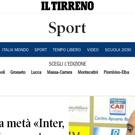
Sport
ITALIA MONDO
SPORT
TEMPO LIBERO
VIDEO
SCUOLA 2030
SCEGLI L'EDIZIONE
oli
Grosseto
Lucca
Massa-Carrara
Montecatini
Piombino-Elba
 a metà «Inter,