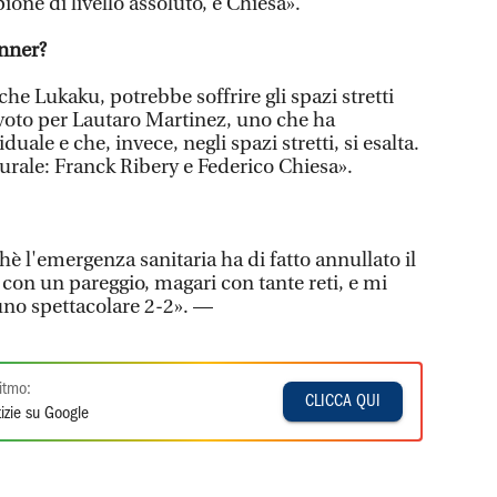
ione di livello assoluto, e Chiesa».
inner?
che Lukaku, potrebbe soffrire gli spazi stretti
 voto per Lautaro Martinez, uno che ha
uale e che, invece, negli spazi stretti, si esalta.
aturale: Franck Ribery e Federico Chiesa».
hè l'emergenza sanitaria ha di fatto annullato il
con un pareggio, magari con tante reti, e mi
uno spettacolare 2-2». —
itmo:
CLICCA QUI
izie su Google