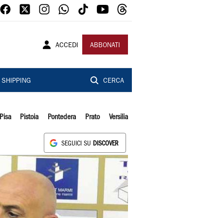
ACCEDI
ABBONATI
SHIPPING
CERCA
Pisa
Pistoia
Pontedera
Prato
Versilia
SEGUICI SU
DISCOVER