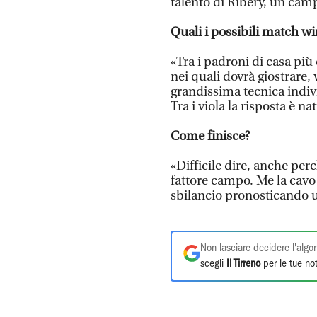
talento di Ribery, un camp
Quali i possibili match w
«Tra i padroni di casa più 
nei quali dovrà giostrare,
grandissima tecnica individ
Tra i viola la risposta è n
Come finisce?
«Difficile dire, anche perc
fattore campo. Me la cavo 
sbilancio pronosticando 
Non lasciare decidere l'algor
scegli
Il Tirreno
per le tue not