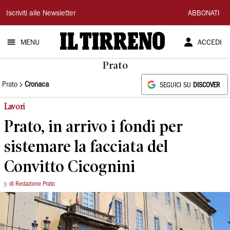
Il
Iscriviti alle Newsletter
ABBONATI
Tirreno
MENU
ACCEDI
Prato
Prato
Cronaca
SEGUICI SU
DISCOVER
Lavori
Prato, in arrivo i fondi per
sistemare la facciata del
Convitto Cicognini
di Redazione Prato