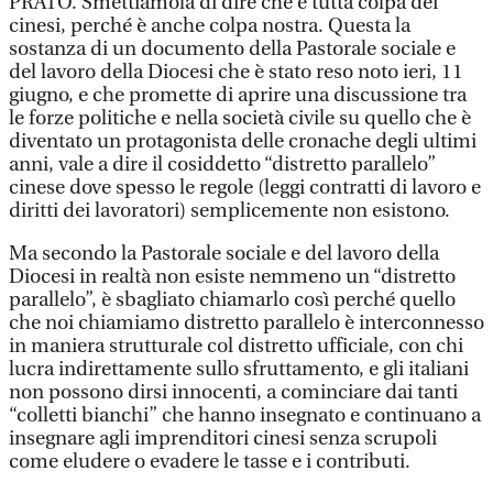
PRATO. Smettiamola di dire che è tutta colpa dei
cinesi, perché è anche colpa nostra. Questa la
sostanza di un documento della Pastorale sociale e
del lavoro della Diocesi che è stato reso noto ieri, 11
giugno, e che promette di aprire una discussione tra
le forze politiche e nella società civile su quello che è
diventato un protagonista delle cronache degli ultimi
anni, vale a dire il cosiddetto “distretto parallelo”
cinese dove spesso le regole (leggi contratti di lavoro e
diritti dei lavoratori) semplicemente non esistono.
Ma secondo la Pastorale sociale e del lavoro della
Diocesi in realtà non esiste nemmeno un “distretto
parallelo”, è sbagliato chiamarlo così perché quello
che noi chiamiamo distretto parallelo è interconnesso
in maniera strutturale col distretto ufficiale, con chi
lucra indirettamente sullo sfruttamento, e gli italiani
non possono dirsi innocenti, a cominciare dai tanti
“colletti bianchi” che hanno insegnato e continuano a
insegnare agli imprenditori cinesi senza scrupoli
come eludere o evadere le tasse e i contributi.