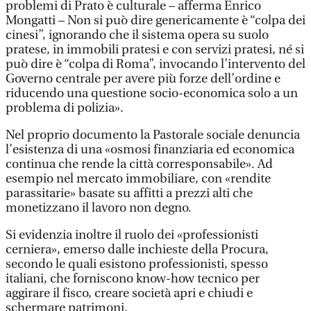
problemi di Prato è culturale – afferma Enrico
Mongatti – Non si può dire genericamente è “colpa dei
cinesi”, ignorando che il sistema opera su suolo
pratese, in immobili pratesi e con servizi pratesi, né si
può dire è “colpa di Roma”, invocando l’intervento del
Governo centrale per avere più forze dell’ordine e
riducendo una questione socio-economica solo a un
problema di polizia».
Nel proprio documento la Pastorale sociale denuncia
l’esistenza di una «osmosi finanziaria ed economica
continua che rende la città corresponsabile». Ad
esempio nel mercato immobiliare, con «rendite
parassitarie» basate su affitti a prezzi alti che
monetizzano il lavoro non degno.
Si evidenzia inoltre il ruolo dei «professionisti
cerniera», emerso dalle inchieste della Procura,
secondo le quali esistono professionisti, spesso
italiani, che forniscono know-how tecnico per
aggirare il fisco, creare società apri e chiudi e
schermare patrimoni.