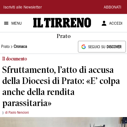
Il
Iscriviti alle Newsletter
ABBONATI
Tirreno
MENU
ACCEDI
Prato
Prato
Cronaca
SEGUICI SU
DISCOVER
Il documento
Sfruttamento, l’atto di accusa
della Diocesi di Prato: «E’ colpa
anche della rendita
parassitaria»
di Paolo Nencioni