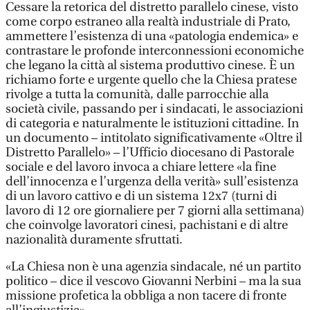
Cessare la retorica del distretto parallelo cinese, visto
come corpo estraneo alla realtà industriale di Prato,
ammettere l’esistenza di una «patologia endemica» e
contrastare le profonde interconnessioni economiche
che legano la città al sistema produttivo cinese. È un
richiamo forte e urgente quello che la Chiesa pratese
rivolge a tutta la comunità, dalle parrocchie alla
società civile, passando per i sindacati, le associazioni
di categoria e naturalmente le istituzioni cittadine. In
un documento – intitolato significativamente «Oltre il
Distretto Parallelo» – l’Ufficio diocesano di Pastorale
sociale e del lavoro invoca a chiare lettere «la fine
dell’innocenza e l’urgenza della verità» sull’esistenza
di un lavoro cattivo e di un sistema 12x7 (turni di
lavoro di 12 ore giornaliere per 7 giorni alla settimana)
che coinvolge lavoratori cinesi, pachistani e di altre
nazionalità duramente sfruttati.
«La Chiesa non è una agenzia sindacale, né un partito
politico – dice il vescovo Giovanni Nerbini – ma la sua
missione profetica la obbliga a non tacere di fronte