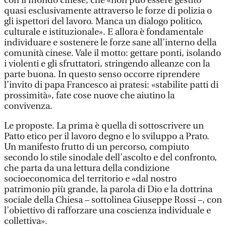
con il mondo cinese, che «non può essere gestito
quasi esclusivamente attraverso le forze di polizia o
gli ispettori del lavoro. Manca un dialogo politico,
culturale e istituzionale». E allora è fondamentale
individuare e sostenere le forze sane all’interno della
comunità cinese. Vale il motto: gettare ponti, isolando
i violenti e gli sfruttatori, stringendo alleanze con la
parte buona. In questo senso occorre riprendere
l’invito di papa Francesco ai pratesi: «stabilite patti di
prossimità», fate cose nuove che aiutino la
convivenza.
Le proposte. La prima è quella di sottoscrivere un
Patto etico per il lavoro degno e lo sviluppo a Prato.
Un manifesto frutto di un percorso, compiuto
secondo lo stile sinodale dell’ascolto e del confronto,
che parta da una lettura della condizione
socioeconomica del territorio e «dal nostro
patrimonio più grande, la parola di Dio e la dottrina
sociale della Chiesa – sottolinea Giuseppe Rossi –, con
l’obiettivo di rafforzare una coscienza individuale e
collettiva».