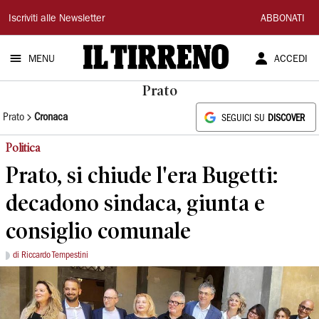
Il
Iscriviti alle Newsletter
ABBONATI
Tirreno
MENU
ACCEDI
Prato
Prato
Cronaca
SEGUICI SU
DISCOVER
Politica
Prato, si chiude l'era Bugetti:
decadono sindaca, giunta e
consiglio comunale
di Riccardo Tempestini