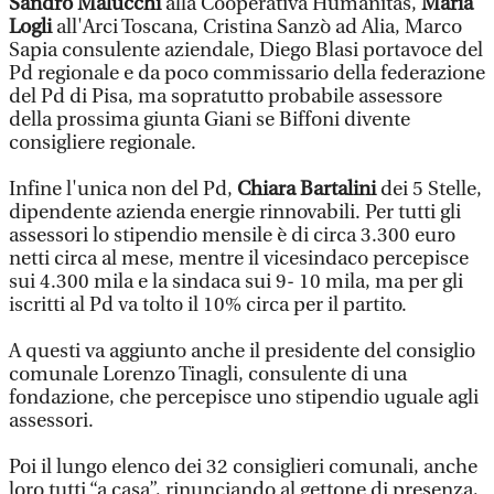
Sandro Malucchi
alla Cooperativa Humanitas,
Maria
Logli
all'Arci Toscana, Cristina Sanzò ad Alia, Marco
Sapia consulente aziendale, Diego Blasi portavoce del
Pd regionale e da poco commissario della federazione
del Pd di Pisa, ma sopratutto probabile assessore
della prossima giunta Giani se Biffoni divente
consigliere regionale.
Infine l'unica non del Pd,
Chiara Bartalini
dei 5 Stelle,
dipendente azienda energie rinnovabili. Per tutti gli
assessori lo stipendio mensile è di circa 3.300 euro
netti circa al mese, mentre il vicesindaco percepisce
sui 4.300 mila e la sindaca sui 9- 10 mila, ma per gli
iscritti al Pd va tolto il 10% circa per il partito.
A questi va aggiunto anche il presidente del consiglio
comunale Lorenzo Tinagli, consulente di una
fondazione, che percepisce uno stipendio uguale agli
assessori.
Poi il lungo elenco dei 32 consiglieri comunali, anche
loro tutti “a casa”, rinunciando al gettone di presenza,