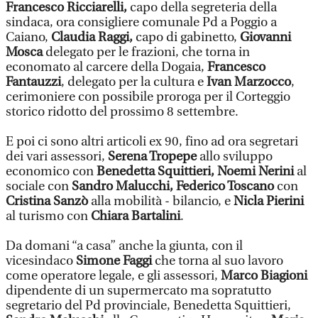
Francesco Ricciarelli,
capo della segreteria della
sindaca, ora consigliere comunale Pd a Poggio a
Caiano,
Claudia Raggi,
capo di gabinetto,
Giovanni
Mosca
delegato per le frazioni, che torna in
economato al carcere della Dogaia,
Francesco
Fantauzzi
, delegato per la cultura e
Ivan Marzocco
,
cerimoniere con possibile proroga per il Corteggio
storico ridotto del prossimo 8 settembre.
E poi ci sono altri articoli ex 90, fino ad ora segretari
dei vari assessori,
Serena Tropepe
allo sviluppo
economico con
Benedetta Squittieri, Noemi Nerini
al
sociale con
Sandro Malucchi, Federico Toscano
con
Cristina Sanzò
alla mobilità - bilancio, e
Nicla Pierini
al turismo con
Chiara Bartalini
.
Da domani “a casa” anche la giunta, con il
vicesindaco
Simone Faggi
che torna al suo lavoro
come operatore legale, e gli assessori,
Marco Biagioni
dipendente di un supermercato ma sopratutto
segretario del Pd provinciale, Benedetta Squittieri,