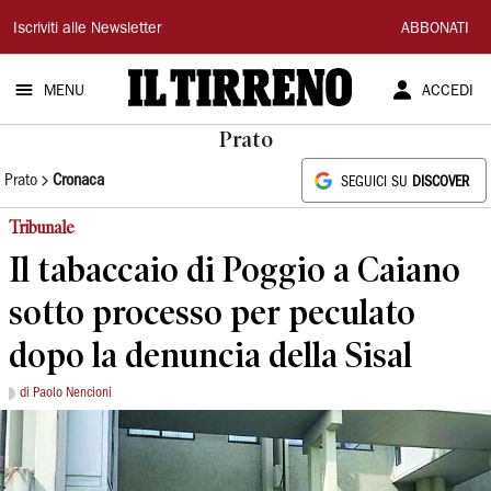
Il
Iscriviti alle Newsletter
ABBONATI
Tirreno
MENU
ACCEDI
Prato
Prato
Cronaca
SEGUICI SU
DISCOVER
Tribunale
Il tabaccaio di Poggio a Caiano
sotto processo per peculato
dopo la denuncia della Sisal
di Paolo Nencioni