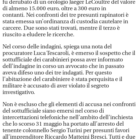
fu derubato di un orologio Jaeger LeCoultre del valore
di almeno 15.000 euro, oltre a 300 euro in
contanti. Nei confronti dei tre presunti rapinatori è
stata emessa un’ordinanza di custodia cautelare in
carcere. Due sono stati trovati, mentre il terzo è
riuscito a eludere le ricerche.
Nel corso delle indagini, spiega una nota del
procuratore Luca Tescaroli, è emerso il sospetto che il
sottufficiale dei carabinieri possa aver informato
dell’indagine in corso un avvocato che in passato
aveva difeso uno dei tre indagati. Per questo
l’abitazione del carabiniere è stata perquisita e il
militare è accusato di aver violato il segreto
investigativo.
Non è escluso che gli elementi di accusa nei confronti
del sottufficiale siano emersi nel corso di
intercettazioni telefoniche nell’ambito dell’inchiesta
che lo scorso 31 maggio ha portato all’arresto del
tenente colonnello Sergio Turini per presunti favori
all’imprenditore Riccardo Matteini Bresci. Tutti e due