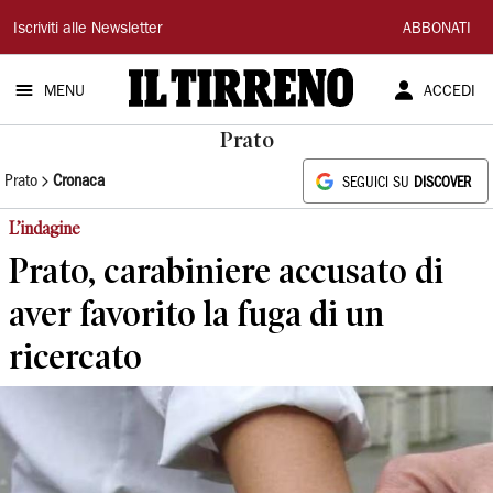
Il
Iscriviti alle Newsletter
ABBONATI
Tirreno
MENU
ACCEDI
Prato
Prato
Cronaca
SEGUICI SU
DISCOVER
L’indagine
Prato, carabiniere accusato di
aver favorito la fuga di un
ricercato