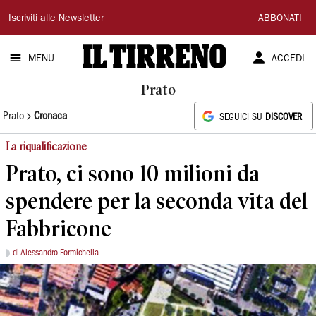
Il
Iscriviti alle Newsletter
ABBONATI
Tirreno
MENU
ACCEDI
Prato
Prato
Cronaca
SEGUICI SU
DISCOVER
La riqualificazione
Prato, ci sono 10 milioni da
spendere per la seconda vita del
Fabbricone
di Alessandro Formichella