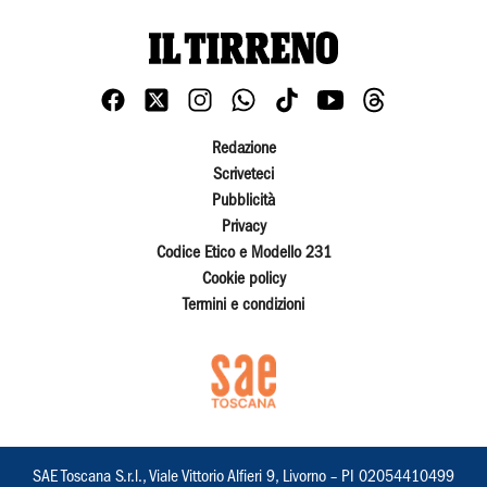
Redazione
Scriveteci
Pubblicità
Privacy
Codice Etico e Modello 231
Cookie policy
Termini e condizioni
SAE Toscana S.r.l., Viale Vittorio Alfieri 9, Livorno – PI 02054410499