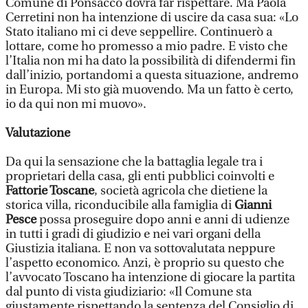
Comune di Ponsacco dovrà far rispettare. Ma Paola
Cerretini non ha intenzione di uscire da casa sua: «Lo
Stato italiano mi ci deve seppellire. Continuerò a
lottare, come ho promesso a mio padre. E visto che
l’Italia non mi ha dato la possibilità di difendermi fin
dall’inizio, portandomi a questa situazione, andremo
in Europa. Mi sto già muovendo. Ma un fatto è certo,
io da qui non mi muovo».
Valutazione
Da qui la sensazione che la battaglia legale tra i
proprietari della casa, gli enti pubblici coinvolti e
Fattorie Toscane
, società agricola che dietiene la
storica villa, riconducibile alla famiglia di
Gianni
Pesce
possa proseguire dopo anni e anni di udienze
in tutti i gradi di giudizio e nei vari organi della
Giustizia italiana. E non va sottovalutata neppure
l’aspetto economico. Anzi, è proprio su questo che
l’avvocato Toscano ha intenzione di giocare la partita
dal punto di vista giudiziario: «Il Comune sta
giustamente rispettando la sentenza del Consiglio di