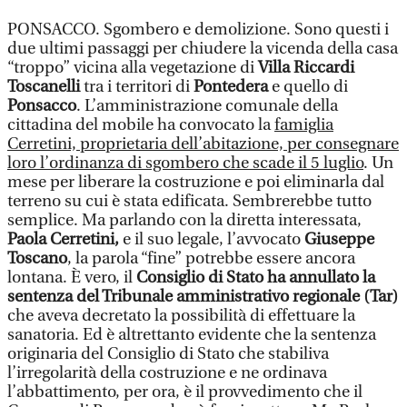
PONSACCO. Sgombero e demolizione. Sono questi i
due ultimi passaggi per chiudere la vicenda della casa
“troppo” vicina alla vegetazione di
Villa Riccardi
Toscanelli
tra i territori di
Pontedera
e quello di
Ponsacco
. L’amministrazione comunale della
cittadina del mobile ha convocato la
famiglia
Cerretini, proprietaria dell’abitazione, per consegnare
loro l’ordinanza di sgombero che scade il 5 luglio
. Un
mese per liberare la costruzione e poi eliminarla dal
terreno su cui è stata edificata. Sembrerebbe tutto
semplice. Ma parlando con la diretta interessata,
Paola Cerretini,
e il suo legale, l’avvocato
Giuseppe
Toscano
, la parola “fine” potrebbe essere ancora
lontana. È vero, il
Consiglio di Stato ha annullato la
sentenza del Tribunale amministrativo regionale (Tar)
che aveva decretato la possibilità di effettuare la
sanatoria. Ed è altrettanto evidente che la sentenza
originaria del Consiglio di Stato che stabiliva
l’irregolarità della costruzione e ne ordinava
l’abbattimento, per ora, è il provvedimento che il