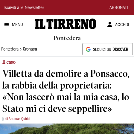
Il
Iscriviti alle Newsletter
ABBONATI
Tirreno
MENU
ACCEDI
Pontedera
Pontedera
Cronaca
SEGUICI SU
DISCOVER
Il caso
Villetta da demolire a Ponsacco,
la rabbia della proprietaria:
«Non lascerò mai la mia casa, lo
Stato mi ci deve seppellire»
di Andreas Quirici