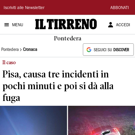
Il
Iscriviti alle Newsletter
ABBONATI
Tirreno
MENU
ACCEDI
Pontedera
Pontedera
Cronaca
SEGUICI SU
DISCOVER
Il caso
Pisa, causa tre incidenti in
pochi minuti e poi si dà alla
fuga