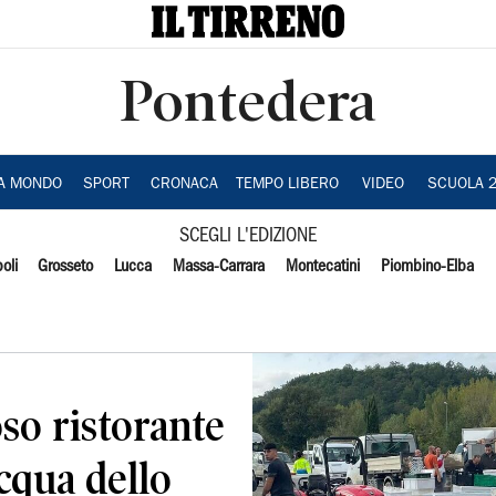
Pontedera
IA MONDO
SPORT
CRONACA
TEMPO LIBERO
VIDEO
SCUOLA 
SCEGLI L'EDIZIONE
oli
Grosseto
Lucca
Massa-Carrara
Montecatini
Piombino-Elba
oso ristorante
cqua dello