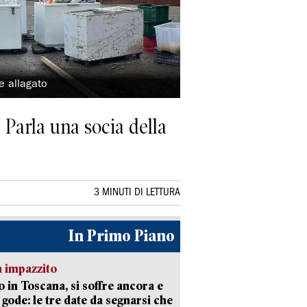
te allagato
. Parla una socia della
3 MINUTI DI LETTURA
In Primo Piano
 impazzito
 in Toscana, si soffre ancora e
i gode: le tre date da segnarsi che