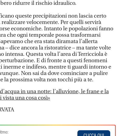
bero ridurre il rischio idraulico.
ificano queste precipitazioni non lascia certo
 realizzare velocemente. Per quelli servirà
sorse economiche. Intanto le popolazioni fanno
aura che ogni temporale possa trasformarsi
Sapevamo che era stata diramata l’allerta
a – dice ancora la ristoratrice – ma tante volte
no intensa. Questa volta l’area di Terricciola è
 perturbazione. E di fronte a questi fenomeni
ti inerme e indifeso, mentre ti guardi intorno e
ovunque. Non sai da dove cominciare a pulire
e la prossima volta non tocchi più a te.
 d’acqua in una notte: l’alluvione, le frane e la
i vista una cosa così»
RVATA
itmo:
CLICCA QUI