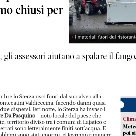
mo chiusi per
◗
I materiali fuori dal ristoran
i, gli assessori aiutano a spalare il fango
re lo Sterza uscì fuori dal suo alveo alla
ontecatini Valdicecina, facendo danni quasi
ue dispersi. Ieri notte, lo Sterza ha invaso i
te Da Pasquino
– noto locale del paese che
Clima
, territorio diviso tra i comuni di Lajatico e
Meteo
nterrati sono letteralmente finiti sott’acqua. E
poi s
problemi sono stati enormi. «Dovremo rimanere