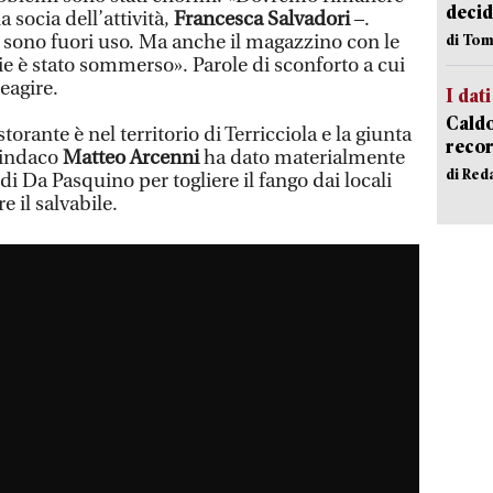
decid
a socia dell’attività,
Francesca Salvadori
–.
 sono fuori uso. Ma anche il magazzino con le
di Tom
ie è stato sommerso». Parole di sconforto a cui
eagire.
I dati
Caldo
istorante è nel territorio di Terricciola e la giunta
recor
sindaco
Matteo Arcenni
ha dato materialmente
di Red
i Da Pasquino per togliere il fango dai locali
e il salvabile.