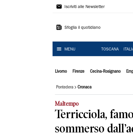
Il
Iscriviti alle Newsletter
Tirreno
Sfoglia il quotidiano
MENU
TOSCANA
ITAL
Livorno
Firenze
Cecina-Rosignano
Emp
Pontedera
Cronaca
Maltempo
Terricciola, fam
sommerso dall’a