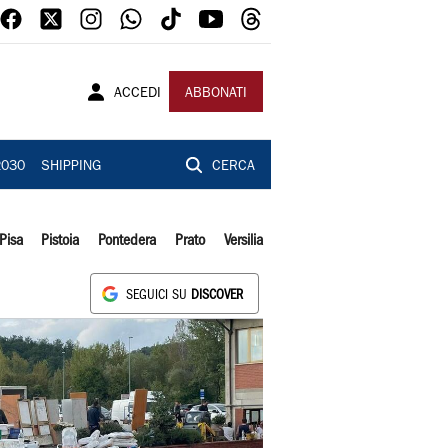
ACCEDI
ABBONATI
2030
SHIPPING
CERCA
Pisa
Pistoia
Pontedera
Prato
Versilia
SEGUICI SU
DISCOVER