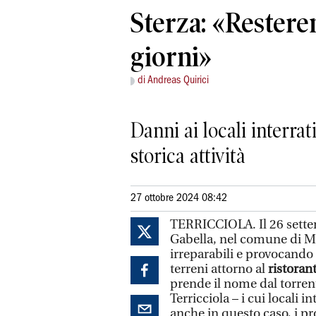
Sterza: «Restere
giorni»
di Andreas Quirici
Danni ai locali interrat
storica attività
27 ottobre 2024 08:42
TERRICCIOLA. Il 26 settemb
Gabella, nel comune di M
irreparabili e provocando d
terreni attorno al
ristoran
prende il nome dal torrente
Terricciola – i cui locali i
anche in questo caso, i 