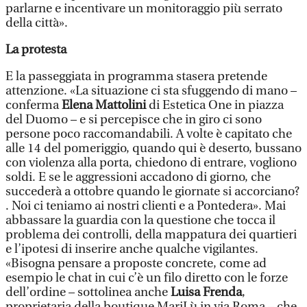
parlarne e incentivare un monitoraggio più serrato
della città».
La protesta
E la passeggiata in programma stasera pretende
attenzione. «La situazione ci sta sfuggendo di mano –
conferma
Elena Mattolini
di Estetica One in piazza
del Duomo – e si percepisce che in giro ci sono
persone poco raccomandabili. A volte è capitato che
alle 14 del pomeriggio, quando qui è deserto, bussano
con violenza alla porta, chiedono di entrare, vogliono
soldi. E se le aggressioni accadono di giorno, che
succederà a ottobre quando le giornate si accorciano?
. Noi ci teniamo ai nostri clienti e a Pontedera». Mai
abbassare la guardia con la questione che tocca il
problema dei controlli, della mappatura dei quartieri
e l’ipotesi di inserire anche qualche vigilantes.
«Bisogna pensare a proposte concrete, come ad
esempio le chat in cui c’è un filo diretto con le forze
dell’ordine – sottolinea anche
Luisa Frenda
,
proprietaria della boutique MariLù in via Roma – che