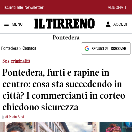
Il
Iscriviti alle Newsletter
ABBONATI
Tirreno
MENU
ACCEDI
Pontedera
Pontedera
Cronaca
SEGUICI SU
DISCOVER
Sos criminalità
Pontedera, furti e rapine in
centro: cosa sta succedendo in
città? I commercianti in corteo
chiedono sicurezza
di Paola Silvi