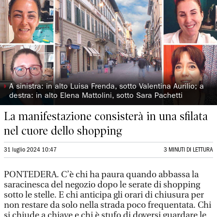
◗
A sinistra: in alto Luisa Frenda, sotto Valentina Aurilio; a
destra: in alto Elena Mattolini, sotto Sara Pachetti
La manifestazione consisterà in una sfilata
nel cuore dello shopping
31 luglio 2024 10:47
3 MINUTI DI LETTURA
PONTEDERA. C’è chi ha paura quando abbassa la
saracinesca del negozio dopo le serate di shopping
sotto le stelle. E chi anticipa gli orari di chiusura per
non restare da solo nella strada poco frequentata. Chi
si chiude a chiave e chi è stufo di doversi guardare le