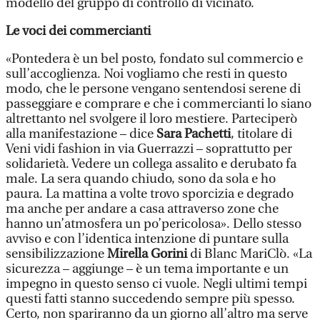
modello del gruppo di controllo di vicinato.
Le voci dei commercianti
«Pontedera è un bel posto, fondato sul commercio e
sull’accoglienza. Noi vogliamo che resti in questo
modo, che le persone vengano sentendosi serene di
passeggiare e comprare e che i commercianti lo siano
altrettanto nel svolgere il loro mestiere. Parteciperò
alla manifestazione – dice
Sara Pachetti
, titolare di
Veni vidi fashion in via Guerrazzi – soprattutto per
solidarietà. Vedere un collega assalito e derubato fa
male. La sera quando chiudo, sono da sola e ho
paura. La mattina a volte trovo sporcizia e degrado
ma anche per andare a casa attraverso zone che
hanno un’atmosfera un po’pericolosa». Dello stesso
avviso e con l’identica intenzione di puntare sulla
sensibilizzazione
Mirella Gorini
di Blanc MariClò. «La
sicurezza – aggiunge – è un tema importante e un
impegno in questo senso ci vuole. Negli ultimi tempi
questi fatti stanno succedendo sempre più spesso.
Certo, non spariranno da un giorno all’altro ma serve