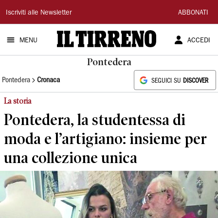
Il
Iscriviti alle Newsletter
ABBONATI
Tirreno
MENU
ACCEDI
Pontedera
Pontedera
Cronaca
SEGUICI SU
DISCOVER
La storia
Pontedera, la studentessa di
moda e l’artigiano: insieme per
una collezione unica