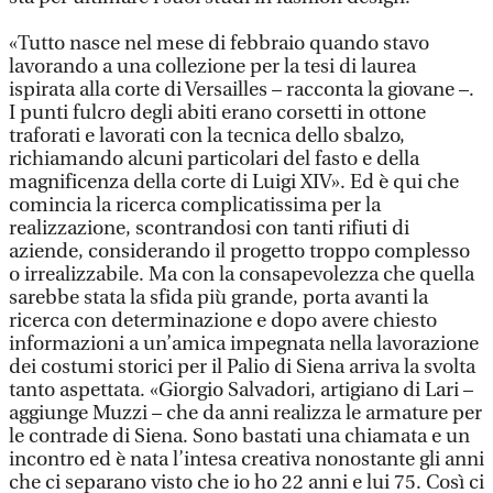
«Tutto nasce nel mese di febbraio quando stavo
lavorando a una collezione per la tesi di laurea
ispirata alla corte di Versailles – racconta la giovane –.
I punti fulcro degli abiti erano corsetti in ottone
traforati e lavorati con la tecnica dello sbalzo,
richiamando alcuni particolari del fasto e della
magnificenza della corte di Luigi XIV». Ed è qui che
comincia la ricerca complicatissima per la
realizzazione, scontrandosi con tanti rifiuti di
aziende, considerando il progetto troppo complesso
o irrealizzabile. Ma con la consapevolezza che quella
sarebbe stata la sfida più grande, porta avanti la
ricerca con determinazione e dopo avere chiesto
informazioni a un’amica impegnata nella lavorazione
dei costumi storici per il Palio di Siena arriva la svolta
tanto aspettata. «Giorgio Salvadori, artigiano di Lari –
aggiunge Muzzi – che da anni realizza le armature per
le contrade di Siena. Sono bastati una chiamata e un
incontro ed è nata l’intesa creativa nonostante gli anni
che ci separano visto che io ho 22 anni e lui 75. Così ci