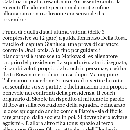
Calabria in pratica esautorato. Poi assente contro la
Reyer (ufficialmente per un malanno) e infine
allontanato con risoluzione consensuale il 5
novembre.
Prima di quella data l'ultima vittoria (delle 3
complessive su 12 gare) a guida Tommaso Della Rosa,
fratello di capitan Gianluca: una prova di carattere
contro la UnaHotels. Alla fine per guidare i
biancorossi è stato scelto Markovski, ex allenatore
proprio del presidente. La squadra è stata ridisegnata,
«i cambi voluti proprio dal coach in persona», così ha
detto Rowan meno di un mese dopo. Ma neppure
l’allenatore macedone è riuscito ad invertire la rotta:
sei sconfitte su sei partite, e dichiarazioni non proprio
benevole nei confronti della presidenza. Il coach
originario di Skopje ha rispedito al mittente le parole
di Rowan sulla costruzione della squadra, e rincarato
la dose spiegando anche come a Pistoia «sia difficile
fare gruppo, dalla società in poi. Si dovrebbero evitare
egoismi». E allora altro ribaltone: spazio al terzo
allenatore, Gasper Okorn, attuale ct dell'Ungheria.