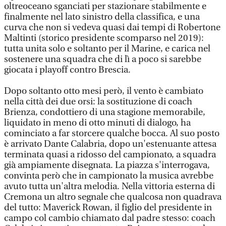
oltreoceano sganciati per stazionare stabilmente e
finalmente nel lato sinistro della classifica, e una
curva che non si vedeva quasi dai tempi di Robertone
Maltinti (storico presidente scomparso nel 2019):
tutta unita solo e soltanto per il Marine, e carica nel
sostenere una squadra che di lì a poco si sarebbe
giocata i playoff contro Brescia.
Dopo soltanto otto mesi però, il vento è cambiato
nella città dei due orsi: la sostituzione di coach
Brienza, condottiero di una stagione memorabile,
liquidato in meno di otto minuti di dialogo, ha
cominciato a far storcere qualche bocca. Al suo posto
è arrivato Dante Calabria, dopo un'estenuante attesa
terminata quasi a ridosso del campionato, a squadra
già ampiamente disegnata. La piazza s'interrogava,
convinta però che in campionato la musica avrebbe
avuto tutta un'altra melodia. Nella vittoria esterna di
Cremona un altro segnale che qualcosa non quadrava
del tutto: Maverick Rowan, il figlio del presidente in
campo col cambio chiamato dal padre stesso: coach