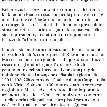
Nel mezzo, l’assenza pesante e rumorosa della curva,
la Baraonda Biancorossa, che per la prima volta in 16
anni disertava il PalaCarrara, in netto contrasto con
un dirigente a cui è stato dedicato un inequivocabile
striscione. Stessa sorte due giorni fa fu riservata allo
stesso presidente, invitato con un drappo fuori il
Palazzetto “a fermare questa follia”.
Il basket sta perdendo entusiasmo a Pistoia: una foto
che stride in città, come quella di Rowan otto mesi fa.
Ma cosa ne pensa un grande ex di questa squadra, ad
essa tuttoggi molto legato? Tra silenzi e inviti
gentilmente declinati accetta di dare una propria
opinione Matteo Lanza, che a Pistoia ha giocato dal
1991 al 93. Già campione d’Italia e di una Coppa Italia
con la Virtus Bologna, la 60enne ex guardia veronese
oggi abita a Massa ed è il direttore di un'importante
azienda di logistica: «Non si era mai visto – conferma
– nella storia della pallacanestro pistoiese un clima
così conflittuale fra società e tifoseria. Questa