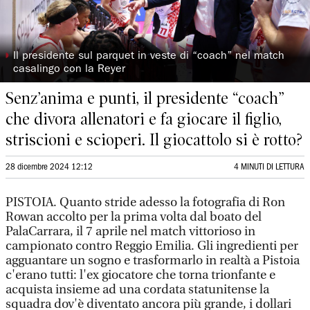
◗
Il presidente sul parquet in veste di “coach” nel match
casalingo con la Reyer
Senz’anima e punti, il presidente “coach”
che divora allenatori e fa giocare il figlio,
striscioni e scioperi. Il giocattolo si è rotto?
28 dicembre 2024 12:12
4 MINUTI DI LETTURA
PISTOIA. Quanto stride adesso la fotografia di Ron
Rowan accolto per la prima volta dal boato del
PalaCarrara, il 7 aprile nel match vittorioso in
campionato contro Reggio Emilia. Gli ingredienti per
agguantare un sogno e trasformarlo in realtà a Pistoia
c'erano tutti: l'ex giocatore che torna trionfante e
acquista insieme ad una cordata statunitense la
squadra dov'è diventato ancora più grande, i dollari