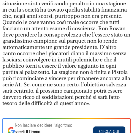
situazione si sta verificando peraltro in una stagione
in cui la società ha trovato quella stabilità finanziaria
che, negli anni scorsi, purtroppo non era presente.
Quando le cose vanno così male occorre che tutti
facciano un attento esame di coscienza. Ron Rowan
deve prendere la consapevolezza che l'essere stato un
grandissimo campione sul parquet non lo rende
automaticamente un grande presidente. D'altro
canto occorre che i giocatori diano il massimo senza
lasciarsi coinvolgere in inutili polemiche e che il
pubblico torni a essere il valore aggiunto in ogni
partita al palazzetto. La stagione non è finita e Pistoia
può ricominciare a vincere per rimanere ancorata alla
serie A1. Se, come ne sono certo, l'obiettivo salvezza
sarà centrato, il prossimo campionato potrà essere
davvero ricco di soddisfazioni perché si sarà fatto
tesoro delle difficoltà di quest'anno».
Non lasciare decidere l'algoritmo:
CLICCA QUI
scegli
Il Tirreno