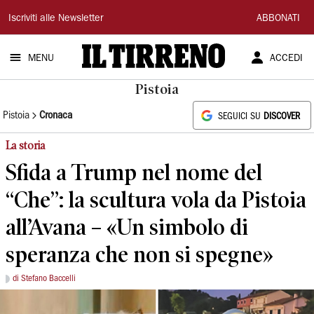
Il
Iscriviti alle Newsletter
ABBONATI
Tirreno
MENU
ACCEDI
Pistoia
Pistoia
Cronaca
SEGUICI SU
DISCOVER
La storia
Sfida a Trump nel nome del
“Che”: la scultura vola da Pistoia
all’Avana – «Un simbolo di
speranza che non si spegne»
di Stefano Baccelli