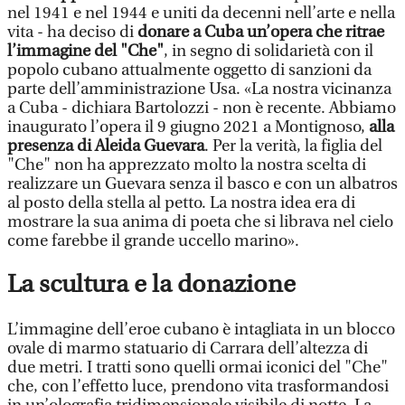
nel 1941 e nel 1944 e uniti da decenni nell’arte e nella
vita - ha deciso di
donare a Cuba un’opera che ritrae
l’immagine del "Che"
, in segno di solidarietà con il
popolo cubano attualmente oggetto di sanzioni da
parte dell’amministrazione Usa. «La nostra vicinanza
a Cuba - dichiara Bartolozzi - non è recente. Abbiamo
inaugurato l’opera il 9 giugno 2021 a Montignoso,
alla
presenza di Aleida Guevara
. Per la verità, la figlia del
"Che" non ha apprezzato molto la nostra scelta di
realizzare un Guevara senza il basco e con un albatros
al posto della stella al petto. La nostra idea era di
mostrare la sua anima di poeta che si librava nel cielo
come farebbe il grande uccello marino».
La scultura e la donazione
L’immagine dell’eroe cubano è intagliata in un blocco
ovale di marmo statuario di Carrara dell’altezza di
due metri. I tratti sono quelli ormai iconici del "Che"
che, con l’effetto luce, prendono vita trasformandosi