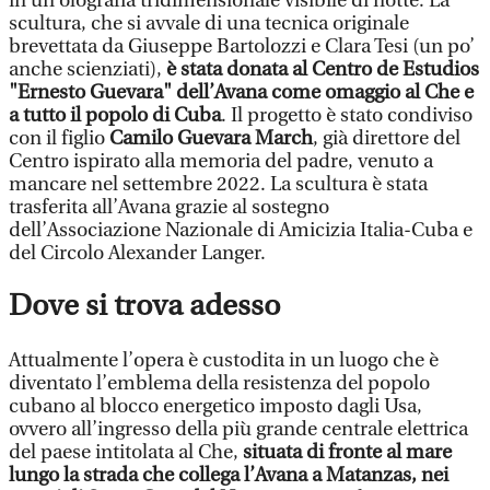
in un’olografia tridimensionale visibile di notte. La
scultura, che si avvale di una tecnica originale
brevettata da Giuseppe Bartolozzi e Clara Tesi (un po’
anche scienziati),
è stata donata al Centro de Estudios
"Ernesto Guevara" dell’Avana come omaggio al Che e
a tutto il popolo di Cuba
. Il progetto è stato condiviso
con il figlio
Camilo Guevara March
, già direttore del
Centro ispirato alla memoria del padre, venuto a
mancare nel settembre 2022. La scultura è stata
trasferita all’Avana grazie al sostegno
dell’Associazione Nazionale di Amicizia Italia-Cuba e
del Circolo Alexander Langer.
Dove si trova adesso
Attualmente l’opera è custodita in un luogo che è
diventato l’emblema della resistenza del popolo
cubano al blocco energetico imposto dagli Usa,
ovvero all’ingresso della più grande centrale elettrica
del paese intitolata al Che,
situata di fronte al mare
lungo la strada che collega l’Avana a Matanzas, nei