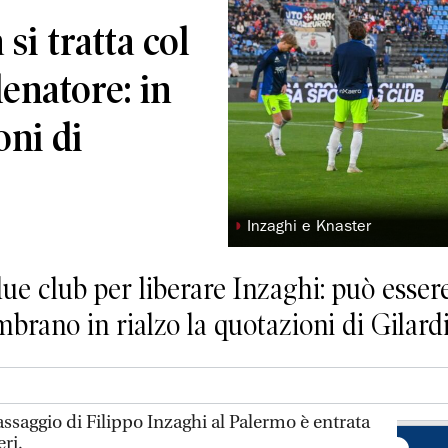
 si tratta col
lenatore: in
oni di
◗
Inzaghi e Knaster
i due club per liberare Inzaghi: può esser
mbrano in rialzo la quotazioni di Gilar
passaggio di Filippo Inzaghi al Palermo è entrata
eri.