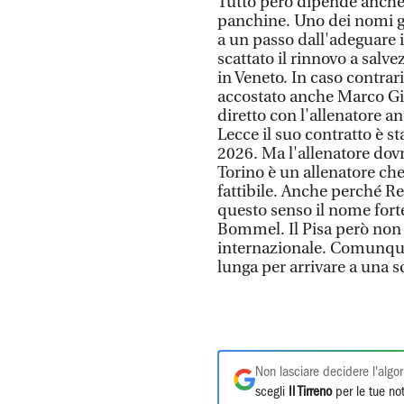
Tutto però dipende anche d
panchine. Uno dei nomi gr
a un passo dall'adeguare i
scattato il rinnovo a salve
in Veneto. In caso contrari
accostato anche Marco Gia
diretto con l'allenatore a
Lecce il suo contratto è s
2026. Ma l'allenatore dovr
Torino è un allenatore ch
fattibile. Anche perché Res
questo senso il nome fort
Bommel. Il Pisa però non 
internazionale. Comunque
lunga per arrivare a una s
Non lasciare decidere l'algor
scegli
Il Tirreno
per le tue not