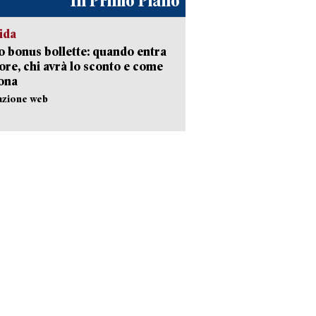
In Primo Piano
ida
 bonus bollette: quando entra
gore, chi avrà lo sconto e come
ona
azione web