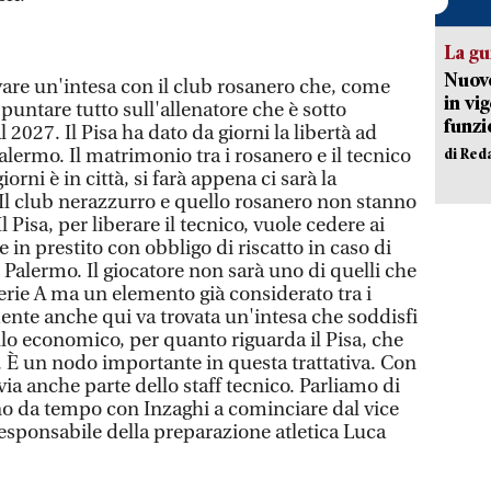
La gu
Nuovo
ovare un'intesa con il club rosanero che, come
in vi
puntare tutto sull'allenatore che è sotto
funzi
l 2027. Il Pisa ha dato da giorni la libertà ad
Palermo. Il matrimonio tra i rosanero e il tecnico
di Red
orni è in città, si farà appena ci sarà la
 Il club nerazzurro e quello rosanero non stanno
l Pisa, per liberare il tecnico, vuole cedere ai
se in prestito con obbligo di riscatto in caso di
Palermo. Il giocatore non sarà uno di quelli che
 Serie A ma un elemento già considerato tra i
ente anche qui va trovata un'intesa che soddisfi
ello economico, per quanto riguarda il Pisa, che
È un nodo importante in questa trattativa. Con
a anche parte dello staff tecnico. Parliamo di
no da tempo con Inzaghi a cominciare dal vice
esponsabile della preparazione atletica Luca