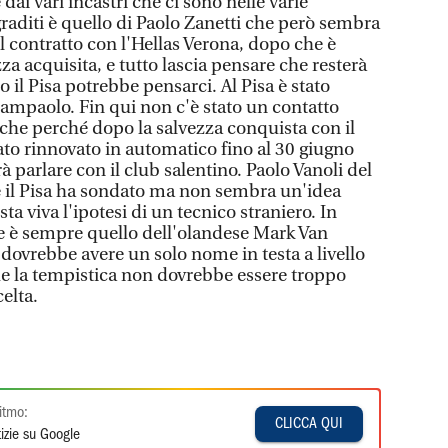
ai vari incastri che ci sono nelle varie
aditi è quello di Paolo Zanetti che però sembra
l contratto con l'Hellas Verona, dopo che è
zza acquisita, e tutto lascia pensare che resterà
o il Pisa potrebbe pensarci. Al Pisa è stato
mpaolo. Fin qui non c'è stato un contatto
nche perché dopo la salvezza conquista con il
tato rinnovato in automatico fino al 30 giugno
à parlare con il club salentino. Paolo Vanoli del
e il Pisa ha sondato ma non sembra un'idea
ta viva l'ipotesi di un tecnico straniero. In
e è sempre quello dell'olandese Mark Van
dovrebbe avere un solo nome in testa a livello
 la tempistica non dovrebbe essere troppo
celta.
itmo:
CLICCA QUI
izie su Google