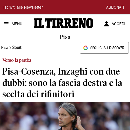
Il
Iscriviti alle Newsletter
ABBONATI
Tirreno
MENU
ACCEDI
Pisa
Pisa
Sport
SEGUICI SU
DISCOVER
Verso la partita
Pisa-Cosenza, Inzaghi con due
dubbi: sono la fascia destra e la
scelta dei rifinitori