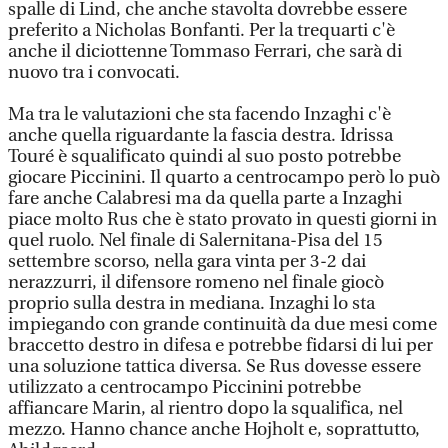
spalle di Lind, che anche stavolta dovrebbe essere
preferito a Nicholas Bonfanti. Per la trequarti c'è
anche il diciottenne Tommaso Ferrari, che sarà di
nuovo tra i convocati.
Ma tra le valutazioni che sta facendo Inzaghi c'è
anche quella riguardante la fascia destra. Idrissa
Touré è squalificato quindi al suo posto potrebbe
giocare Piccinini. Il quarto a centrocampo però lo può
fare anche Calabresi ma da quella parte a Inzaghi
piace molto Rus che è stato provato in questi giorni in
quel ruolo. Nel finale di Salernitana-Pisa del 15
settembre scorso, nella gara vinta per 3-2 dai
nerazzurri, il difensore romeno nel finale giocò
proprio sulla destra in mediana. Inzaghi lo sta
impiegando con grande continuità da due mesi come
braccetto destro in difesa e potrebbe fidarsi di lui per
una soluzione tattica diversa. Se Rus dovesse essere
utilizzato a centrocampo Piccinini potrebbe
affiancare Marin, al rientro dopo la squalifica, nel
mezzo. Hanno chance anche Hojholt e, soprattutto,