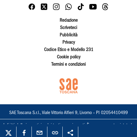
Redazione
Scriveteci
Pubblicità
Privacy
Codice Etico e Modello 231
Cookie policy
Termini e condizioni
SAE Toscana S.r.l., Viale Vittorio Alfieri 9, Livorno – PI 02054410499
I diritti delle immagini e dei testi sono riservati. È espressamente vietata la
loro riproduzione con qualsiasi mezzo e l'adattamento totale o parziale.