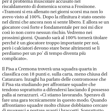
per il problema muscolare accusato nel
riscaldamento di domenica scorsa a Frosinone.
«Tramoni si era allenato nei giorni scorsi ma non lo
avevo visto al 100%. Dopo la rifinitura è stato onesto
nel dirmi che ancora non si sente libero. E allora se un
giocatore così forte e fondamentale per noi mi dice
così io non corro nessun rischio. Vedremo nei
prossimi giorni. Quando sarà al 100% tornerà titolare
perché è un giocatore troppo importante per noi,
però i calciatori devono stare bene altrimenti se li
perdiamo per un po' di tempo diventa più
complicato».
Il Pisa a Cremona troverà una squadra quarta in
classifica con 18 punti e, sulla carta, meno chiusa del
Catanzaro. Inzaghi ha parlato delle contromosse che
il Pisa sta studiando per affrontare squadre che
tendono soprattutto a difendersi lasciando il possesso
palla ai nerazzurri. «Ci stiamo lavorando. Speravo di
fare una gara tecnicamente in questo modo. Quando
affrontiamo squadre molto chiuse dobbiamo cercare
di muoverci e portare avanti i braccetti. Soprattutto