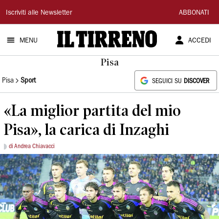
Il
Iscriviti alle Newsletter
ABBONATI
Tirreno
MENU
ACCEDI
Pisa
Pisa
Sport
SEGUICI SU
DISCOVER
«La miglior partita del mio
Pisa», la carica di Inzaghi
di Andrea Chiavacci