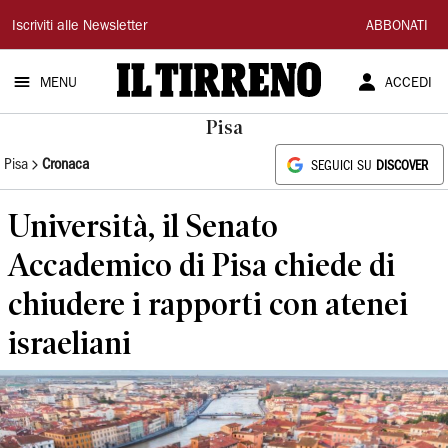
Il
Iscriviti alle Newsletter
ABBONATI
Tirreno
MENU
ACCEDI
Pisa
Pisa
Cronaca
SEGUICI SU
DISCOVER
Università, il Senato
Accademico di Pisa chiede di
chiudere i rapporti con atenei
israeliani