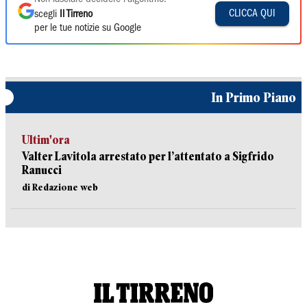
CLICCA QUI
scegli
Il Tirreno
per le tue notizie su Google
In Primo Piano
Ultim'ora
Valter Lavitola arrestato per l’attentato a Sigfrido
Ranucci
di Redazione web