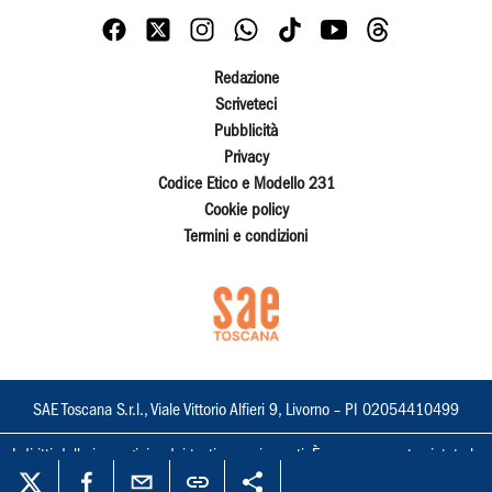
Redazione
Scriveteci
Pubblicità
Privacy
Codice Etico e Modello 231
Cookie policy
Termini e condizioni
SAE Toscana S.r.l., Viale Vittorio Alfieri 9, Livorno – PI 02054410499
I diritti delle immagini e dei testi sono riservati. È espressamente vietata la
loro riproduzione con qualsiasi mezzo e l'adattamento totale o parziale.