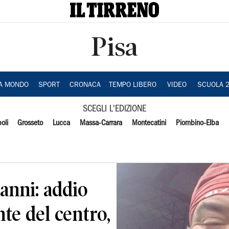
Pisa
IA MONDO
SPORT
CRONACA
TEMPO LIBERO
VIDEO
SCUOLA 
SCEGLI L'EDIZIONE
oli
Grosseto
Lucca
Massa-Carrara
Montecatini
Piombino-Elba
 anni: addio
te del centro,