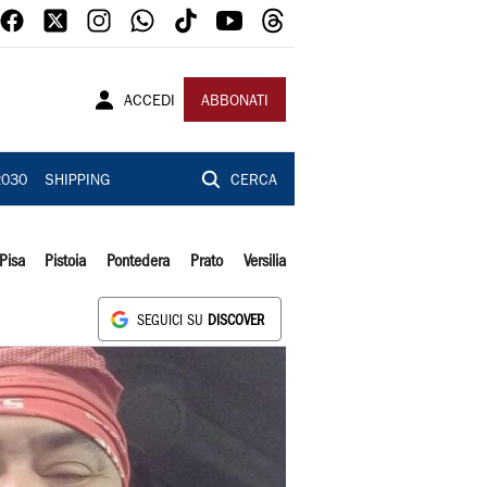
ACCEDI
ABBONATI
2030
SHIPPING
CERCA
Pisa
Pistoia
Pontedera
Prato
Versilia
SEGUICI SU
DISCOVER