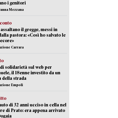
ano i genitori
vanna Mezzana
cconto
i assaltano il gregge, messi in
dalla pastora: «Così ho salvato le
pecore»
azione Carrara
sto
di solidarietà sul web per
ele, il 18enne investito da un
a della strada
azione Empoli
itto
uto di 32 anni ucciso in cella nel
re di Prato: era appena arrivato
Dogaia