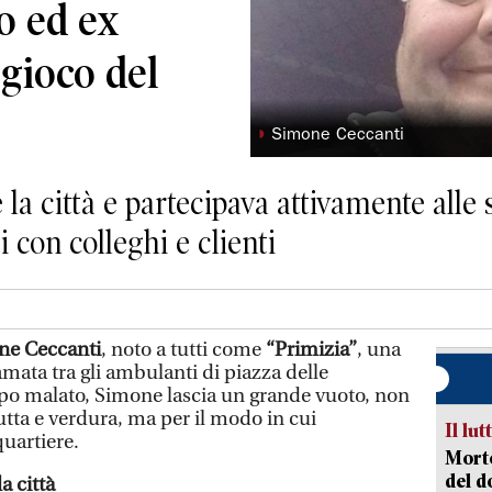
o ed ex
gioco del
◗
Simone Ceccanti
 città e partecipava attivamente alle s
 con colleghi e clienti
ne Ceccanti
, noto a tutti come
“Primizia”
, una
mata tra gli ambulanti di piazza delle
po malato, Simone lascia un grande vuoto, non
rutta e verdura, ma per il modo in cui
Il lut
quartiere.
Morto
del d
a città