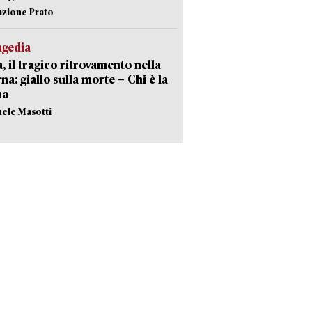
azione Prato
agedia
, il tragico ritrovamento nella
rna: giallo sulla morte – Chi è la
ma
hele Masotti