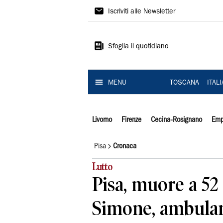
Il
Iscriviti alle Newsletter
Tirreno
Sfoglia il quotidiano
MENU
TOSCANA
ITAL
Livorno
Firenze
Cecina-Rosignano
Emp
Pisa
Cronaca
Lutto
Pisa, muore a 52
Simone, ambulan