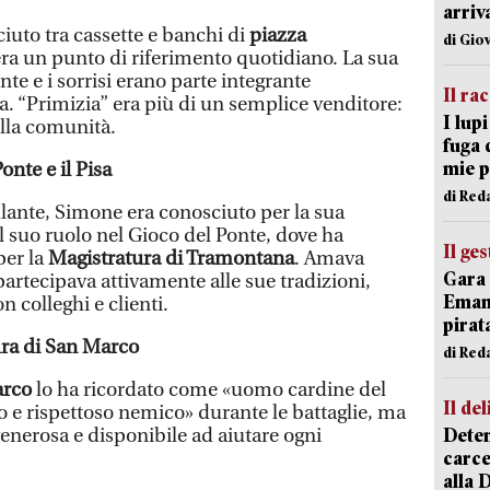
arriv
ciuto tra cassette e banchi di
piazza
di Gio
ra un punto di riferimento quotidiano. La sua
nte e i sorrisi erano parte integrante
Il ra
a. “Primizia” era più di un semplice venditore:
I lup
lla comunità.
fuga 
mie 
onte e il Pisa
di Red
ante, Simone era conosciuto per la sua
il suo ruolo nel Gioco del Ponte, dove ha
Il ge
per la
Magistratura di Tramontana
. Amava
Gara 
artecipava attivamente alle sue tradizioni,
Emanu
n colleghi e clienti.
pirat
ura di San Marco
di Red
arco
lo ha ricordato come «uomo cardine del
Il del
o e rispettoso nemico» durante le battaglie, ma
enerosa e disponibile ad aiutare ogni
Deten
carce
alla 