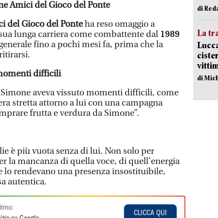
ne Amici del Gioco del Ponte
di Red
i del Gioco del Ponte
ha reso omaggio a
La tr
 sua lunga carriera come combattente dal
1989
 generale fino a pochi mesi fa, prima che la
Lucca
itirarsi.
ciste
vitti
momenti difficili
di Mic
 Simone aveva vissuto momenti difficili, come
i era stretta attorno a lui con una campagna
omprare frutta e verdura da Simone”.
lie è più vuota senza di lui. Non solo per
er la mancanza di quella voce, di quell’energia
e lo rendevano una presenza insostituibile,
sa autentica.
itmo:
CLICCA QUI