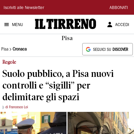
Il
Iscriviti alle Newsletter
ABBONATI
Tirreno
MENU
ACCEDI
Pisa
Pisa
Cronaca
SEGUICI SU
DISCOVER
Regole
Suolo pubblico, a Pisa nuovi
controlli e “sigilli” per
delimitare gli spazi
di Francesco Loi