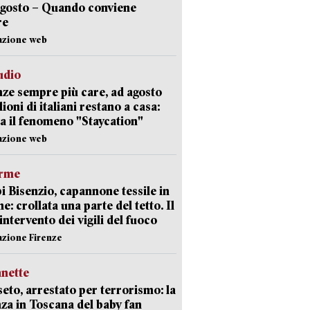
agosto – Quando conviene
re
azione web
udio
ze sempre più care, ad agosto
lioni di italiani restano a casa:
a il fenomeno "Staycation"
azione web
arme
 Bisenzio, capannone tessile in
e: crollata una parte del tetto. Il
intervento dei vigili del fuoco
azione Firenze
nette
eto, arrestato per terrorismo: la
za in Toscana del baby fan