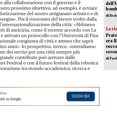
 alla collaborazione con il governo e il
dell’
 nostro prossimo obiettivo, ad esempio, è avviare
bom
lorizzazione del nostro artigianato artistico e di
di Red
segna». Poi il resoconto del lavoro svolto dalla
’internazionalizzazione della città: «Abbiamo
La ri
ti di amicizia, come il recente accordo con La
Prato
, e attivato un protocollo con l’Università di Pisa
era 
zionale congiunta di città e ateneo che saprà
succe
ssimi anni». In prospettiva, invece, «intendiamo
sessu
one dei servizi per una città sempre più
grande contributo può arrivare dalle
di Pao
et Festival e con il futuro festival della robotica
aborazione tra mondo accademico, ricerca e
itmo:
CLICCA QUI
izie su Google