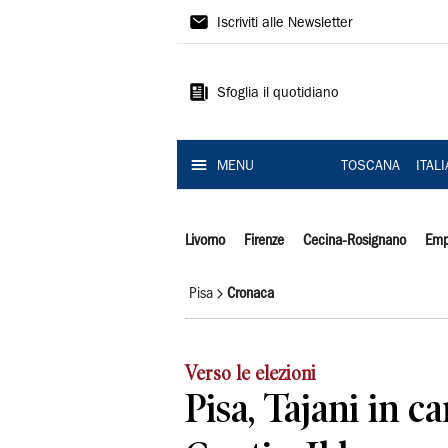
Il
Iscriviti alle Newsletter
Tirreno
Sfoglia il quotidiano
MENU
TOSCANA
ITAL
Livorno
Firenze
Cecina-Rosignano
Emp
Pisa
Cronaca
Verso le elezioni
Pisa, Tajani in 