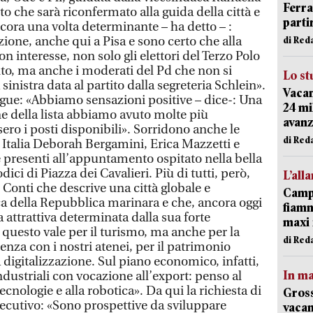
Ferr
 che sarà riconfermato alla guida della città e
parti
ncora una volta determinante – ha detto – :
izione, anche qui a Pisa e sono certo che alla
di Red
n interesse, non solo gli elettori del Terzo Polo
to, ma anche i moderati del Pd che non si
Lo st
sinistra data al partito dalla segreteria Schlein».
Vacan
gue: «Abbiamo sensazioni positive – dice-: Una
24 mi
e della lista abbiamo avuto molte più
avanz
ero i posti disponibili». Sorridono anche le
di Red
 Italia Deborah Bergamini, Erica Mazzetti e
re presenti all’appuntamento ospitato nella bella
ici di Piazza dei Cavalieri. Più di tutti, però,
L’all
 Conti che descrive una città globale e
Campi
oca della Repubblica marinara e che, ancora oggi
fiamm
attrattiva determinata dalla sua forte
maxi 
 questo vale per il turismo, ma anche per la
di Red
nza con i nostri atenei, per il patrimonio
la digitalizzazione. Sul piano economico, infatti,
In ma
industriali con vocazione all’export: penso al
cnologie e alla robotica». Da qui la richiesta di
Gross
secutivo: «Sono prospettive da sviluppare
vacan