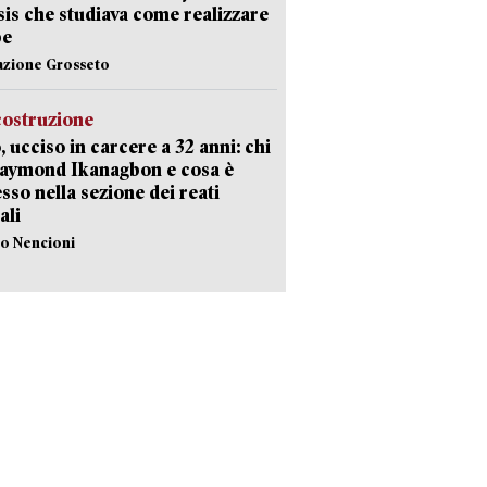
Isis che studiava come realizzare
be
azione Grosseto
costruzione
, ucciso in carcere a 32 anni: chi
Raymond Ikanagbon e cosa è
sso nella sezione dei reati
ali
lo Nencioni