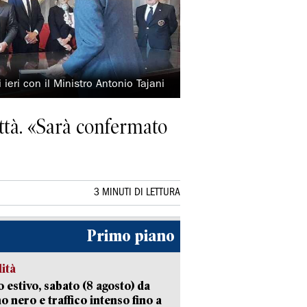
ieri con il Ministro Antonio Tajani
città. «Sarà confermato
3 MINUTI DI LETTURA
Primo piano
lità
 estivo, sabato (8 agosto) da
no nero e traffico intenso fino a