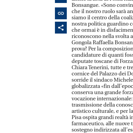
Bonsangue. «Sono convinto
che il nostro ruolo sarà a
siamo il centro della coal
nostra politica guardino co
che ormai è in disfacimen
riconoscono nella svolta a 
Gongola Raffaella Bonsan
prova? Per la composizion
candidature di quanti foss
deputate toscane di Forza
Chiara Tenerini, tutte e t
cornice del Palazzo dei Dod
sorride il sindaco Michele
globalizzata «fin dall’ep
conserva una grande forza 
vocazione internazionale:
trasmissione della conosce
artistico culturale, e per 
Pisa ospita grandi realtà 
farmaceutico, alle nuove te
sostegno indirizzata all’e