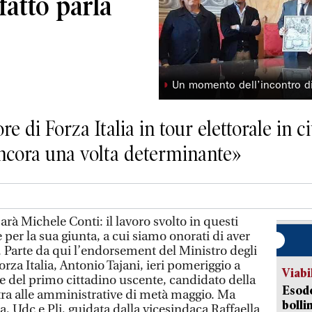
fatto parla
◗
Un momento dell’incontro di 
re di Forza Italia in tour elettorale in 
 ancora una volta determinante»
arà Michele Conti: il lavoro svolto in questi
 per la sua giunta, a cui siamo onorati di aver
. Parte da qui l’endorsement del Ministro degli
orza Italia, Antonio Tajani, ieri pomeriggio a
Viabi
ne del primo cittadino uscente, candidato della
Esodo
tra alle amministrative di metà maggio. Ma
bolli
lia, Udc e Pli, guidata dalla vicesindaca Raffaella