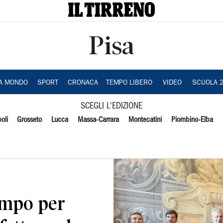
Pisa
IA MONDO
SPORT
CRONACA
TEMPO LIBERO
VIDEO
SCUOLA 
SCEGLI L'EDIZIONE
oli
Grosseto
Lucca
Massa-Carrara
Montecatini
Piombino-Elba
campo per