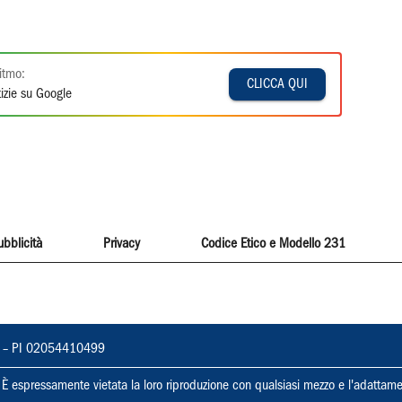
itmo:
CLICCA QUI
izie su Google
ubblicità
Privacy
Codice Etico e Modello 231
vorno – PI 02054410499
ti. È espressamente vietata la loro riproduzione con qualsiasi mezzo e l'adattame