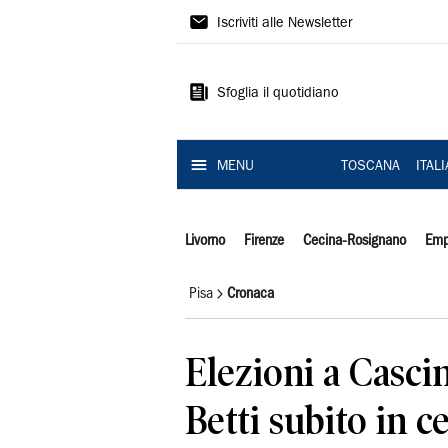
Il
Iscriviti alle Newsletter
Tirreno
Sfoglia il quotidiano
MENU
TOSCANA
ITAL
Livorno
Firenze
Cecina-Rosignano
Emp
Pisa
Cronaca
Elezioni a Cascin
Betti subito in ce