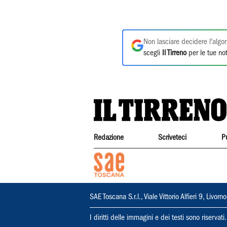
Non lasciare decidere l'algor
scegli
Il Tirreno
per le tue not
Redazione
Scriveteci
P
SAE Toscana S.r.l., Viale Vittorio Alfieri 9, Li
I diritti delle immagini e dei testi sono riserva