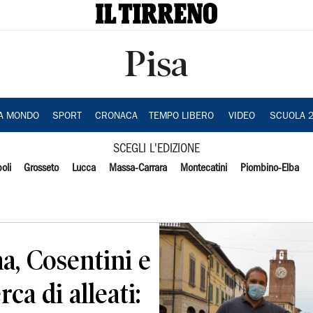
Pisa
IA MONDO
SPORT
CRONACA
TEMPO LIBERO
VIDEO
SCUOLA 
SCEGLI L'EDIZIONE
oli
Grosseto
Lucca
Massa-Carrara
Montecatini
Piombino-Elba
a, Cosentini e
rca di alleati: