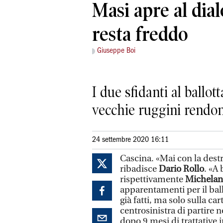
Masi apre al dial
resta freddo
Giuseppe Boi
I due sfidanti al ballot
vecchie ruggini rendono
24 settembre 2020 16:11
Cascina. «Mai con la dest
ribadisce
Dario Rollo
. «A
rispettivamente
Michelang
apparentamenti per il ball
già fatti, ma solo sulla c
centrosinistra di partire
dopo 9 mesi di trattative i