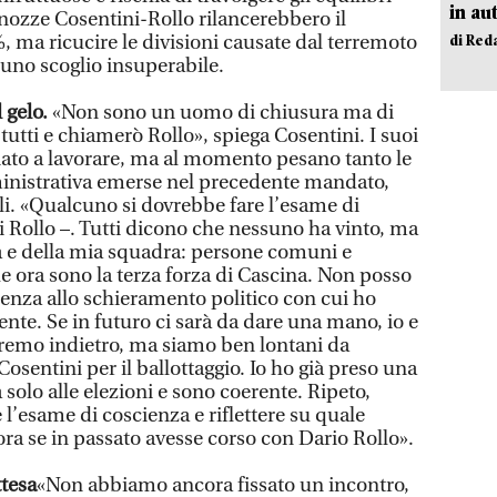
in au
e nozze Cosentini-Rollo rilancerebbero il
, ma ricucire le divisioni causate dal terremoto
di Red
uno scoglio insuperabile.
 gelo.
«Non sono un uomo di chiusura ma di
tutti e chiamerò Rollo», spiega Cosentini. I suoi
ato a lavorare, ma al momento pesano tanto le
ministrativa emerse nel precedente mandato,
li. «Qualcuno si dovrebbe fare l’esame di
di Rollo –. Tutti dicono che nessuno ha vinto, ma
ia e della mia squadra: persone comuni e
he ora sono la terza forza di Cascina. Non posso
enza allo schieramento politico con cui ho
ente. Se in futuro ci sarà da dare una mano, io e
eremo indietro, ma siamo ben lontani da
osentini per il ballottaggio. Io ho già preso una
solo alle elezioni e sono coerente. Ripeto,
l’esame di coscienza e riflettere su quale
ora se in passato avesse corso con Dario Rollo».
ttesa
«Non abbiamo ancora fissato un incontro,