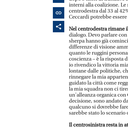
interni alla coalizione. L
centrodestra dal 33 al 42%
Ceccardi potrebbe essere 
Nel centrodestra rimane il
dialogo. Devo parlare con 
sherpa hanno già cominci
differenze di visione am
quanto le ruggini persona
coscienza – è la risposta 
io rivendico la vittoria m
lontane dalle politiche, c
rinnegare la mia apparten
guidato la città come regg
la mia squadra non ci tir
un'alleanza organica con C
decisione, sono andato da 
qualcuno si dovrebbe fare 
sarebbe stato lo scenario 
Il centrosinistra resta in a