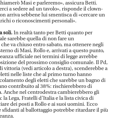
hiamerò Masi e parleremo», assicura Betti.
rci a sedere ad un tavolo», risponde il clown-
on arriva sebbene lui smentisca di «cercare un
richi o riconoscimenti personali».
a soli.
In realtà tanto per Betti quanto per
ale sarebbe quella di non fare un
che va chiuso entro sabato, ma ottenere negli
sterno di Masi, Rollo e, arrivati a questo punto,
leanza ufficiale nei termini di legge avrebbe
sizione del prossimo consiglio comunale. Il Pd,
di vittoria (vedi articolo a destra), scenderebbe a
eletti nelle liste che al primo turno hanno
olamento degli eletti che sarebbe un bagno di
nno contribuito al 38%: rischierebbero di
a. Anche nel centrodestra cambierebbero gli
 la Lega, Fratelli d’Italia e la lista civica di
are dei posti a Rollo e ai suoi uomini. Ecco
 sfidanti al ballottaggio potrebbe ritardare il più
leanza.