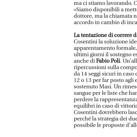
ma ci stiamo lavorando. C
«Siamo disponibili a mette
dottore, ma la chiamata n
accordo in cambio di inca
La tentazione di correre d
Cosentini la soluzione ide
apparentamento formale, 
ultimi giorni il sostegno e
anche di
Fabio Poli
. Un’al
ripercussioni sulla compo
da 14 seggi sicuri in caso 
12 o 13 per far posto agli 
sostenuto Masi. Un rimesc
sangue per le liste che ha
perdere la rappresentanz
equilibri in caso di vittoria:
Cosentini dovrebbero lasci
perché la strategia dei due
possibile le proposte d’al