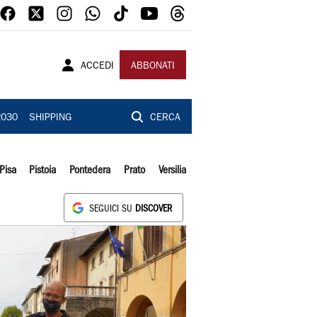
ACCEDI
ABBONATI
2030
SHIPPING
CERCA
Pisa
Pistoia
Pontedera
Prato
Versilia
SEGUICI SU
DISCOVER