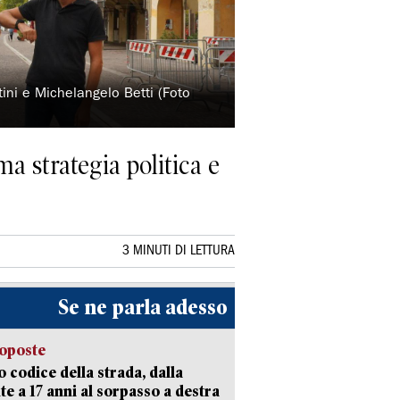
ini e Michelangelo Betti (Foto
ma strategia politica e
3 MINUTI DI LETTURA
Se ne parla adesso
oposte
 codice della strada, dalla
te a 17 anni al sorpasso a destra