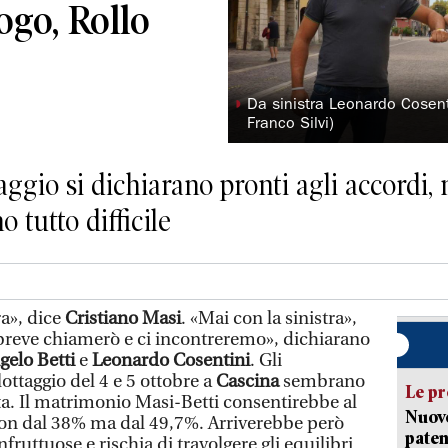
ogo, Rollo
◗
Da sinistra Leonardo Cosent
Franco Silvi)
taggio si dichiarano pronti agli accordi, 
 tutto difficile
ra», dice
Cristiano Masi
. «Mai con la sinistra»,
 breve chiamerò e ci incontreremo», dichiarano
elo Betti
e
Leonardo Cosentini
. Gli
ottaggio del 4 e 5 ottobre a
Cascina
sembrano
Le pr
arta. Il matrimonio Masi-Betti consentirebbe al
Nuovo
 non dal 38% ma dal 49,7%. Arriverebbe però
paten
nfruttuose e rischia di travolgere gli equilibri