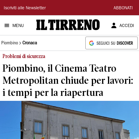
Il
Iscriviti alle Newsletter
ABBONATI
Tirreno
MENU
ACCEDI
Piombino
Cronaca
SEGUICI SU
DISCOVER
Problemi di sicurezza
Piombino, il Cinema Teatro
Metropolitan chiude per lavori:
i tempi per la riapertura