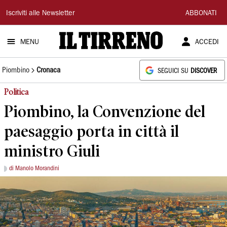
Il
Iscriviti alle Newsletter
ABBONATI
Tirreno
MENU
ACCEDI
Piombino
Cronaca
SEGUICI SU
DISCOVER
Politica
Piombino, la Convenzione del
paesaggio porta in città il
ministro Giuli
di Manolo Morandini