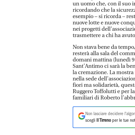
un uomo che, con il suo i
ricordando che la sicurezz
esempio – si ricorda – res
nuove lotte e nuove conqui
nei progetti dell’associazi
trasmettere a chi ha avuto
Non stava bene da tempo, 
resterà alla sala del comm
domani mattina (lunedì 9 
Sant’Antimo ci sarà la be
la cremazione. La mostra 
nella sede dell’associazio
fiori ma solidarietà, quest
Ruggero Toffolutti e per la
familiari di Roberto l’abb
Non lasciare decidere l'algor
scegli
Il Tirreno
per le tue not