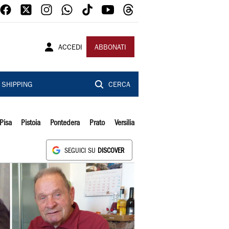
ACCEDI
ABBONATI
SHIPPING
CERCA
Pisa
Pistoia
Pontedera
Prato
Versilia
SEGUICI SU
DISCOVER