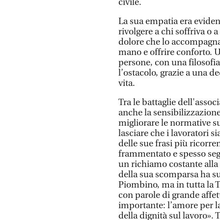
civile.
La sua empatia era evident
rivolgere a chi soffriva o a
dolore che lo accompagna
mano e offrire conforto. U
persone, con una filosofia
l’ostacolo, grazie a una de
vita.
Tra le battaglie dell'asso
anche la sensibilizzazione 
migliorare le normative s
lasciare che i lavoratori 
delle sue frasi più ricorr
frammentato e spesso seg
un richiamo costante alla 
della sua scomparsa ha s
Piombino, ma in tutta la T
con parole di grande affet
importante: l’amore per la 
della dignità sul lavoro».