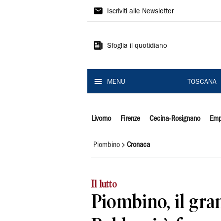
Il
Iscriviti alle Newsletter
Tirreno
Sfoglia il quotidiano
MENU
TOSCANA
Livorno
Firenze
Cecina-Rosignano
Emp
Piombino
Cronaca
Il lutto
Piombino, il gra