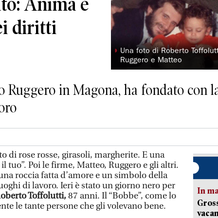
ato: Anima e
i diritti
◗
Una foto di Roberto Toffolutti
Ruggero e Matteo
io Ruggero in Magona, ha fondato con la
voro
di rose rosse, girasoli, margherite. E una
l tuo”. Poi le firme, Matteo, Ruggero e gli altri.
 una roccia fatta d’amore e un simbolo della
luoghi di lavoro. Ieri è stato un giorno nero per
In ma
oberto Toffolutti,
87 anni. Il “Bobbe”, come lo
Gross
te le tante persone che gli volevano bene.
vacan