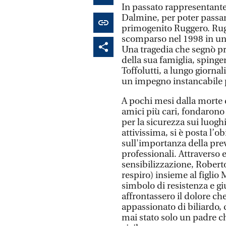
In passato rappresentante 
Dalmine, per poter passar
primogenito Ruggero. Rugg
scomparso nel 1998 in un 
Una tragedia che segnò p
della sua famiglia, spinge
Toffolutti, a lungo giorna
un impegno instancabile pe
A pochi mesi dalla morte d
amici più cari, fondarono
per la sicurezza sui luogh
attivissima, si è posta l’o
sull'importanza della prev
professionali. Attraverso
sensibilizzazione, Roberto
respiro) insieme al figlio
simbolo di resistenza e giu
affrontassero il dolore che
appassionato di biliardo,
mai stato solo un padre ch