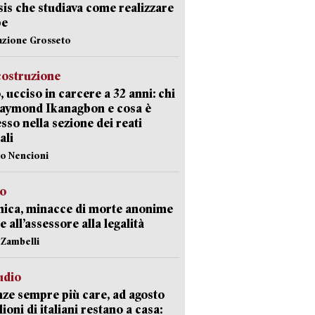
Isis che studiava come realizzare
be
azione Grosseto
costruzione
, ucciso in carcere a 32 anni: chi
Raymond Ikanagbon e cosa è
sso nella sezione dei reati
ali
lo Nencioni
so
nica, minacce di morte anonime
e all’assessore alla legalità
n Zambelli
udio
ze sempre più care, ad agosto
lioni di italiani restano a casa: