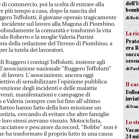
dell’
di commercio, poi la scelta di entrare alla
bom
e più tempo a casa, dopo la nascita del
ero Toffolutti, il giovane operaio tragicamente
di Red
incidente sul lavoro alla Magona di Piombino.
rofondamente la comunità e trasformò la vita
La ri
ndo Roberto e la moglie Valeria Parrini
Prato
lista della redazione del Tirreno di Piombino, a
era 
r la tutela dei lavoratori.
succe
sessu
i Ruggero i coniugi Toffolutti, insieme agli
 l'associazione nazionale "Ruggero Toffolutti"
di Pao
i di lavoro. L'associazione, ancora oggi
biettivo di sensibilizzare l’opinione pubblica
Il ca
enzione degli incidenti e delle malattie
Follo
 eventi, manifestazioni e campagne di
inviat
 e Valeria (sempre con lui fino all’ultimo
di Iva
 Matteo hanno fatto della loro missione un
stizia, cercando di evitare che altre famiglie
 loro stessi avevano vissuto. Motociclista,
Lo st
 cacciatore e pescatore da record, “Bobbe” non è
Vacan
e ha trasformato il proprio lutto in una causa
24 mi