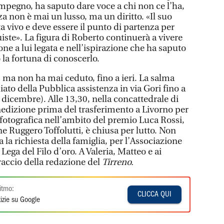
mpegno, ha saputo dare voce a chi non ce l’ha,
a non è mai un lusso, ma un diritto. «Il suo
ta vivo e deve essere il punto di partenza per
ste». La figura di Roberto continuerà a vivere
one a lui legata e nell’ispirazione che ha saputo
 la fortuna di conoscerlo.
ma non ha mai ceduto, fino a ieri. La salma
iato della Pubblica assistenza in via Gori fino a
dicembre). Alle 13,30, nella concattedrale di
nedizione prima del trasferimento a Livorno per
fotografica nell’ambito del premio Luca Rossi,
ne Ruggero Toffolutti, è chiusa per lutto. Non
a la richiesta della famiglia, per l’Associazione
 Lega del Filo d’oro. A Valeria, Matteo e ai
raccio della redazione del
Tirreno.
itmo:
CLICCA QUI
izie su Google