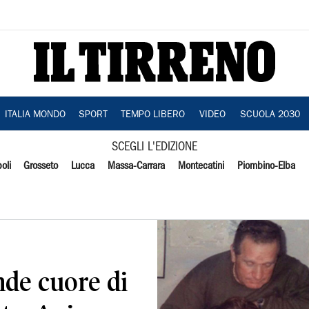
ITALIA MONDO
SPORT
TEMPO LIBERO
VIDEO
SCUOLA 2030
SCEGLI L'EDIZIONE
oli
Grosseto
Lucca
Massa-Carrara
Montecatini
Piombino-Elba
nde cuore di