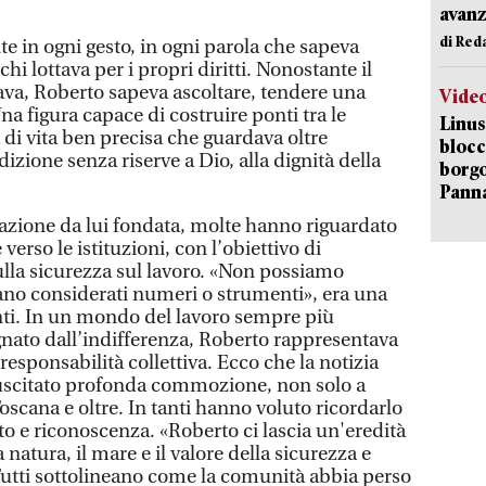
avanz
di Red
e in ogni gesto, in ogni parola che sapeva
 chi lottava per i propri diritti. Nonostante il
va, Roberto sapeva ascoltare, tendere una
Vide
na figura capace di costruire ponti tra le
Linus
 di vita ben precisa che guardava oltre
blocc
dizione senza riserve a Dio, alla dignità della
borgo
Pann
ciazione da lui fondata, molte hanno riguardato
verso le istituzioni, con l’obiettivo di
ulla sicurezza sul lavoro. «Non possiamo
siano considerati numeri o strumenti», era una
enti. In un mondo del lavoro sempre più
nato dall’indifferenza, Roberto rappresentava
responsabilità collettiva. Ecco che la notizia
uscitato profonda commozione, non solo a
oscana e oltre. In tanti hanno voluto ricordarlo
to e riconoscenza. «Roberto ci lascia un'eredità
natura, il mare e il valore della sicurezza e
 Tutti sottolineano come la comunità abbia perso